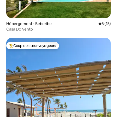
Hébergement ⋅ Beberibe
Évaluation
5 (15)
Casa Do Vento
Coup de cœur voyageurs
Coups de cœur voyageurs les plus appréciés