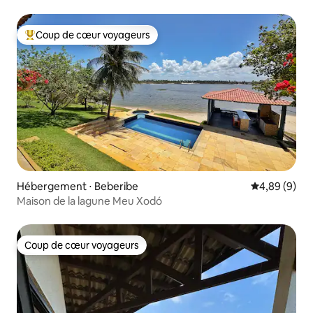
Coup de cœur voyageurs
Coups de cœur voyageurs les plus appréciés
Hébergement ⋅ Beberibe
Évaluation m
4,89 (9)
Maison de la lagune Meu Xodó
Coup de cœur voyageurs
Coup de cœur voyageurs