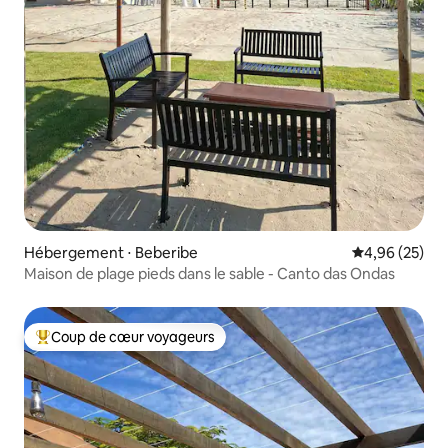
Hébergement ⋅ Beberibe
Évaluation mo
4,96 (25)
Maison de plage pieds dans le sable - Canto das Ondas
Coup de cœur voyageurs
Coups de cœur voyageurs les plus appréciés