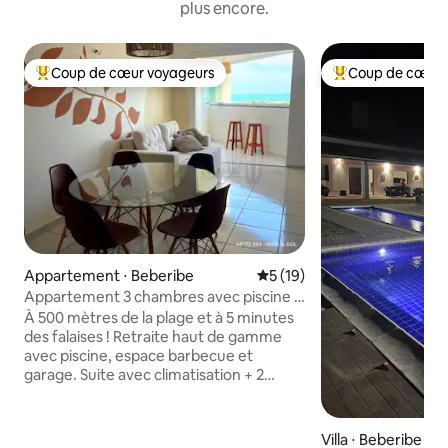
plus encore.
Coup de cœur voyageurs
Coup de cœur 
Coups de cœur voyageurs les plus appréciés
Coups de cœur vo
Appartement ⋅ Beberibe
Évaluation moyenne sur la b
5 (19)
Appartement 3 chambres avec piscine |
Morro Branco | Paiement en 6 fois
À 500 mètres de la plage et à 5 minutes
des falaises ! Retraite haut de gamme
avec piscine, espace barbecue et
garage. Suite avec climatisation + 2
chambres avec ventilateurs. Avantage :
une structure complète et aucun souci !
Cuisine entièrement équipée avec
Villa ⋅ Beberibe