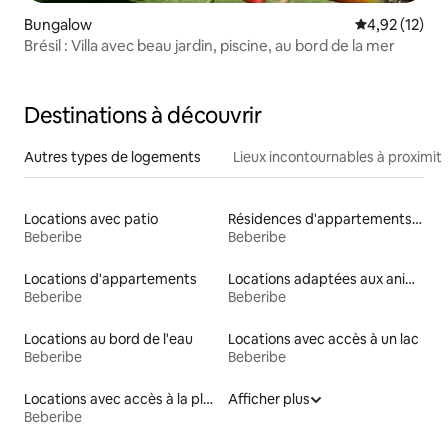
Bungalow
Évaluation mo
4,92 (12)
Brésil : Villa avec beau jardin, piscine, au bord de la mer
Destinations à découvrir
Autres types de logements
Lieux incontournables à proximit
Locations avec patio
Résidences d'appartements en location
Beberibe
Beberibe
Locations d'appartements
Locations adaptées aux animaux
Beberibe
Beberibe
Locations au bord de l'eau
Locations avec accès à un lac
Beberibe
Beberibe
Locations avec accès à la plage
Afficher plus
Beberibe