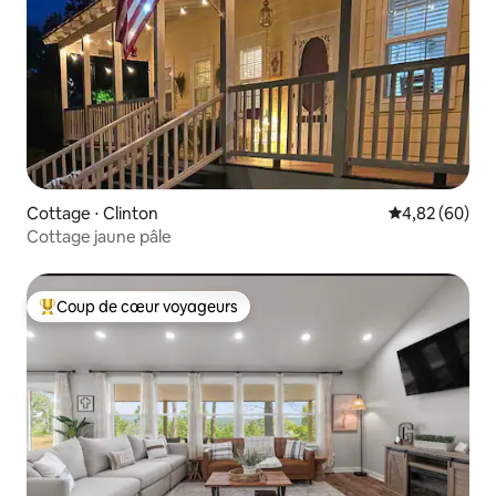
Cottage ⋅ Clinton
Évaluation mo
4,82 (60)
Cottage jaune pâle
Coup de cœur voyageurs
Coups de cœur voyageurs les plus appréciés