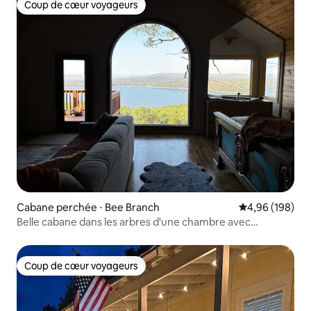
Coup de cœur voyageurs
Coup de cœur voyageurs
Cabane perchée ⋅ Bee Branch
Évaluation moy
4,96 (198)
Belle cabane dans les arbres d'une chambre avec
jacuzzi/vues
Coup de cœur voyageurs
Coup de cœur voyageurs