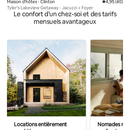
Maison d'hôtes ⋅ Clinton
Évaluation mo
4,95 (40)
Tyler's Lakeview Getaway - Jacuzzi + Foyer
Le confort d'un chez-soi et des tarifs
mensuels avantageux
Locations entièrement
Nomades num