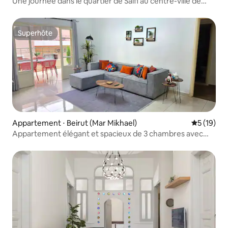
Une journée dans le quartier de Saifi au centre-ville de
Beyrouth
Superhôte
Superhôte
Appartement ⋅ Beirut (Mar Mikhael)
Évaluation
5 (19)
Appartement élégant et spacieux de 3 chambres avec
2 balcons. Marmkhael