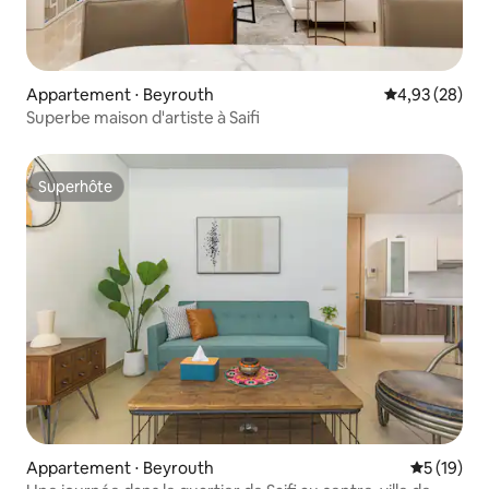
Appartement ⋅ Beyrouth
Évaluation mo
4,93 (28)
Superbe maison d'artiste à Saifi
Superhôte
Superhôte
Appartement ⋅ Beyrouth
Évaluation
5 (19)