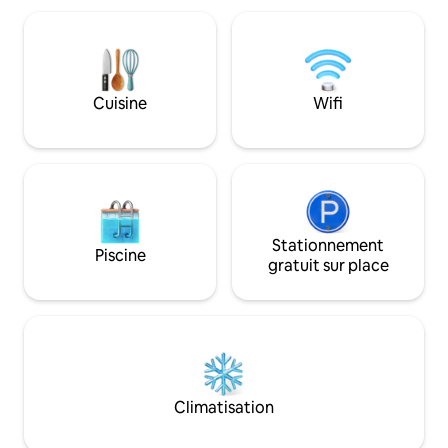
cela en compte si vous avez des
du matin. Ce loge
bagages lourds pour monter les
parfait pour des s
escaliers). Joury est le « joyau de la
amis ou en famille
couronne », avec des tons roses
urbain dans un cad
romantiques et une baignoire sur pieds
chez vous, loin de
Cuisine
Wifi
autoportante dans la chambre.
Stationnement
Piscine
gratuit sur place
Climatisation