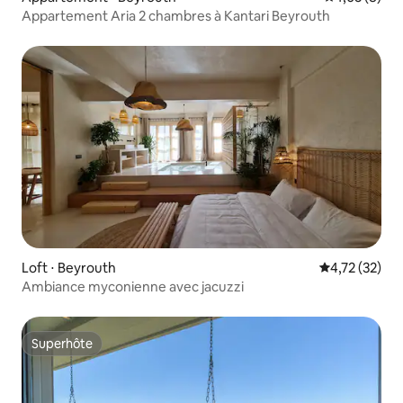
Appartement Aria 2 chambres à Kantari Beyrouth
Loft ⋅ Beyrouth
Évaluation mo
4,72 (32)
Ambiance myconienne avec jacuzzi
Superhôte
Superhôte