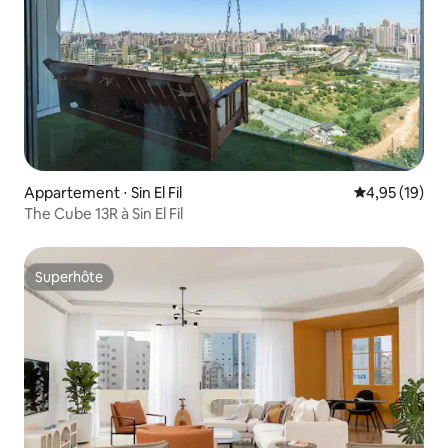
Appartement ⋅ Sin El Fil
Évaluation mo
4,95 (19)
The Cube 13R à Sin El Fil
Superhôte
Superhôte