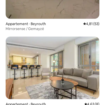
Appartement ⋅ Beyrouth
Évaluation mo
4,81 (53)
Mirrorsense / Gemayzé
Appartement ⋅ Beyrouth
Évaluation m
4,63 (8)