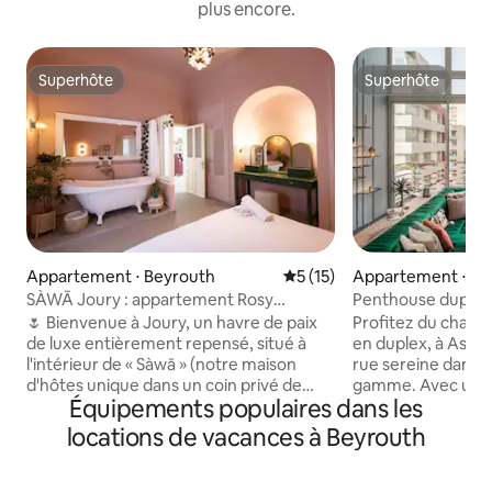
plus encore.
Superhôte
Superhôte
Superhôte
Superhôte
Appartement ⋅ Beyrouth
Évaluation moyenne sur la b
5 (15)
Appartement ⋅ Be
SÀWĀ Joury : appartement Rosy
Penthouse duplex 
1 chambre avec baignoire / Mar Mikhael
Achrafieh-24/7pw
🌷 Bienvenue à Joury, un havre de paix
Profitez du charm
de luxe entièrement repensé, situé à
en duplex, à Ashra
l'intérieur de « Sàwā » (notre maison
rue sereine dans 
d'hôtes unique dans un coin privé de
gamme. Avec une
Équipements populaires dans les
Mar Mikhael). Située à son propre étage
d'électricité 24h/2
supérieur dédié, c'est la suite la plus
parfait de confort
locations de vacances à Beyrouth
spacieuse de la maison.📍Situé en haut
par la commodité d
de l'escalier coloré (à gauche), après
place. Détendez-v
Kalei Coffee. (N'oubliez pas de prendre
terrasse idéale po