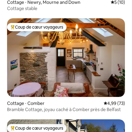
Cottage ⋅ Newry, Mourne and Down
Évaluation
5 (10)
Cottage stable
Coup de cœur voyageurs
Coups de cœur voyageurs les plus appréciés
Cottage ⋅ Comber
Évaluation mo
4,99 (73)
Bramble Cottage, joyau caché à Comber près de Belfast
Coup de cœur voyageurs
Coups de cœur voyageurs les plus appréciés