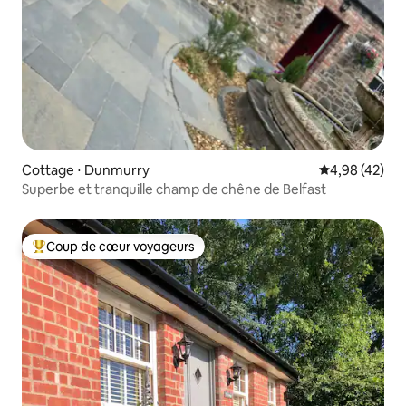
Cottage ⋅ Dunmurry
Évaluation mo
4,98 (42)
Superbe et tranquille champ de chêne de Belfast
Coup de cœur voyageurs
Coups de cœur voyageurs les plus appréciés