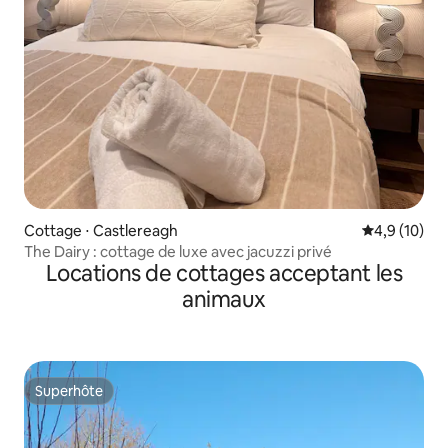
Cottage ⋅ Castlereagh
Évaluation m
4,9 (10)
The Dairy : cottage de luxe avec jacuzzi privé
Locations de cottages acceptant les
animaux
Superhôte
Superhôte