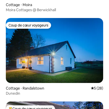
Cottage ⋅ Moira
Moira Cottages @ Berwickhall
Coup de cœur voyageurs
Coup de cœur voyageurs
Cottage ⋅ Randalstown
Évaluation
5 (28)
Dunedin
Coup de cœur voyageurs