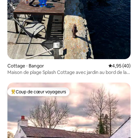
Cottage ⋅ Bangor
Évaluation mo
4,95 (40)
Maison de plage Splash Cottage avec jardin au bord de la
mer
Coup de cœur voyageurs
Coups de cœur voyageurs les plus appréciés