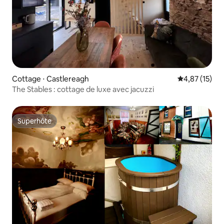
Cottage ⋅ Castlereagh
Évaluation mo
4,87 (15)
The Stables : cottage de luxe avec jacuzzi
Superhôte
Superhôte