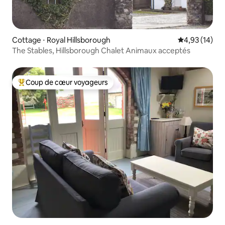
Cottage ⋅ Royal Hillsborough
Évaluation mo
4,93 (14)
The Stables, Hillsborough Chalet Animaux acceptés
Coup de cœur voyageurs
Coups de cœur voyageurs les plus appréciés