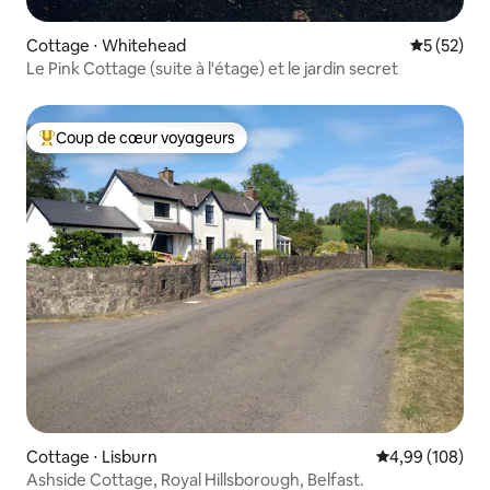
Cottage ⋅ Whitehead
Évaluation
5 (52)
Le Pink Cottage (suite à l'étage) et le jardin secret
Coup de cœur voyageurs
Coups de cœur voyageurs les plus appréciés
Cottage ⋅ Lisburn
Évaluation moy
4,99 (108)
Ashside Cottage, Royal Hillsborough, Belfast.