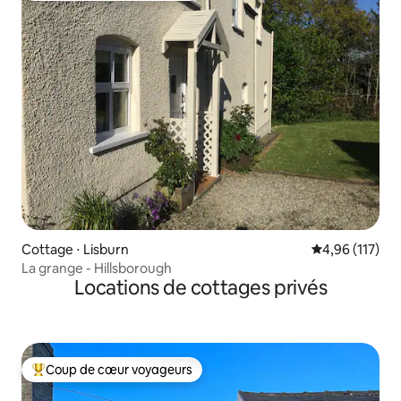
Cottage ⋅ Lisburn
Évaluation moy
4,96 (117)
La grange - Hillsborough
Locations de cottages privés
Coup de cœur voyageurs
Coups de cœur voyageurs les plus appréciés