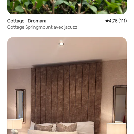
Cottage ⋅ Dromara
Évaluation mo
4,76 (111)
Cottage Springmount avec jacuzzi