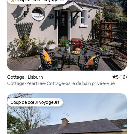
Coups de cœur voyageurs les plus appréciés
Cottage ⋅ Lisburn
Évaluation
5 (16)
Cottage-Peartree-Cottage-Salle de bain privée-Vue
Coup de cœur voyageurs
Coup de cœur voyageurs