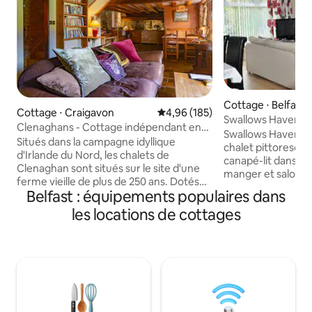
Cottage ⋅ Belfast
Cottage ⋅ Craigavon
Évaluation moyenne sur la base 
4,96 (185)
Swallows Haven
Clenaghans - Cottage indépendant en
Swallows Haven es
pierre
Situés dans la campagne idyllique
chalet pittoresqu
d'Irlande du Nord, les chalets de
canapé-lit dans le séjour. Cui
Clenaghan sont situés sur le site d'une
manger et salon o
ferme vieille de plus de 250 ans. Dotés
cheminée. Cuisine moderne avec
Belfast : équipements populaires dans
de 6 chalets au total, chacun a été
plaque de cuisson 
converti selon des spécifications élevées
les locations de cottages
convection, bouilloi
avec des équipements modernes,
micro-ondes et 
notamment une connexion Internet
d'ustensiles de cu
haut débit et des téléviseurs grand
repas. Grand îlot a
écran. Chaque appartement possède
déjeuner et tabourets. Buande
son propre coin salon, sa cuisine, sa
lave-linge et sèch
chambre et sa salle de bains privative.
rangement. Salle de bain lumineuse avec
Vous arriverez dans un réfrigérateur
douche au-dessus 