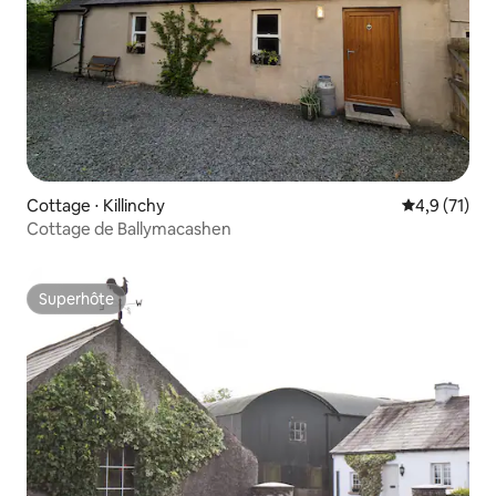
Cottage ⋅ Killinchy
Évaluation m
4,9 (71)
Cottage de Ballymacashen
Superhôte
Superhôte