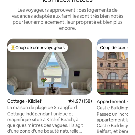
Les voyageurs approuvent : ces logements de
vacances adaptés aux familles sont très bien notés
pour leur emplacement, leur propreté et bien plus
encore.
Coup de cœur voyageurs
Coup de cœur vo
Coups de cœur voyageurs les plus appréciés
Coup de cœur vo
Cottage ⋅ Kilclief
Évaluation moyenne sur la base 
4,97 (158)
Appartement ⋅ Bel
La maison de plage de Strangford
Castle Buildings |
arquée
Cottage indépendant unique et
Passez un incroyab
magnifique situé à Kilclief Beach, à
appartement lumi
quelques mètres des vagues. Il s'agit
Castle Buildings, 
d'une zone d'une beauté naturelle
Belfast, et bénéfic