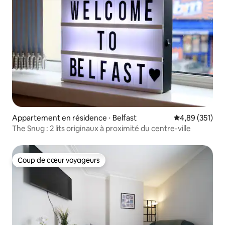
Appartement en résidence ⋅ Belfast
Évaluation moy
4,89 (351)
The Snug : 2 lits originaux à proximité du centre-ville
Coup de cœur voyageurs
Coup de cœur voyageurs