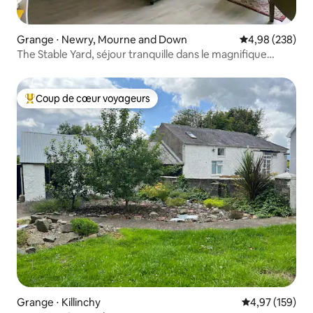
Grange ⋅ Newry, Mourne and Down
Évaluation moy
4,98 (238)
The Stable Yard, séjour tranquille dans le magnifique
Down
Coup de cœur voyageurs
Coups de cœur voyageurs les plus appréciés
Grange ⋅ Killinchy
Évaluation moy
4,97 (159)