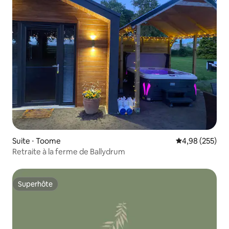
Suite ⋅ Toome
Évaluation moy
4,98 (255)
Retraite à la ferme de Ballydrum
Superhôte
Superhôte