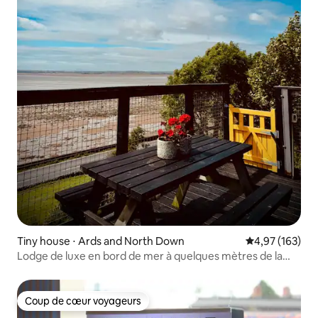
Tiny house ⋅ Ards and North Down
Évaluation moy
4,97 (163)
Lodge de luxe en bord de mer à quelques mètres de la
mer.
Coup de cœur voyageurs
Coup de cœur voyageurs