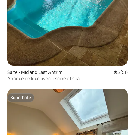
Suite ⋅ Mid and East Antrim
Évaluation
5 (51)
Annexe de luxe avec piscine et spa
Superhôte
Superhôte