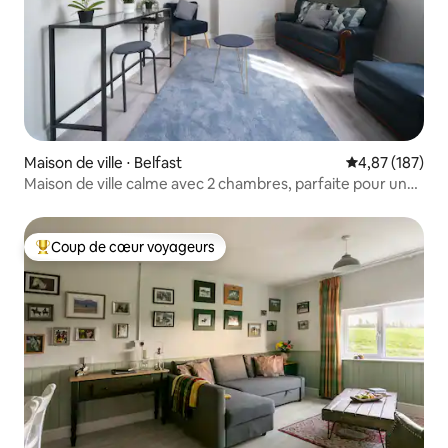
Maison de ville ⋅ Belfast
Évaluation moy
4,87 (187)
Maison de ville calme avec 2 chambres, parfaite pour une
escapade en ville
Coup de cœur voyageurs
Coups de cœur voyageurs les plus appréciés