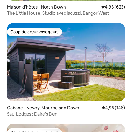
Maison d'hôtes ⋅ North Down
Évaluation moy
4,93 (623)
The Little House, Studio avec jacuzzi, Bangor West
Coup de cœur voyageurs
Coup de cœur voyageurs
Cabane ⋅ Newry, Mourne and Down
Évaluation moy
4,95 (146)
Saul Lodges : Daire's Den