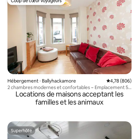
Coup de cœur voyageurs
Coup de cœur voyageurs
Hébergement ⋅ Ballyhackamore
Évaluation moy
4,78 (806)
2 chambres modernes et confortables ~ Emplacement 5*
Locations de maisons acceptant les
~ Petit déjeuner ~ Forfait
familles et les animaux
Superhôte
Superhôte