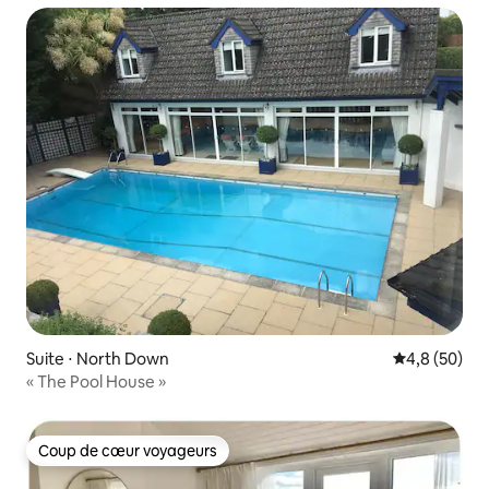
Suite ⋅ North Down
Évaluation m
4,8 (50)
« The Pool House »
Coup de cœur voyageurs
Coup de cœur voyageurs