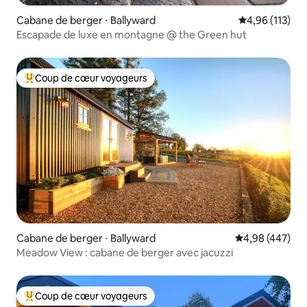
Cabane de berger ⋅ Ballyward
Évaluation moy
4,96 (113)
Escapade de luxe en montagne @ the Green hut
Coup de cœur voyageurs
Coups de cœur voyageurs les plus appréciés
Cabane de berger ⋅ Ballyward
Évaluation moy
4,98 (447)
Meadow View : cabane de berger avec jacuzzi
Coup de cœur voyageurs
Coups de cœur voyageurs les plus appréciés