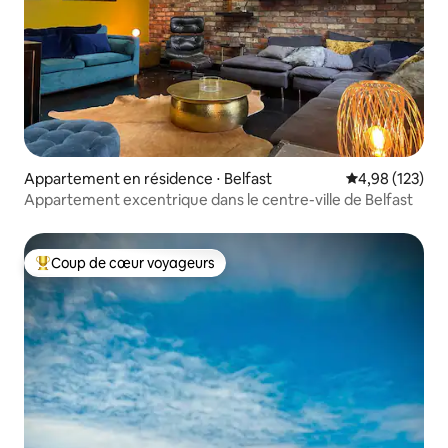
Appartement en résidence ⋅ Belfast
Évaluation moy
4,98 (123)
Appartement excentrique dans le centre-ville de Belfast
Coup de cœur voyageurs
Coups de cœur voyageurs les plus appréciés