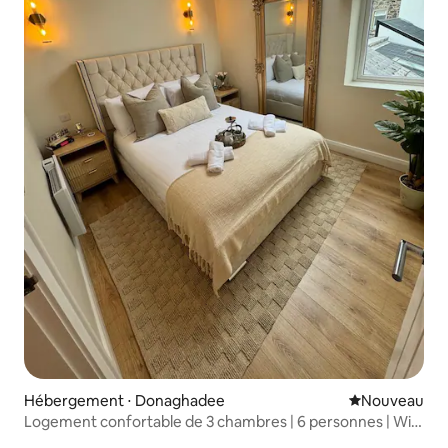
Hébergement ⋅ Donaghadee
Nouvel hébe
Nouveau
Logement confortable de 3 chambres | 6 personnes | Wifi
| Jacuzzi | Parking gratuit