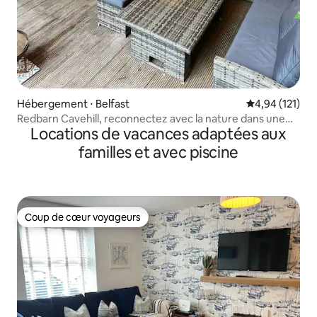
Hébergement ⋅ Belfast
Évaluation moy
4,94 (121)
Redbarn Cavehill, reconnectez avec la nature dans une
Locations de vacances adaptées aux
cabane en rondins
familles et avec piscine
Coup de cœur voyageurs
Coup de cœur voyageurs