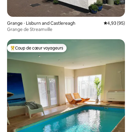
Grange ⋅ Lisburn and Castlereagh
Évaluation mo
4,93 (95)
Grange de Streamville
Coup de cœur voyageurs
Coups de cœur voyageurs les plus appréciés