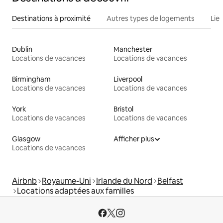
Destinations à proximité
Autres types de logements
Lie
Dublin
Manchester
Locations de vacances
Locations de vacances
Birmingham
Liverpool
Locations de vacances
Locations de vacances
York
Bristol
Locations de vacances
Locations de vacances
Glasgow
Afficher plus
Locations de vacances
Airbnb
Royaume-Uni
Irlande du Nord
Belfast
Locations adaptées aux familles