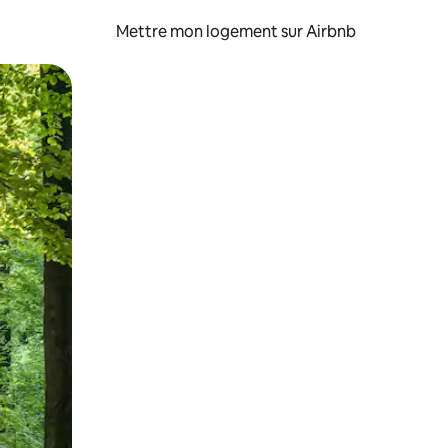
Mettre mon logement sur Airbnb
sant glisser.