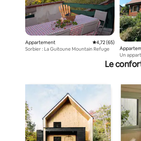
Appartement
Évaluation moyenne su
4,72 (65)
Apparte
Sorbier : La Guitoune Mountain Refuge
Un appar
Le confor