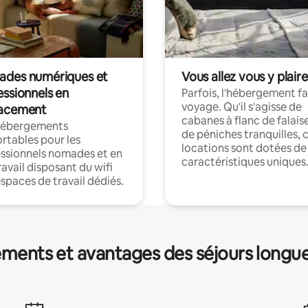
des numériques et
Vous allez vous y plaire
essionnels en
Parfois, l'hébergement fai
voyage. Qu'il s'agisse de
acement
cabanes à flanc de falais
hébergements
de péniches tranquilles, 
rtables pour les
locations sont dotées de
ssionnels nomades et en
caractéristiques uniques
ravail disposant du wifi
espaces de travail dédiés.
ments et avantages des séjours longu