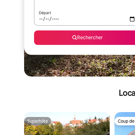
Départ
Rechercher
Loca
Superhôte
Coup de
Superhôte
Coup de