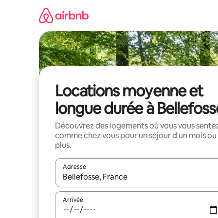
Aller
directement
au
contenu
Locations moyenne et
longue durée à Bellefoss
Découvrez des logements où vous vous sente
comme chez vous pour un séjour d'un mois ou
plus.
Adresse
Lorsque les résultats s'affichent, utilisez les flèc
Arrivée