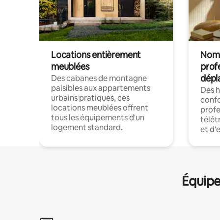
Locations entièrement
Noma
meublées
prof
dépl
Des cabanes de montagne
paisibles aux appartements
Des 
urbains pratiques, ces
confo
locations meublées offrent
profe
tous les équipements d'un
télét
logement standard.
et d'
Équipe