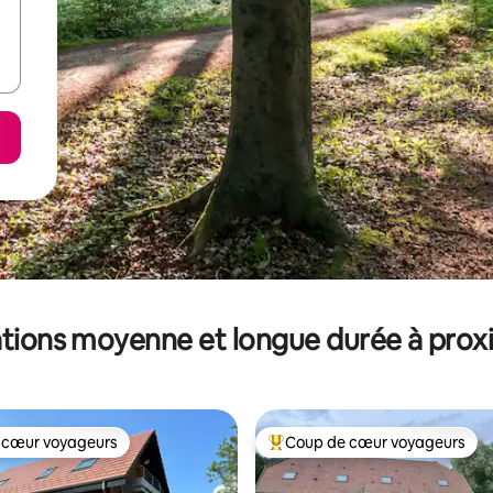
tions moyenne et longue durée à prox
 cœur voyageurs
Coup de cœur voyageurs
 cœur voyageurs
Coups de cœur voyageurs les p