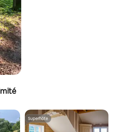
imité
Superhôte
lus appréciés
Superhôte