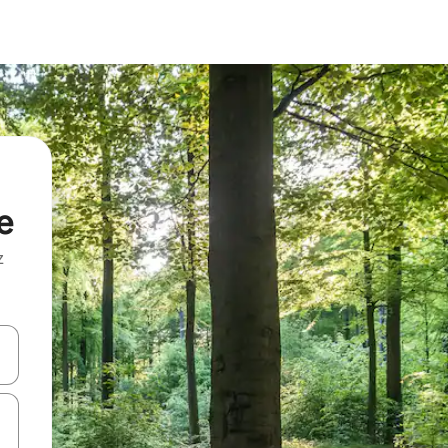
e
z
hes vers le haut et vers le bas pour les parcourir ou en appuyant et en fai