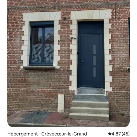
Hébergement ⋅ Crèvecœur-le-Grand
Évaluation mo
4,87 (45)