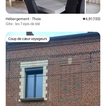
Hébergement ⋅ Thoix
Évaluation moy
4,91 (133)
Gite : les 7 épis de blé
Coup de cœur voyageurs
Coup de cœur voyageurs