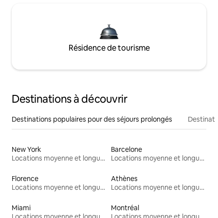
Résidence de tourisme
Destinations à découvrir
Destinations populaires pour des séjours prolongés
Destinati
New York
Barcelone
Locations moyenne et longue durée
Locations moyenne et longue durée
Florence
Athènes
Locations moyenne et longue durée
Locations moyenne et longue durée
Miami
Montréal
Locations moyenne et longue durée
Locations moyenne et longue durée