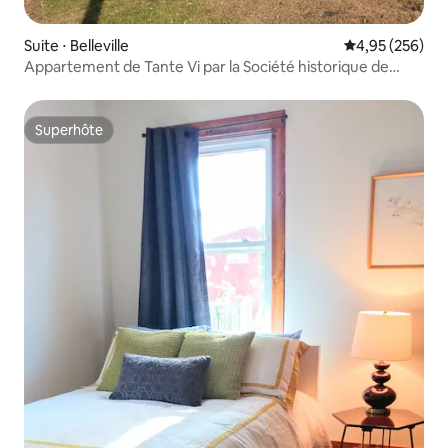
Suite ⋅ Belleville
Évaluation moy
4,95 (256)
Appartement de Tante Vi par la Société historique de
Belleville
Superhôte
Superhôte