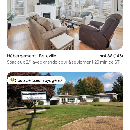
Hébergement ⋅ Belleville
Évaluation moy
4,88 (145)
Spacieux 2/1 avec grande cour à seulement 20 min de STL
Arch
Coup de cœur voyageurs
Coups de cœur voyageurs les plus appréciés