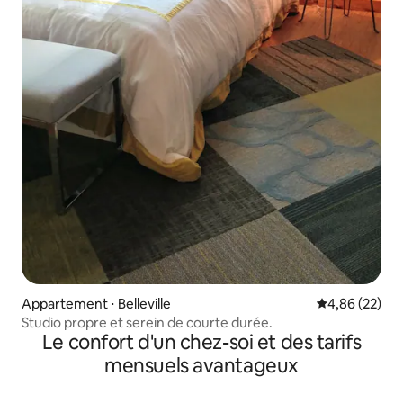
Appartement ⋅ Belleville
Évaluation mo
4,86 (22)
Studio propre et serein de courte durée.
Le confort d'un chez-soi et des tarifs
mensuels avantageux