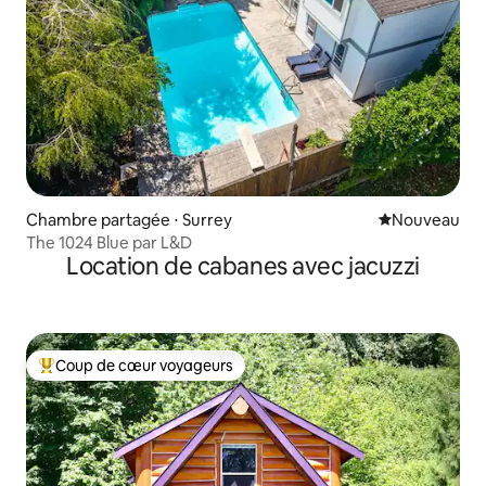
Chambre partagée ⋅ Surrey
Nouvel hébe
Nouveau
The 1024 Blue par L&D
Location de cabanes avec jacuzzi
Coup de cœur voyageurs
Coups de cœur voyageurs les plus appréciés