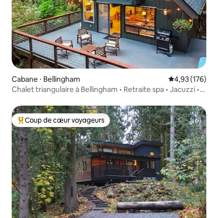
Cabane ⋅ Bellingham
Évaluation moy
4,93 (176)
Chalet triangulaire à Bellingham • Retraite spa • Jacuzzi •
Sauna
Coup de cœur voyageurs
Coups de cœur voyageurs les plus appréciés