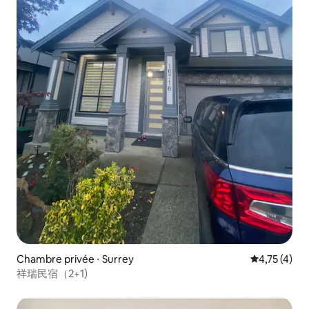
Chambre privée ⋅ Surrey
Évaluation m
4,75 (4)
祥瑞民宿（2+1)