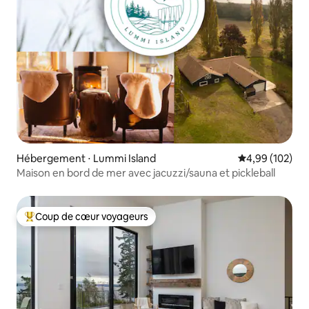
Hébergement ⋅ Lummi Island
Évaluation moy
4,99 (102)
Maison en bord de mer avec jacuzzi/sauna et pickleball
Coup de cœur voyageurs
Coups de cœur voyageurs les plus appréciés