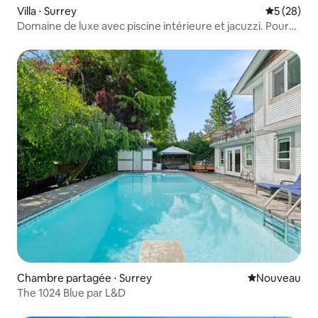
Villa ⋅ Surrey
Évaluation
5 (28)
Domaine de luxe avec piscine intérieure et jacuzzi. Pour
14 personnes
Chambre partagée ⋅ Surrey
Nouvel hébe
Nouveau
The 1024 Blue par L&D