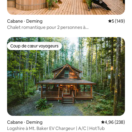
Cabane ⋅ Deming
Évaluation 
5 (149)
Chalet romantique pour 2 personnes à
Mt. Baker | Jacuzzi + sauna
Coup de cœur voyageurs
Coup de cœur voyageurs
Cabane ⋅ Deming
Évaluation moy
4,96 (238)
Logshire à Mt. Baker EV Chargeur | A/C | HotTub