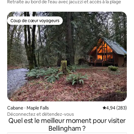
Retraite au bord de l'eau avec jacuzzi et accès à la plage
Coup de cœur voyageurs
Coup de cœur voyageurs
Cabane ⋅ Maple Falls
Évaluation moy
4,94 (283)
Déconnectez et détendez-vous
Quel est le meilleur moment pour visiter
Bellingham ?