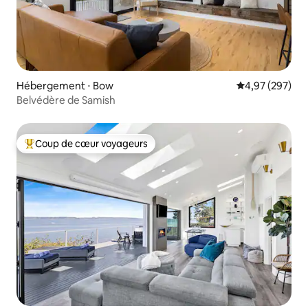
Hébergement ⋅ Bow
Évaluation moy
4,97 (297)
Belvédère de Samish
Coup de cœur voyageurs
Coups de cœur voyageurs les plus appréciés