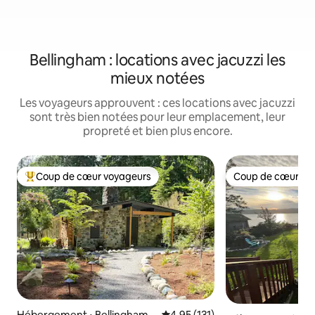
Bellingham : locations avec jacuzzi les
mieux notées
Les voyageurs approuvent : ces locations avec jacuzzi
sont très bien notées pour leur emplacement, leur
propreté et bien plus encore.
Coup de cœur voyageurs
Coup de cœur vo
Coups de cœur voyageurs les plus appréciés
Coup de cœur vo
Hébergement ⋅ Bellingham
Évaluation moyenne sur la base 
4,95 (131)