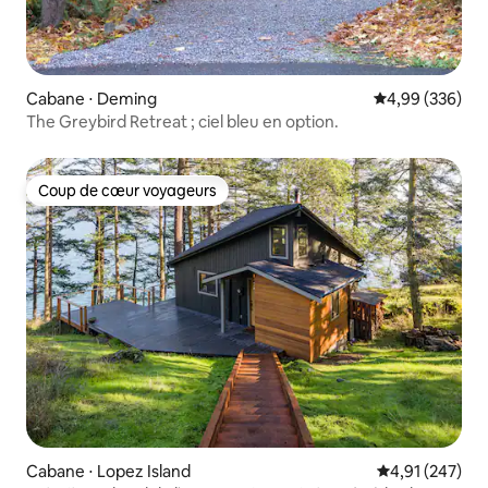
Cabane ⋅ Deming
Évaluation moy
4,99 (336)
The Greybird Retreat ; ciel bleu en option.
Coup de cœur voyageurs
Coup de cœur voyageurs
Cabane ⋅ Lopez Island
Évaluation moy
4,91 (247)