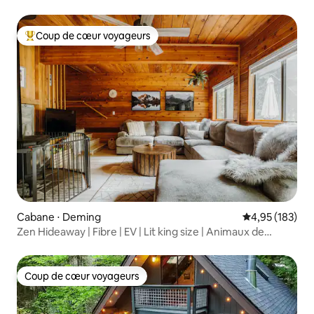
Coup de cœur voyageurs
Coups de cœur voyageurs les plus appréciés
Cabane ⋅ Deming
Évaluation moy
4,95 (183)
Zen Hideaway | Fibre | EV | Lit king size | Animaux de
compagnie | Baker
Coup de cœur voyageurs
Coup de cœur voyageurs