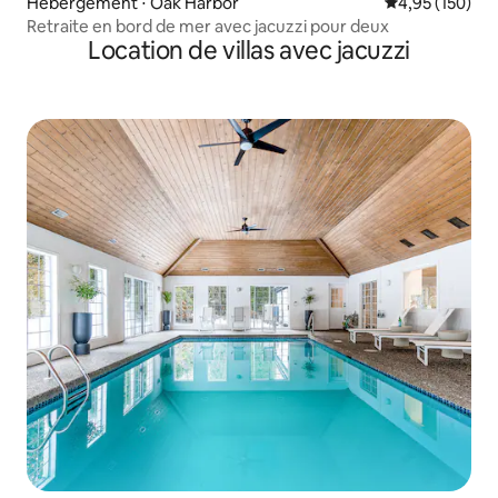
Hébergement ⋅ Oak Harbor
Évaluation moy
4,95 (150)
Retraite en bord de mer avec jacuzzi pour deux
Location de villas avec jacuzzi