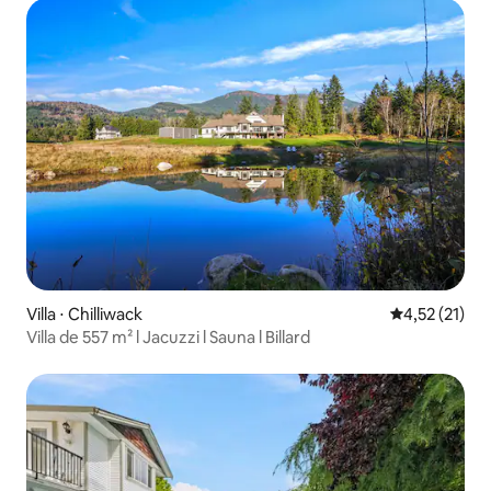
Villa ⋅ Chilliwack
Évaluation mo
4,52 (21)
Villa de 557 m² l Jacuzzi l Sauna l Billard