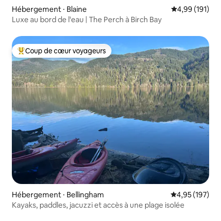
Hébergement ⋅ Blaine
Évaluation moy
4,99 (191)
Luxe au bord de l'eau | The Perch à Birch Bay
Coup de cœur voyageurs
Coups de cœur voyageurs les plus appréciés
Hébergement ⋅ Bellingham
Évaluation moy
4,95 (197)
Kayaks, paddles, jacuzzi et accès à une plage isolée