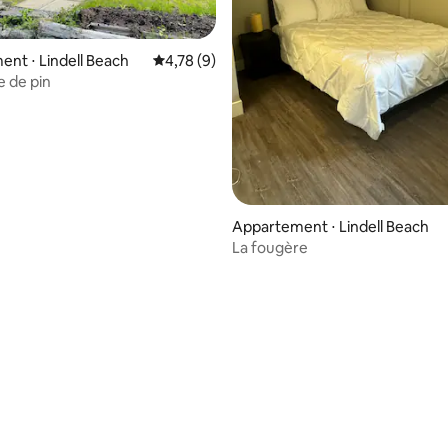
ur la base de 3 commentaires : 4,67 sur 5
nt ⋅ Lindell Beach
Évaluation moyenne sur la base de 9 comme
4,78 (9)
 de pin
Appartement ⋅ Lindell Beach
La fougère