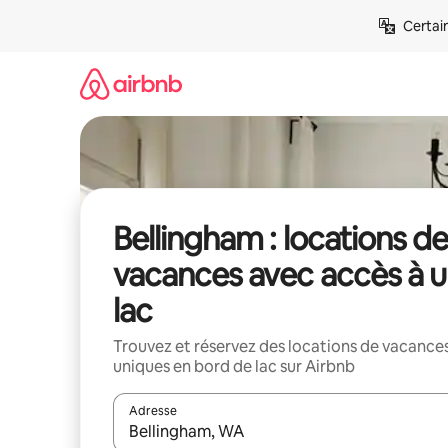
Aller
Certai
directement
au
contenu
Bellingham : locations de
vacances avec accès à 
lac
Trouvez et réservez des locations de vacance
uniques en bord de lac sur Airbnb
Adresse
Lorsque les résultats s'affichent, utilisez les flèc