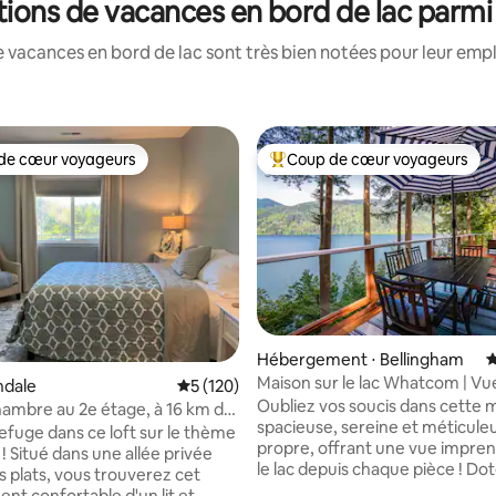
ations de vacances en bord de lac parmi
 vacances en bord de lac sont très bien notées pour leur emp
de cœur voyageurs
Coup de cœur voyageurs
 cœur voyageurs les plus appréciés
Coups de cœur voyageurs les p
la base de 207 commentaires : 4,97 sur 5
Hébergement ⋅ Bellingham
É
Maison sur le lac Whatcom | Vu
ndale
Évaluation moyenne sur la base de 120 co
5 (120)
imprenable sur le lac, kayaks et
Oubliez vos soucis dans cette 
chambre au 2e étage, à 16 km de
climatisation
spacieuse, sereine et méticul
 et de la frontière
efuge dans ce loft sur le thème
propre, offrant une vue impren
 ! Situé dans une allée privée
le lac depuis chaque pièce ! Dot
s plats, vous trouverez cet
climatisation centrale et d’un m
nt confortable d'un lit et