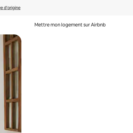
ue d'origine
Mettre mon logement sur Airbnb
sant glisser.