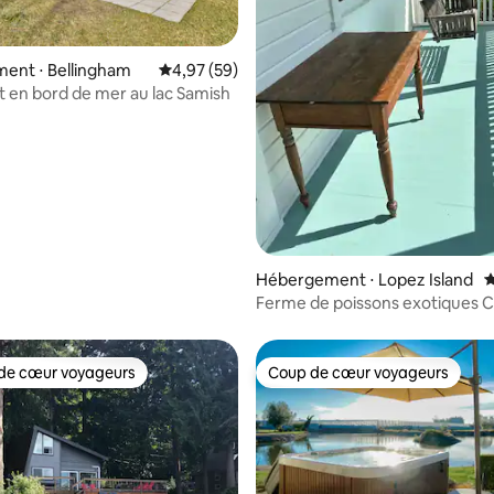
 la base de 114 commentaires : 4,81 sur 5
ent ⋅ Bellingham
Évaluation moyenne sur la base de 59 commen
4,97 (59)
en bord de mer au lac Samish
Hébergement ⋅ Lopez Island
É
Ferme de poissons exotiques 
et confortable
de cœur voyageurs
Coup de cœur voyageurs
 cœur voyageurs les plus appréciés
Coup de cœur voyageurs