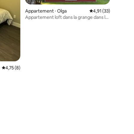
Appartement ⋅ Olga
Évaluation moyenne su
4,91 (33)
Appartement loft dans la grange dans les
ntaires : 4,78 sur 5
arbres-#00PROV102
Évaluation moyenne sur la base de 8 commentaires : 4,75 sur 5
4,75 (8)