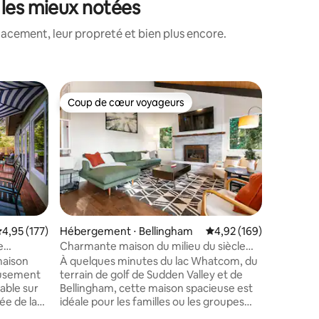
 les mieux notées
lacement, leur propreté et bien plus encore.
Hébergem
Coup de cœur voyageurs
Coup de
lus appréciés
Coup de cœur voyageurs
Coup de
Retraite 
Nichée d
Galbraith
retraite 
camp de 
magnifiq
sentiers 
du lac W
Bellingha
valuation moyenne sur la base de 177 commentaires : 4,95 sur 5
4,95 (177)
Hébergement ⋅ Bellingham
Évaluation moyenne sur
4,92 (169)
pour explorer. Une mai
e
Charmante maison du milieu du siècle
mmentaires : 5 sur 5
une cour 
avec vue sur le lac et jacuzzi
maison
À quelques minutes du lac Whatcom, du
les éléme
eusement
terrain de golf de Sudden Valley et de
compris u
able sur
Bellingham, cette maison spacieuse est
chiens, a
ée de la
idéale pour les familles ou les groupes
vacances
obilier
d'amis. Elle offre une vue magnifique sur
famille, 