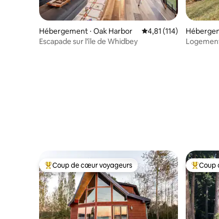
Hébergement ⋅ Oak Harbor
Évaluation moyenne sur
4,81 (114)
Hébergem
Escapade sur l'île de Whidbey
Logement 
Coup de cœur voyageurs
Coup 
Coups de cœur voyageurs les plus appréciés
Coups de