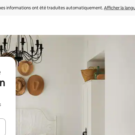
nes informations ont été traduites automatiquement. 
Afficher la lang
un
s
hes vers le haut et vers le bas pour les parcourir ou en appuyant et en fai