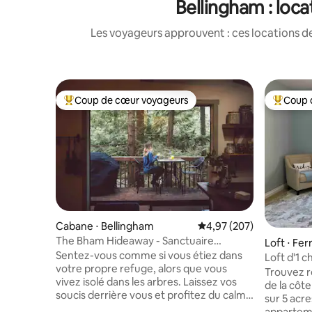
Bellingham : loc
Les voyageurs approuvent : ces locations de
Coup de cœur voyageurs
Coup 
Coups de cœur voyageurs les plus appréciés
Coups de
Cabane ⋅ Bellingham
Évaluation moyenne sur 
4,97 (207)
The Bham Hideaway - Sanctuaire
Loft ⋅ Fer
confortable dans une cabane dans les
Sentez-vous comme si vous étiez dans
Loft d'1 
arbres !
votre propre refuge, alors que vous
Bellingham
Trouvez r
vivez isolé dans les arbres. Laissez vos
de la côte
soucis derrière vous et profitez du calme
sur 5 acre
et de la tranquillité de la nature dans
apparteme