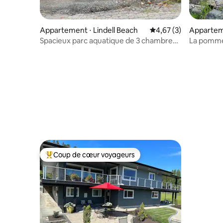
Appartement ⋅ Lindell Beach
Évaluation moyenne s
4,67 (3)
Apparteme
Spacieux parc aquatique de 3 chambres,
La pomme
lac, nature, détente !
Coup de cœur voyageurs
Coups de cœur voyageurs les plus appréciés