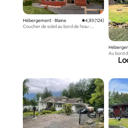
Hébergement ⋅ Blaine
Évaluation moyenne sur
4,93 (124)
Coucher de soleil au bord de l'eau :
cheminée, wifi et intimité
Hébergem
ey
Au bord d
Lo