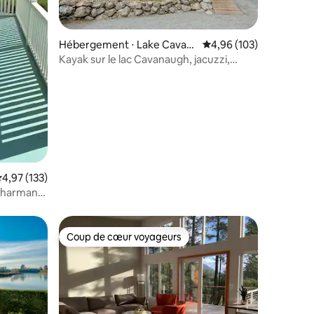
taires : 4,97 sur 5
Hébergement ⋅ Lake Cavan
Évaluation moyenne sur
4,96 (103)
augh
Kayak sur le lac Cavanaugh, jacuzzi,
ponton
valuation moyenne sur la base de 133 commentaires : 4,97 sur 5
4,97 (133)
Charmant
Coup de cœur voyageurs
Coup de cœur voyageurs