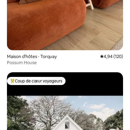
Maison d'hôtes ⋅ Torquay
Évaluation moy
4,94 (120)
Possum House
Coup de cœur voyageurs
Coups de cœur voyageurs les plus appréciés