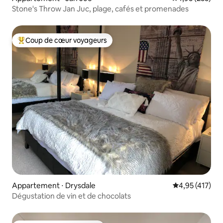
Stone's Throw Jan Juc, plage, cafés et promenades
Coup de cœur voyageurs
Coups de cœur voyageurs les plus appréciés
Appartement ⋅ Drysdale
Évaluation moy
4,95 (417)
Dégustation de vin et de chocolats