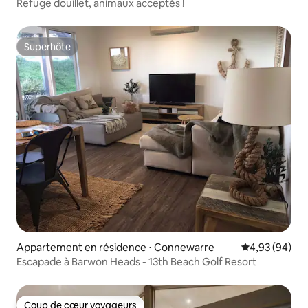
Refuge douillet, animaux acceptés !
Superhôte
Superhôte
Appartement en résidence ⋅ Connewarre
Évaluation mo
4,93 (94)
Escapade à Barwon Heads - 13th Beach Golf Resort
Coup de cœur voyageurs