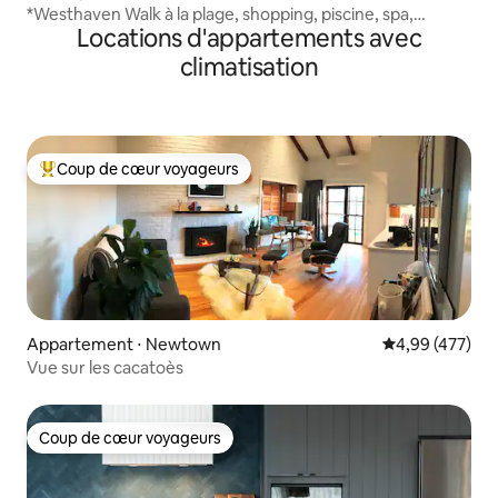
*Westhaven Walk à la plage, shopping, piscine, spa,
Locations d'appartements avec
cheminée
climatisation
Coup de cœur voyageurs
Coups de cœur voyageurs les plus appréciés
Appartement ⋅ Newtown
Évaluation moy
4,99 (477)
Vue sur les cacatoès
Coup de cœur voyageurs
Coup de cœur voyageurs