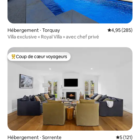
Hébergement ⋅ Torquay
Évaluation moy
4,95 (285)
Villa exclusive « Royal Villa » avec chef privé
Coup de cœur voyageurs
Coups de cœur voyageurs les plus appréciés
Hébergement ⋅ Sorrente
Évaluation 
5 (121)