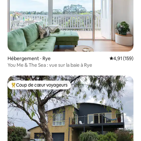
Hébergement ⋅ Rye
Évaluation moy
4,91 (159)
You Me & The Sea : vue sur la baie à Rye
Coup de cœur voyageurs
Coups de cœur voyageurs les plus appréciés