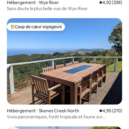
Hébergement ⋅ Wye River
Évaluation moy
4,92 (339)
Sans doute la plus belle vue de Wye River
Coup de cœur voyageurs
Coups de cœur voyageurs les plus appréciés
Hébergement ⋅ Skenes Creek North
Évaluation moy
4,95 (270)
Vues panoramiques, forêt tropicale et faune sur
11 hectares