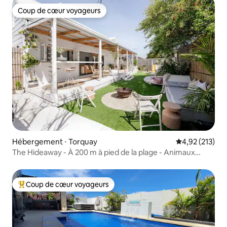
Coup de cœur voyageurs
Coup de cœur voyageurs
Hébergement ⋅ Torquay
Évaluation moy
4,92 (213)
The Hideaway - À 200 m à pied de la plage - Animaux
acceptés
Coup de cœur voyageurs
Coups de cœur voyageurs les plus appréciés