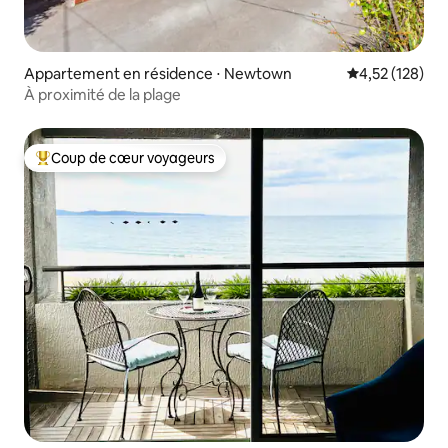
Appartement en résidence ⋅ Newtown
Évaluation moy
4,52 (128)
À proximité de la plage
Coup de cœur voyageurs
Coups de cœur voyageurs les plus appréciés