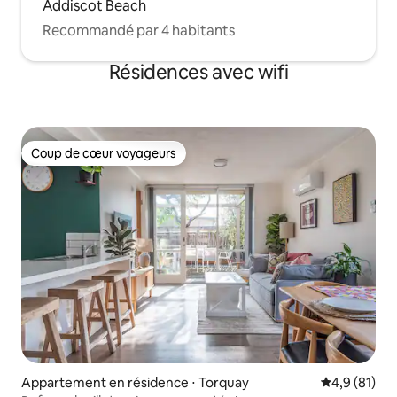
Addiscot Beach
Recommandé par 4 habitants
Résidences avec wifi
Coup de cœur voyageurs
Coup de cœur voyageurs
Appartement en résidence ⋅ Torquay
Évaluation m
4,9 (81)