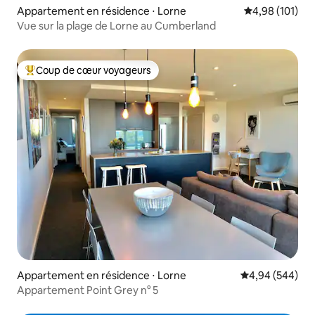
Appartement en résidence ⋅ Lorne
Évaluation moy
4,98 (101)
Vue sur la plage de Lorne au Cumberland
Coup de cœur voyageurs
Coups de cœur voyageurs les plus appréciés
Appartement en résidence ⋅ Lorne
Évaluation moy
4,94 (544)
Appartement Point Grey n° 5