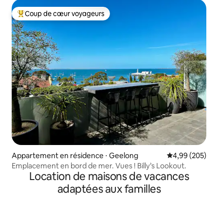
Coup de cœur voyageurs
Coups de cœur voyageurs les plus appréciés
Appartement en résidence ⋅ Geelong
Évaluation moy
4,99 (205)
Emplacement en bord de mer. Vues ! Billy’s Lookout.
Location de maisons de vacances
adaptées aux familles