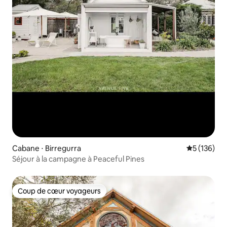
Cabane ⋅ Birregurra
Évaluation 
5 (136)
Séjour à la campagne à Peaceful Pines
Coup de cœur voyageurs
Coup de cœur voyageurs