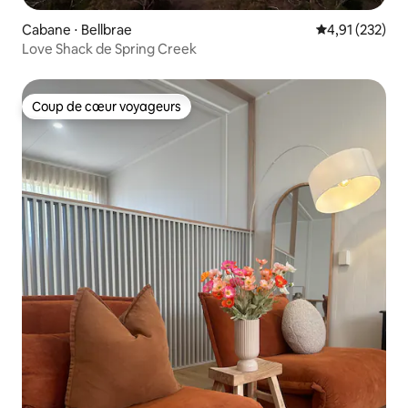
Cabane ⋅ Bellbrae
Évaluation moy
4,91 (232)
Love Shack de Spring Creek
Coup de cœur voyageurs
Coup de cœur voyageurs