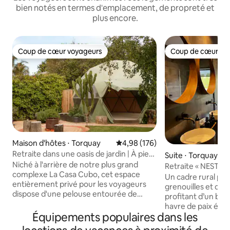
bien notés en termes d'emplacement, de propreté et
plus encore.
Coup de cœur voyageurs
Coup de cœur vo
Coup de cœur voyageurs
Coup de cœur vo
Maison d'hôtes ⋅ Torquay
Évaluation moyenne sur la base 
4,98 (176)
Retraite dans une oasis de jardin | À pied
Suite ⋅ Torquay
de la plage
Niché à l'arrière de notre plus grand
Retraite « NEST » 
complexe La Casa Cubo, cet espace
paisible
Un cadre rural pais
entièrement privé pour les voyageurs
grenouilles et des
dispose d'une pelouse entourée de
profitant d’un bai
jardins luxuriants, de terrasses, d'un
havre de paix élég
dôme géodésique, d'une douche
Équipements populaires dans les
un lit « queen size
extérieure chaude, d'une salle de bain
2,5 km de Whites Beach. Rem