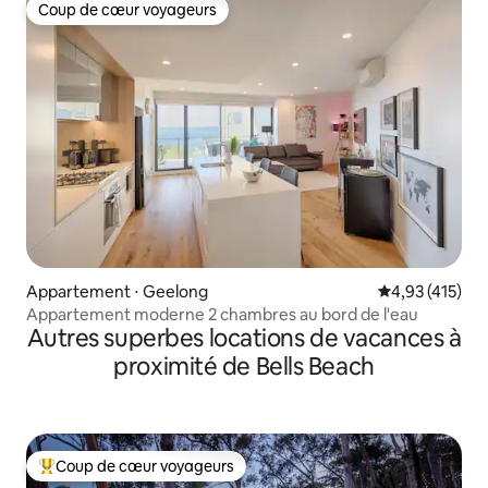
Coup de cœur voyageurs
Coup de cœur voyageurs
Appartement ⋅ Geelong
Évaluation moy
4,93 (415)
Appartement moderne 2 chambres au bord de l'eau
Autres superbes locations de vacances à
proximité de Bells Beach
Coup de cœur voyageurs
Coups de cœur voyageurs les plus appréciés