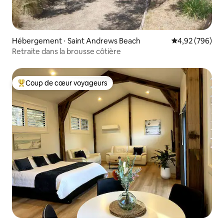
Hébergement ⋅ Saint Andrews Beach
Évaluation moy
4,92 (796)
Retraite dans la brousse côtière
Coup de cœur voyageurs
Coups de cœur voyageurs les plus appréciés