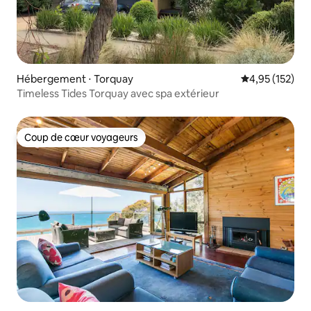
Hébergement ⋅ Torquay
Évaluation moy
4,95 (152)
Timeless Tides Torquay avec spa extérieur
Coup de cœur voyageurs
Coup de cœur voyageurs