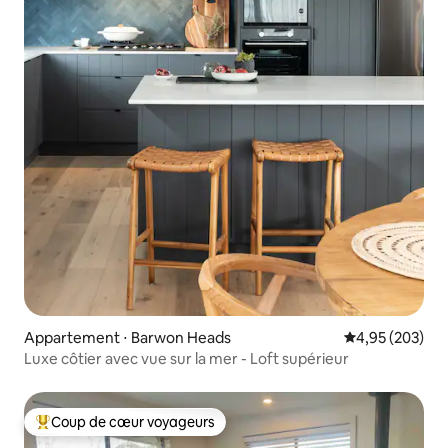
Appartement ⋅ Barwon Heads
Évaluation moy
4,95 (203)
Luxe côtier avec vue sur la mer - Loft supérieur
Coup de cœur voyageurs
Coups de cœur voyageurs les plus appréciés