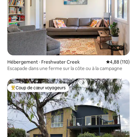
Hébergement ⋅ Freshwater Creek
Évaluation moy
4,88 (110)
Escapade dans une ferme sur la côte ou à la campagne
Coup de cœur voyageurs
Coups de cœur voyageurs les plus appréciés