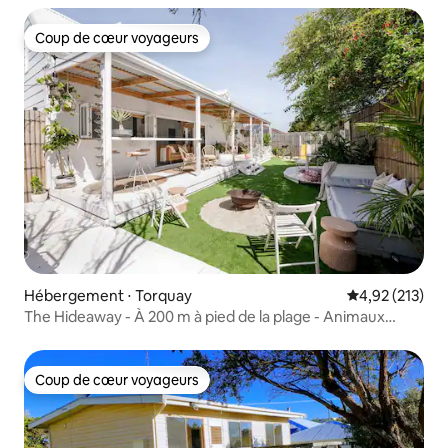
Coup de cœur voyageurs
Coup de cœur voyageurs
Hébergement ⋅ Torquay
Évaluation moy
4,92 (213)
The Hideaway - À 200 m à pied de la plage - Animaux
acceptés
Coup de cœur voyageurs
Coup de cœur voyageurs