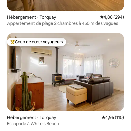
Hébergement ⋅ Torquay
Évaluation moy
4,86 (294)
Appartement de plage 2 chambres à 450 m des vagues
Coup de cœur voyageurs
Coups de cœur voyageurs les plus appréciés
Hébergement ⋅ Torquay
Évaluation moy
4,95 (110)
Escapade à White's Beach