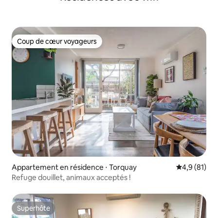
Coup de cœur voyageurs
Coup de cœur voyageurs
Appartement en résidence ⋅ Torquay
Évaluation m
4,9 (81)
Refuge douillet, animaux acceptés !
Superhôte
Superhôte