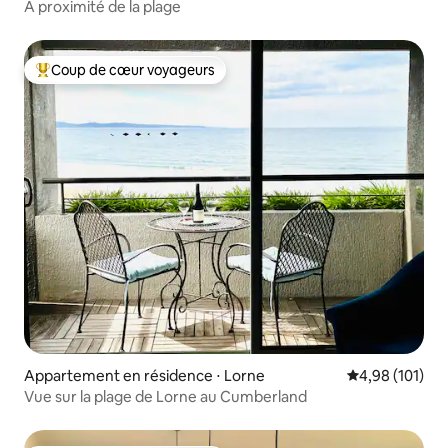
À proximité de la plage
Coup de cœur voyageurs
Coups de cœur voyageurs les plus appréciés
Appartement en résidence ⋅ Lorne
Évaluation moy
4,98 (101)
Vue sur la plage de Lorne au Cumberland