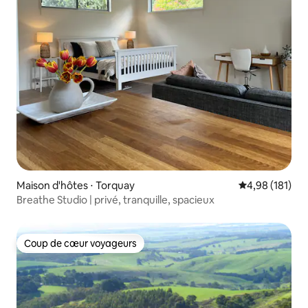
Maison d'hôtes ⋅ Torquay
Évaluation moy
4,98 (181)
Breathe Studio | privé, tranquille, spacieux
Coup de cœur voyageurs
Coup de cœur voyageurs