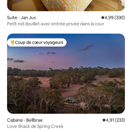
Suite ⋅ Jan Juc
Évaluation moy
4,99 (330)
Petit nid douillet avec entrée privée dans la cour
Coup de cœur voyageurs
Coups de cœur voyageurs les plus appréciés
Cabane ⋅ Bellbrae
Évaluation moy
4,91 (233)
Love Shack de Spring Creek