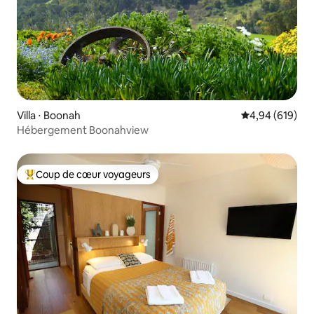
Villa ⋅ Boonah
Évaluation moy
4,94 (619)
Hébergement Boonahview
Coup de cœur voyageurs
Coups de cœur voyageurs les plus appréciés