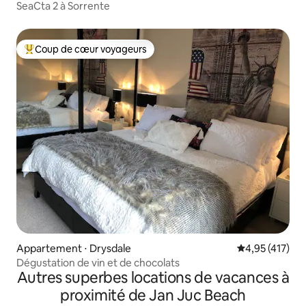
SeaCta 2 à Sorrente
Coup de cœur voyageurs
Coups de cœur voyageurs les plus appréciés
Appartement ⋅ Drysdale
Évaluation moy
4,95 (417)
Dégustation de vin et de chocolats
Autres superbes locations de vacances à
proximité de Jan Juc Beach