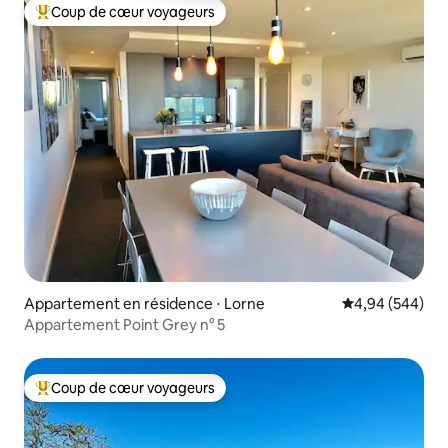
Coup de cœur voyageurs
Coups de cœur voyageurs les plus appréciés
Appartement en résidence ⋅ Lorne
Évaluation moy
4,94 (544)
Appartement Point Grey n° 5
Coup de cœur voyageurs
Coups de cœur voyageurs les plus appréciés