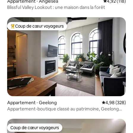
Appartement ⋅ Anglesea
Évaluation moy
4,92 (118)
Blissful Valley Lookout : une maison dans la forêt
Coup de cœur voyageurs
Coups de cœur voyageurs les plus appréciés
Appartement ⋅ Geelong
Évaluation moy
4,98 (328)
Appartement-boutique classé au patrimoine, Geelong
CBD
Coup de cœur voyageurs
Coup de cœur voyageurs