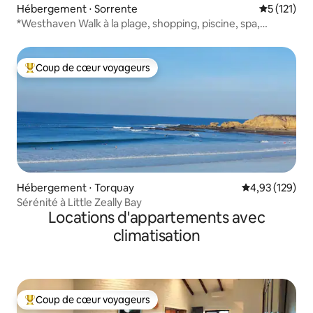
Hébergement ⋅ Sorrente
Évaluation 
5 (121)
*Westhaven Walk à la plage, shopping, piscine, spa,
cheminée
Coup de cœur voyageurs
Coups de cœur voyageurs les plus appréciés
Hébergement ⋅ Torquay
Évaluation moy
4,93 (129)
Sérénité à Little Zeally Bay
Locations d'appartements avec
climatisation
Coup de cœur voyageurs
Coups de cœur voyageurs les plus appréciés