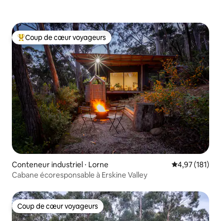
Coup de cœur voyageurs
Coups de cœur voyageurs les plus appréciés
Conteneur industriel ⋅ Lorne
Évaluation moy
4,97 (181)
Cabane écoresponsable à Erskine Valley
Coup de cœur voyageurs
Coup de cœur voyageurs