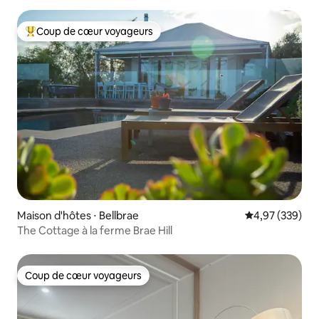
Coup de cœur voyageurs
Coups de cœur voyageurs les plus appréciés
Maison d'hôtes ⋅ Bellbrae
Évaluation moy
4,97 (339)
The Cottage à la ferme Brae Hill
Coup de cœur voyageurs
Coup de cœur voyageurs