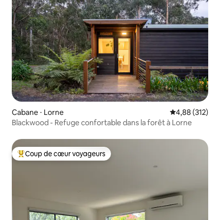
Cabane ⋅ Lorne
Évaluation moy
4,88 (312)
Blackwood - Refuge confortable dans la forêt à Lorne
Coup de cœur voyageurs
Coups de cœur voyageurs les plus appréciés