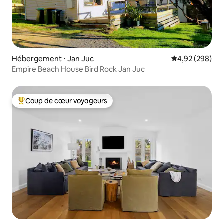
Hébergement ⋅ Jan Juc
Évaluation moy
4,92 (298)
Empire Beach House Bird Rock Jan Juc
Coup de cœur voyageurs
Coups de cœur voyageurs les plus appréciés