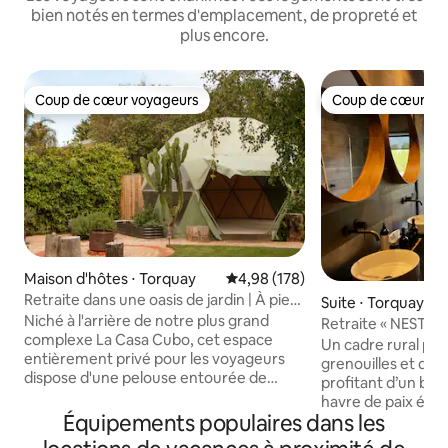
bien notés en termes d'emplacement, de propreté et
plus encore.
Coup de cœur voyageurs
Coup de cœur vo
Coup de cœur voyageurs
Coup de cœur vo
Maison d'hôtes ⋅ Torquay
Évaluation moyenne sur la base 
4,98 (178)
Retraite dans une oasis de jardin | À pied
Suite ⋅ Torquay
de la plage
Niché à l'arrière de notre plus grand
Retraite « NEST » 
complexe La Casa Cubo, cet espace
paisible
Un cadre rural pais
entièrement privé pour les voyageurs
grenouilles et des
dispose d'une pelouse entourée de
profitant d’un bai
jardins luxuriants, de terrasses, d'un
havre de paix élég
dôme géodésique, d'une douche
Équipements populaires dans les
un lit « queen size
extérieure chaude, d'une salle de bain
2,5 km de Whites Beach. Rem