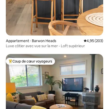
Appartement ⋅ Barwon Heads
Évaluation moy
4,95 (203)
Luxe côtier avec vue sur la mer - Loft supérieur
Coup de cœur voyageurs
Coups de cœur voyageurs les plus appréciés