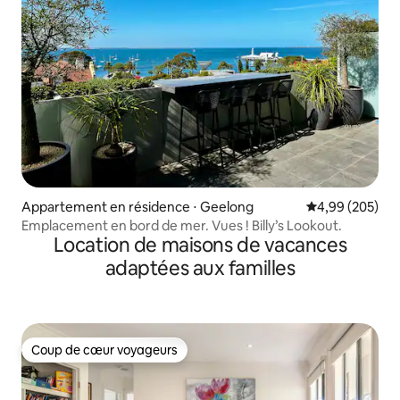
Appartement en résidence ⋅ Geelong
Évaluation moy
4,99 (205)
Emplacement en bord de mer. Vues ! Billy’s Lookout.
Location de maisons de vacances
adaptées aux familles
Coup de cœur voyageurs
Coup de cœur voyageurs