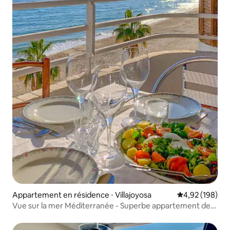
Appartement en résidence ⋅ Villajoyosa
Évaluation moy
4,92 (198)
Vue sur la mer Méditerranée - Superbe appartement de
2 chambres.