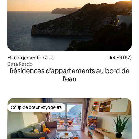
Hébergement ⋅ Xàbia
Évaluation mo
4,99 (67)
Casa Rasclo
Résidences d'appartements au bord de
l'eau
Coup de cœur voyageurs
Coup de cœur voyageurs