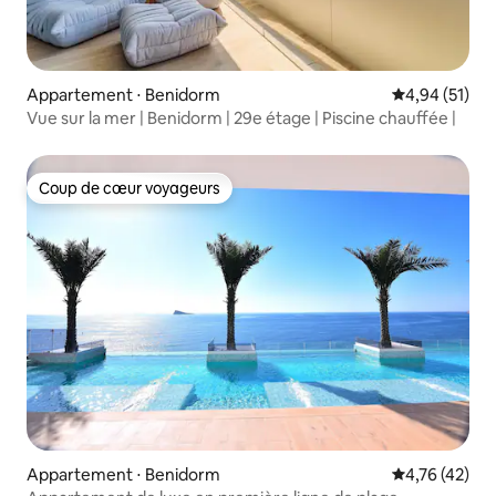
Appartement ⋅ Benidorm
Évaluation mo
4,94 (51)
Vue sur la mer | Benidorm | 29e étage | Piscine chauffée |
Coup de cœur voyageurs
Coup de cœur voyageurs
Appartement ⋅ Benidorm
Évaluation mo
4,76 (42)