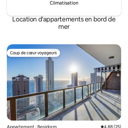
Climatisation
Location d'appartements en bord de
mer
Coup de cœur voyageurs
Coup de cœur voyageurs
Appartement ⋅ Benidorm
Évaluation mo
4,88 (25)