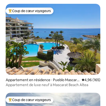
Coup de cœur voyageurs
Coups de cœur voyageurs les plus appréciés
Appartement en résidence ⋅ Pueblo Mascara
Évaluation moy
4,96 (165)
t
Appartement de luxe neuf à Mascarat Beach Altea
Coup de cœur voyageurs
Coups de cœur voyageurs les plus appréciés