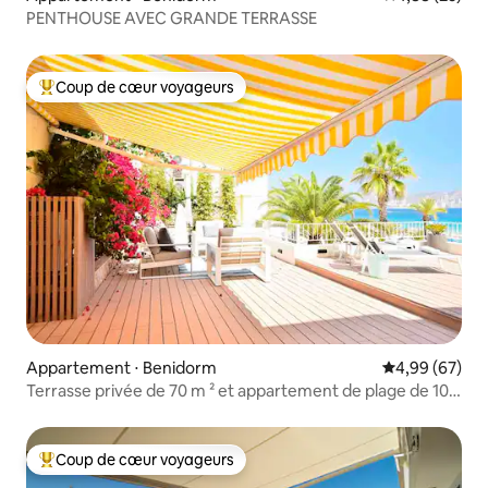
PENTHOUSE AVEC GRANDE TERRASSE
Coup de cœur voyageurs
Coups de cœur voyageurs les plus appréciés
Appartement ⋅ Benidorm
Évaluation mo
4,99 (67)
Terrasse privée de 70 m ² et appartement de plage de 100
m ² de 1ère ligne
Coup de cœur voyageurs
Coups de cœur voyageurs les plus appréciés