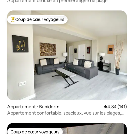
Appartement de luxe en première ligne de plage
Coup de cœur voyageurs
Coups de cœur voyageurs les plus appréciés
Appartement ⋅ Benidorm
Évaluation moy
4,84 (141)
Appartement confortable, spacieux, vue sur les plages,
WIFI, a/c
Coup de cœur voyageurs