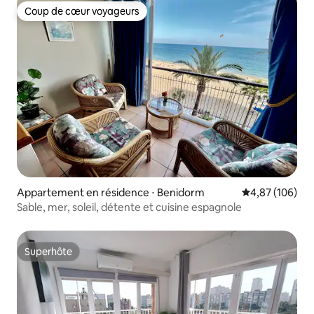
Coup de cœur voyageurs
Coup de cœur voyageurs
Appartement en résidence ⋅ Benidorm
Évaluation moy
4,87 (106)
Sable, mer, soleil, détente et cuisine espagnole
Superhôte
Superhôte