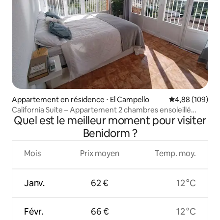
Appartement en résidence ⋅ El Campello
Évaluation moy
4,88 (109)
California Suite – Appartement 2 chambres ensoleillé
Quel est le meilleur moment pour visiter
toute la journée.
Benidorm ?
Mois
Prix moyen
Temp. moy.
Janv.
62 €
12 °C
Févr.
66 €
12 °C