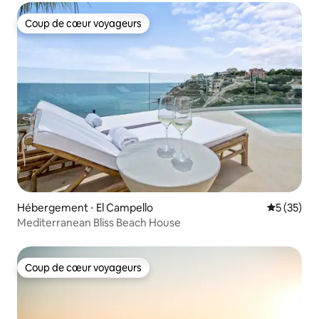
Coup de cœur voyageurs
Coup de cœur voyageurs
Hébergement ⋅ El Campello
Évaluation
5 (35)
Mediterranean Bliss Beach House
Coup de cœur voyageurs
Coup de cœur voyageurs