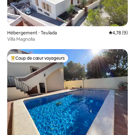
Hébergement ⋅ Teulada
Évaluation m
4,78 (9)
Villa Magnolia
Coup de cœur voyageurs
Coups de cœur voyageurs les plus appréciés