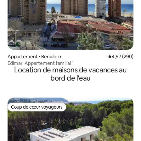
Appartement ⋅ Benidorm
Évaluation moy
4,97 (290)
Edimar, Appartement familial 1
Location de maisons de vacances au
bord de l'eau
Coup de cœur voyageurs
Coup de cœur voyageurs