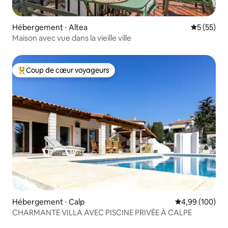
Hébergement ⋅ Altea
Évaluation
5 (55)
Maison avec vue dans la vieille ville
Coup de cœur voyageurs
Coups de cœur voyageurs les plus appréciés
Hébergement ⋅ Calp
Évaluation moy
4,99 (100)
CHARMANTE VILLA AVEC PISCINE PRIVÉE À CALPE