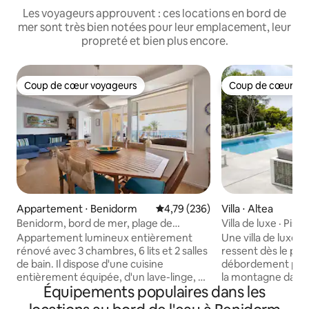
Les voyageurs approuvent : ces locations en bord de
mer sont très bien notées pour leur emplacement, leur
propreté et bien plus encore.
Coup de cœur voyageurs
Coup de cœur vo
Coup de cœur voyageurs
Coup de cœur vo
Appartement ⋅ Benidorm
Évaluation moyenne sur la base 
4,79 (236)
Villa ⋅ Altea
Benidorm, bord de mer, plage de
Villa de luxe · Pis
Levante
Vue sur la mer
Appartement lumineux entièrement
Une villa de luxe à
rénové avec 3 chambres, 6 lits et 2 salles
ressent dès le prem
de bain. Il dispose d'une cuisine
débordement privé
entièrement équipée, d'un lave-linge, de
la montagne dans u
Équipements populaires dans les
la climatisation, du chauffage, de la
5 chambres, 3 salle
télévision par satellite, d'une connexion
réparties dans des