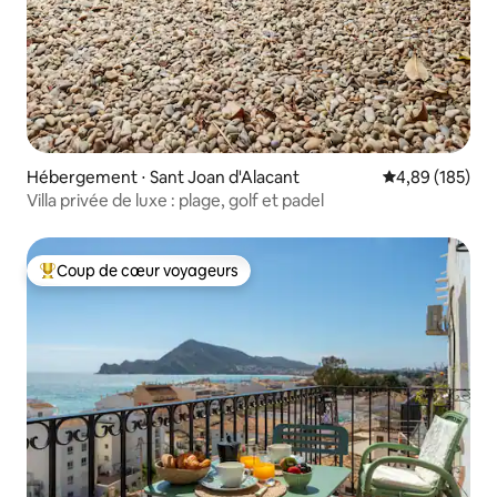
Hébergement ⋅ Sant Joan d'Alacant
Évaluation moy
4,89 (185)
Villa privée de luxe : plage, golf et padel
Coup de cœur voyageurs
Coups de cœur voyageurs les plus appréciés