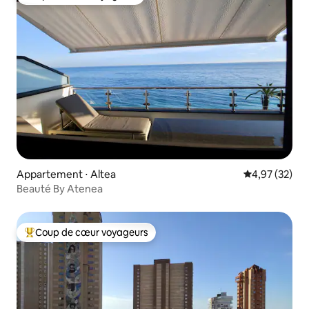
Coup de cœur voyageurs
Appartement ⋅ Altea
Évaluation mo
4,97 (32)
Beauté By Atenea
Coup de cœur voyageurs
Coups de cœur voyageurs les plus appréciés