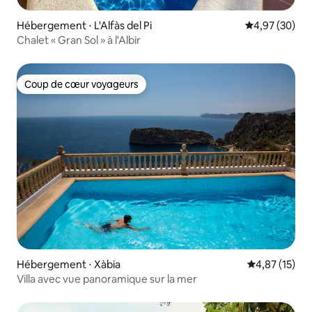
Hébergement ⋅ L'Alfàs del Pi
Évaluation mo
4,97 (30)
Chalet « Gran Sol » à l'Albir
Coup de cœur voyageurs
Coup de cœur voyageurs
Hébergement ⋅ Xàbia
Évaluation mo
4,87 (15)
Villa avec vue panoramique sur la mer