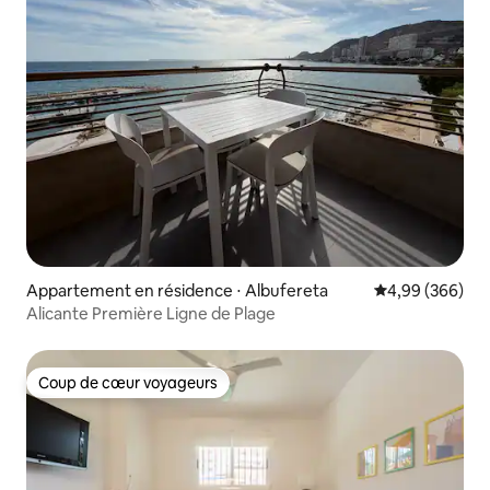
Appartement en résidence ⋅ Albufereta
Évaluation moy
4,99 (366)
Alicante Première Ligne de Plage
Coup de cœur voyageurs
Coup de cœur voyageurs