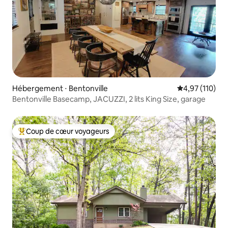
Hébergement ⋅ Bentonville
Évaluation moy
4,97 (110)
Bentonville Basecamp, JACUZZI, 2 lits King Size, garage
Coup de cœur voyageurs
Coups de cœur voyageurs les plus appréciés