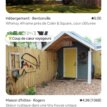
Hébergement ⋅ Bentonville
Évaluatio
5 (9)
Whimsy AFrame près de Coler & Square, cour clôturée
Coup de cœur voyageurs
Coups de cœur voyageurs les plus appréciés
Maison d'hôtes ⋅ Rogers
Évaluation moyen
4,96 (1 068)
Séjour rustique dans une tiny house unique