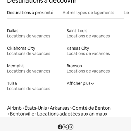
Destinations à découvrir
Destinations à proximité
Autres types de logements
Lie
Dallas
Saint-Louis
Locations de vacances
Locations de vacances
Oklahoma City
Kansas City
Locations de vacances
Locations de vacances
Memphis
Branson
Locations de vacances
Locations de vacances
Tulsa
Afficher plus
Locations de vacances
Airbnb
États-Unis
Arkansas
Comté de Benton
Bentonville
Locations adaptées aux animaux