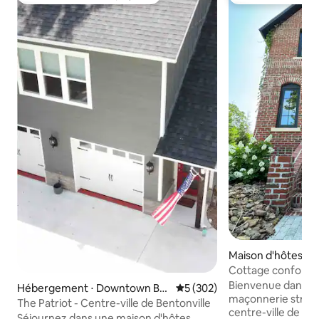
Coups de cœur voyageurs les plus appréciés
Coups de cœur vo
Maison d'hôtes ⋅ B
Cottage confortab
Bienvenue dans no
Hébergement ⋅ Downtown Be
Évaluation moyenne sur la ba
5 (302)
maçonnerie struct
ntonville
The Patriot - Centre-ville de Bentonville
centre-ville de Be
Séjournez dans une maison d'hôtes