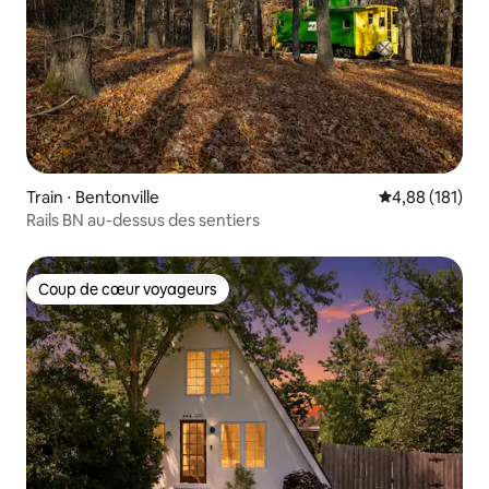
Train ⋅ Bentonville
Évaluation moy
4,88 (181)
Rails BN au-dessus des sentiers
Coup de cœur voyageurs
Coup de cœur voyageurs