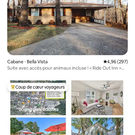
Cabane ⋅ Bella Vista
Évaluation moy
4,96 (297)
Suite avec accès pour animaux incluse ! « Ride Out Inn »
sur Back 40
Coup de cœur voyageurs
Coups de cœur voyageurs les plus appréciés