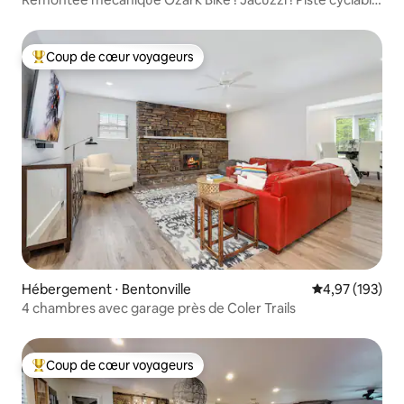
dans le jardin !
Coup de cœur voyageurs
Coups de cœur voyageurs les plus appréciés
Hébergement ⋅ Bentonville
Évaluation moy
4,97 (193)
4 chambres avec garage près de Coler Trails
Coup de cœur voyageurs
Coups de cœur voyageurs les plus appréciés