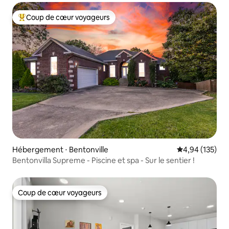
Coup de cœur voyageurs
Coups de cœur voyageurs les plus appréciés
Hébergement ⋅ Bentonville
Évaluation moy
4,94 (135)
Bentonvilla Supreme - Piscine et spa - Sur le sentier !
Coup de cœur voyageurs
Coup de cœur voyageurs