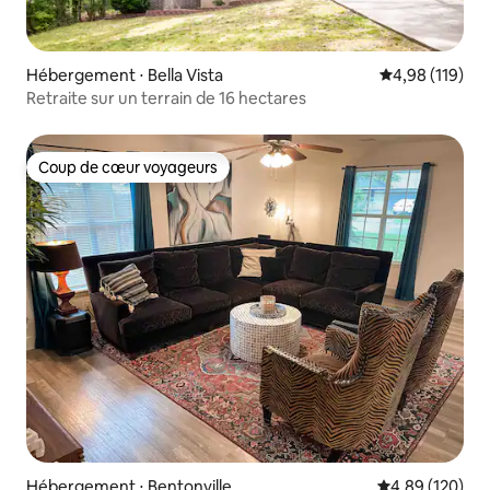
Hébergement ⋅ Bella Vista
Évaluation moy
4,98 (119)
Retraite sur un terrain de 16 hectares
Coup de cœur voyageurs
Coup de cœur voyageurs
Hébergement ⋅ Bentonville
Évaluation moy
4,89 (120)