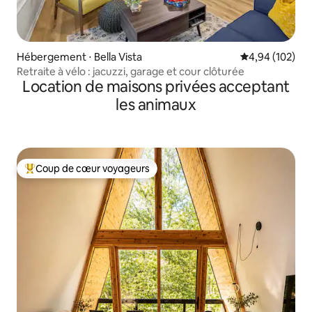
Hébergement ⋅ Bella Vista
Évaluation moy
4,94 (102)
Retraite à vélo : jacuzzi, garage et cour clôturée
Location de maisons privées acceptant
les animaux
Coup de cœur voyageurs
Coups de cœur voyageurs les plus appréciés