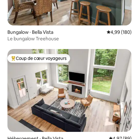
Bungalow ⋅ Bella Vista
Évaluation moy
4,99 (180)
Le bungalow Treehouse
Coup de cœur voyageurs
Coups de cœur voyageurs les plus appréciés
Hébergement ⋅ Bella Vista
Évaluation mo
4,97 (89)