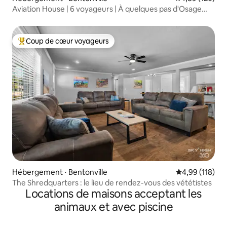
Aviation House | 6 voyageurs | À quelques pas d'Osage
Park
Coup de cœur voyageurs
Coups de cœur voyageurs les plus appréciés
Hébergement ⋅ Bentonville
Évaluation moy
4,99 (118)
The Shredquarters : le lieu de rendez-vous des vététistes
Locations de maisons acceptant les
animaux et avec piscine