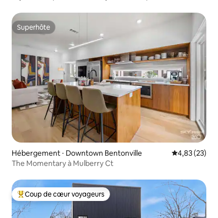
Superhôte
Superhôte
Hébergement ⋅ Downtown Bentonville
Évaluation mo
4,83 (23)
The Momentary à Mulberry Ct
Coup de cœur voyageurs
Coups de cœur voyageurs les plus appréciés