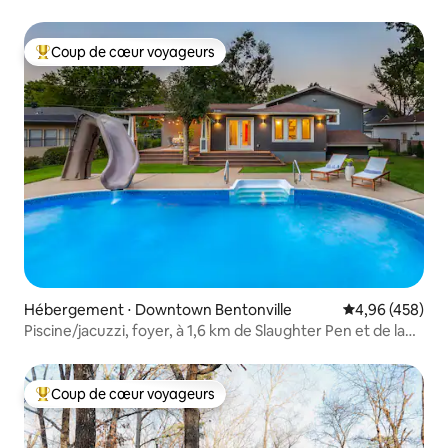
Coup de cœur voyageurs
Coups de cœur voyageurs les plus appréciés
Hébergement ⋅ Downtown Bentonville
Évaluation moy
4,96 (458)
Piscine/jacuzzi, foyer, à 1,6 km de Slaughter Pen et de la
ville
Coup de cœur voyageurs
Coups de cœur voyageurs les plus appréciés