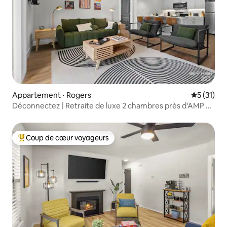
Appartement ⋅ Rogers
Évaluation
5 (31)
Déconnectez | Retraite de luxe 2 chambres près d'AMP et
de Bentonville
Coup de cœur voyageurs
Coups de cœur voyageurs les plus appréciés