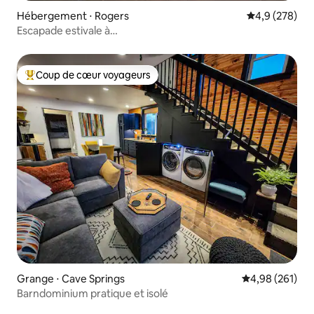
Hébergement ⋅ Rogers
Évaluation mo
4,9 (278)
Escapade estivale à
Beaver Lake + jacuzzi + piscine + clôturé
Coup de cœur voyageurs
Coups de cœur voyageurs les plus appréciés
Grange ⋅ Cave Springs
Évaluation moy
4,98 (261)
Barndominium pratique et isolé