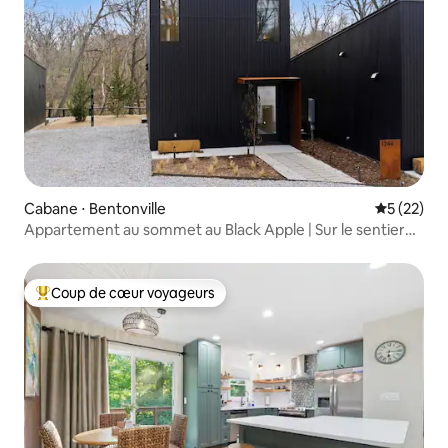
Cabane ⋅ Bentonville
Évaluation
5 (22)
Appartement au sommet au Black Apple | Sur le sentier
NWA | Centre-ville
Coup de cœur voyageurs
Coups de cœur voyageurs les plus appréciés