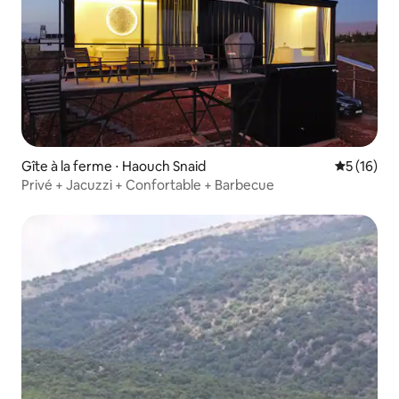
Gîte à la ferme ⋅ Haouch Snaid
Évaluation
5 (16)
Privé + Jacuzzi + Confortable + Barbecue