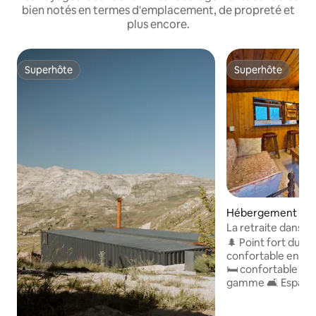
bien notés en termes d'emplacement, de propreté et
plus encore.
Superhôte
Superhôte
Superhôte
Superhôte
Hébergement ⋅ Bh
La retraite dans la
privée
🌲 Point fort du logement ✨ 
confortable en pl
🛏️ confortable ave
gamme 🛋️ Espace 
pour la détente 
équipée pour cuis