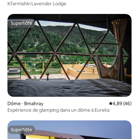
Kfarmishki Lavender Lodge
Superhôte
Superhôte
Dôme ⋅ Bmahray
Évaluation mo
4,89 (46)
Expérience de glamping dans un dôme à Eureka
Superhôte
Superhôte