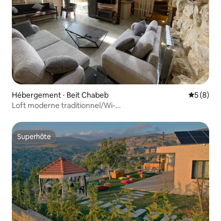
Hébergement ⋅ Beit Chabeb
Évaluatio
5 (8)
Loft moderne traditionnel/Wi-
Fi/climatisation/cuisine/enregistrement autonome
Superhôte
Superhôte