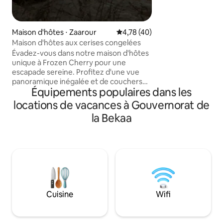
🚿 salle de bain avec serviettes propres
et articles de pre
Espace extérieur p
Maison d'hôtes ⋅ Zaarour
Évaluation moyenne sur la base
4,78 (40)
l'air frais de la m
Maison d'hôtes aux cerises congelées
café du matin ou l
coucher du soleil W
Évadez-vous dans notre maison d'hôtes
pour le travail ou 
unique à Frozen Cherry pour une
🚗 Parking privatif gratuit 
escapade sereine. Profitez d'une vue
toute personne so
panoramique inégalée et de couchers
Équipements populaires dans les
et profiter de la b
de soleil à couper le souffle à chaque
coin de rue. Points forts : • Vues
locations de vacances à Gouvernorat de
panoramiques : de superbes vues sur la
la Bekaa
montagne depuis toutes les fenêtres. •
Design unique : maison d'hôtes
moderne fabriquée à partir de
conteneurs, mêlant charme rustique et
nature. • Sunset Paradise : terrasse
privée parfaite pour regarder des
couchers de soleil enchanteurs. • Séjour
confortable : aménagement ouvert
Cuisine
Wifi
spacieux, sièges confortables et
cheminée. • Salle à manger extérieure :
terrasse avec barbecue