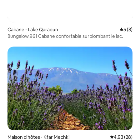
Cabane ⋅ Lake Qaraoun
Évaluatio
5 (3)
Bungalow.961 Cabane confortable surplombant le lac.
Maison d'hôtes ⋅ Kfar Mechki
Évaluation mo
4,93 (28)