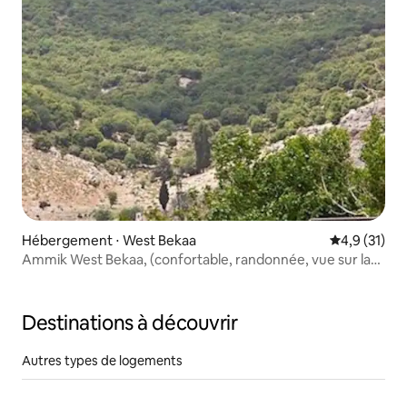
Hébergement ⋅ West Bekaa
Évaluation m
4,9 (31)
Ammik West Bekaa, (confortable, randonnée, vue sur la
montagne)
Destinations à découvrir
Autres types de logements