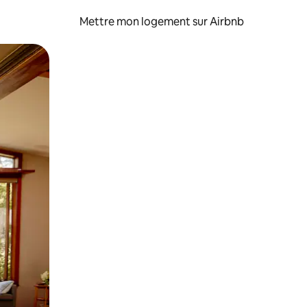
Mettre mon logement sur Airbnb
sant glisser.