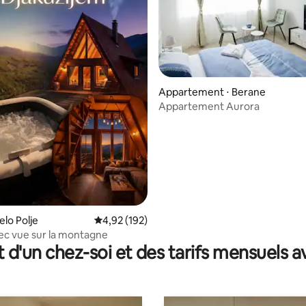
Appartement ⋅ Berane
Appartement Aurora
jelo Polje
Évaluation moyenne sur la base de 192 comme
4,92 (192)
e sur la base de 7 commentaires : 5 sur 5
ec vue sur la montagne
t d'un chez-soi et des tarifs mensuels 