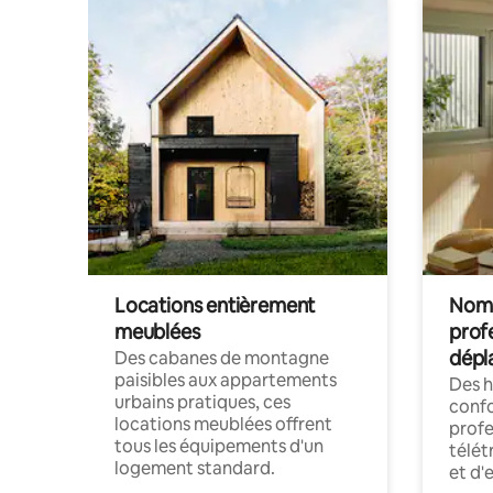
Locations entièrement
Noma
meublées
prof
dépl
Des cabanes de montagne
paisibles aux appartements
Des 
urbains pratiques, ces
confo
locations meublées offrent
profe
tous les équipements d'un
télét
logement standard.
et d'