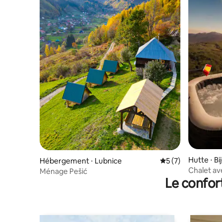
Hutte ⋅ Bi
Hébergement ⋅ Lubnice
Évaluation moyenn
5 (7)
Chalet av
Ménage Pešić
Le confor