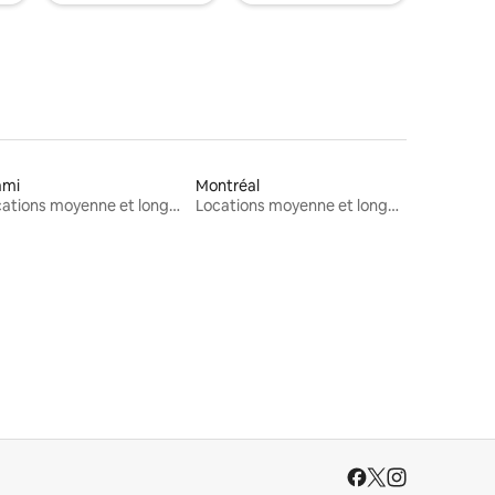
ami
Montréal
Locations moyenne et longue durée
Locations moyenne et longue durée