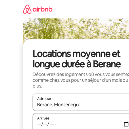
Aller
directement
au
contenu
Locations moyenne et
longue durée à Berane
Découvrez des logements où vous vous sente
comme chez vous pour un séjour d'un mois ou
plus.
Adresse
Lorsque les résultats s'affichent, utilisez les flèc
Arrivée