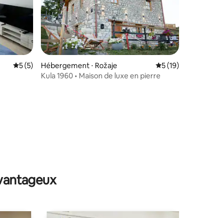
Évaluation moyenne sur la base de 5 commentaires : 5 sur 5
5 (5)
Hébergement ⋅ Rožaje
Évaluation moyenne
5 (19)
Kula 1960 • Maison de luxe en pierre
ntaires : 4,92 sur 5
avantageux