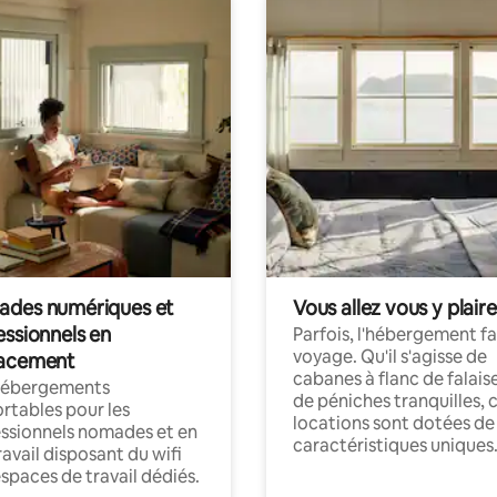
des numériques et
Vous allez vous y plaire
essionnels en
Parfois, l'hébergement fai
voyage. Qu'il s'agisse de
acement
cabanes à flanc de falais
hébergements
de péniches tranquilles, 
rtables pour les
locations sont dotées de
ssionnels nomades et en
caractéristiques uniques
ravail disposant du wifi
espaces de travail dédiés.