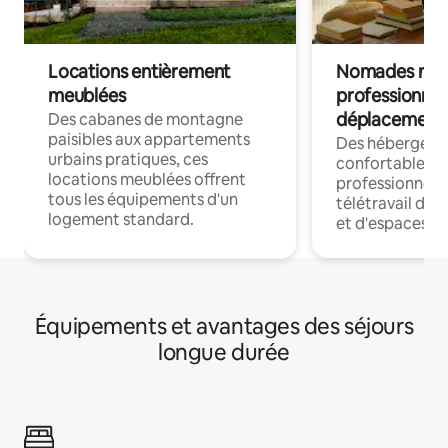
Locations entièrement
Nomades num
meublées
professionnel
déplacement
Des cabanes de montagne
paisibles aux appartements
Des hébergem
urbains pratiques, ces
confortables p
locations meublées offrent
professionnels
tous les équipements d'un
télétravail dis
logement standard.
et d'espaces de
Équipements et avantages des séjours
longue durée