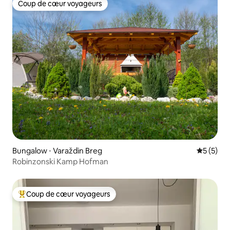
Coup de cœur voyageurs
Coup de cœur voyageurs
Bungalow ⋅ Varaždin Breg
Évaluatio
5 (5)
Robinzonski Kamp Hofman
Coup de cœur voyageurs
Coups de cœur voyageurs les plus appréciés