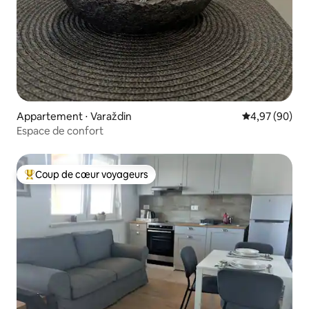
Appartement ⋅ Varaždin
Évaluation mo
4,97 (90)
Espace de confort
Coup de cœur voyageurs
Coups de cœur voyageurs les plus appréciés