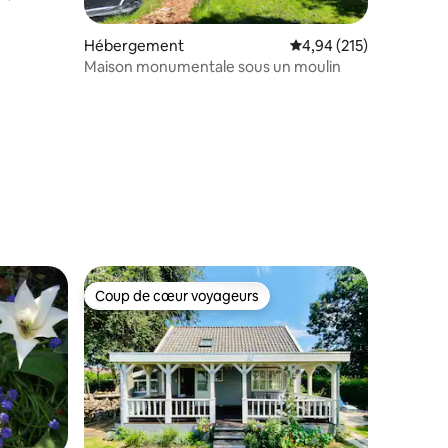
taires : 4,92 sur 5
Hébergement
Évaluation moyenne sur
4,94 (215)
Maison monumentale sous un moulin
Coup de cœur voyageurs
Coup de cœur voyageurs