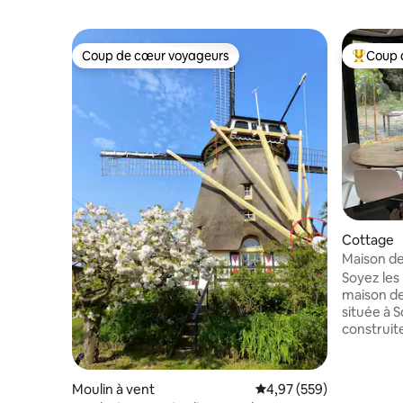
Coup de cœur voyageurs
Coup 
Coup de cœur voyageurs
Coups de
Cottage
Maison de
avec beau
Soyez les
maison d
située à Schoorl ! Ce
construite
Profitez 
lumière. 
accéder d
Moulin à vent
Évaluation moyenne sur 
4,97 (559)
exclusive