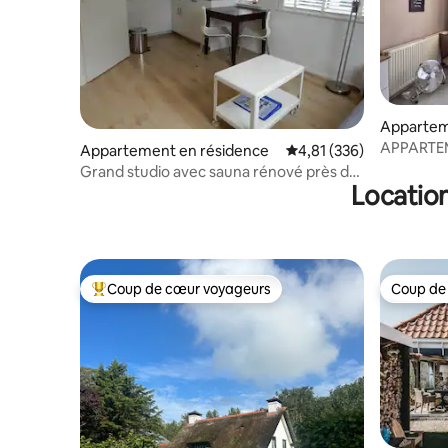
Appartem
APPARTEM
Appartement en résidence
Évaluation moyenne sur
4,81 (336)
avec vue 
Grand studio avec sauna rénové près de
Location
la plage
Coup de cœur voyageurs
Coup de
Coups de cœur voyageurs les plus appréciés
Coup de