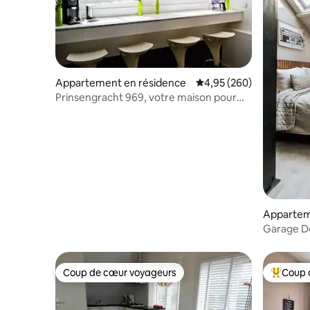
Appartement en résidence
Évaluation moyenne sur 
4,95 (260)
Prinsengracht 969, votre maison pour
explorer Amsterdam
Appartem
Garage D
Coup de cœur voyageurs
Coup 
Coup de cœur voyageurs
Coups de