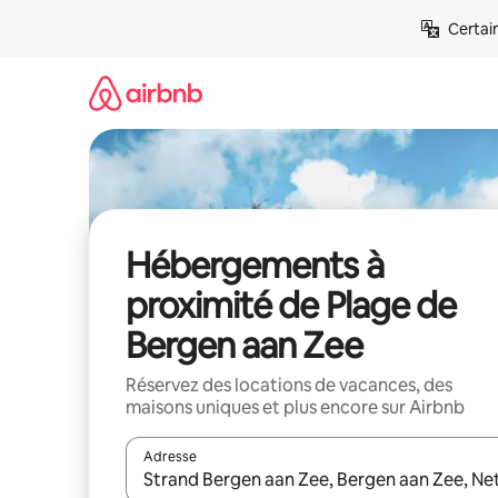
Aller
Certai
directement
au
contenu
Hébergements à
proximité de Plage de
Bergen aan Zee
Réservez des locations de vacances, des
maisons uniques et plus encore sur Airbnb
Adresse
Lorsque les résultats s'affichent, utilisez les flèc