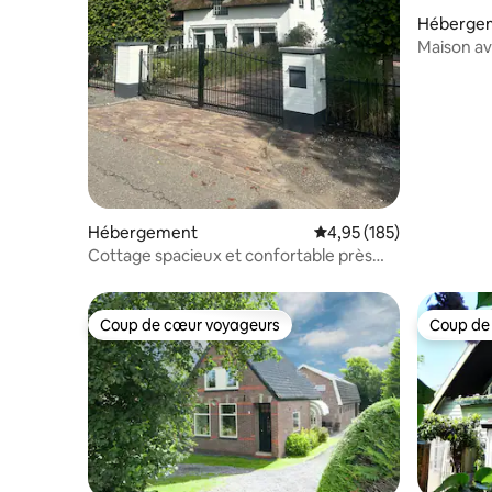
Héberge
Maison ave
Hébergement
Évaluation moyenne sur
4,95 (185)
Cottage spacieux et confortable près
d'Amsterdam
Coup de cœur voyageurs
Coup de
Coup de cœur voyageurs
Coup de