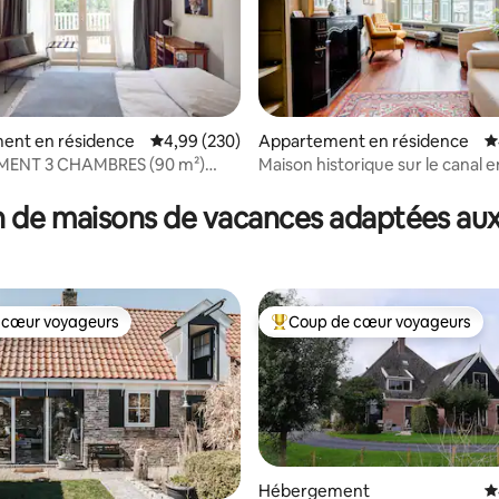
ent en résidence
Évaluation moyenne sur la base de 230 commen
4,99 (230)
Appartement en résidence
É
ENT 3 CHAMBRES (90 m²)
Maison historique sur le canal e
 la base de 336 commentaires : 4,81 sur 5
sur le canal près du Vondelpark
cœur de De Jordaan !
 de maisons de vacances adaptées aux
 cœur voyageurs
Coup de cœur voyageurs
 cœur voyageurs
Coups de cœur voyageurs les p
Hébergement
É