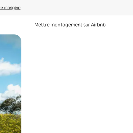
ue d'origine
Mettre mon logement sur Airbnb
sant glisser.