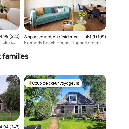
taires : 4,99 sur 5
valuation moyenne sur la base de 320 commentaires : 4,99 sur 5
4,99 (320)
Appartement en résidence
Évaluation moyenne su
4,9 (109)
n plein
Kennedy Beach House - l'appartement
près de la mer
 familles
Coup de cœur voyageurs
lus appréciés
Coups de cœur voyageurs les plus appréciés
valuation moyenne sur la base de 247 commentaires : 4,94 sur 5
4,94 (247)