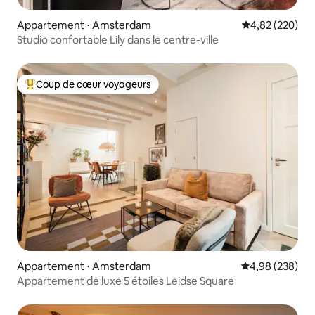
Appartement ⋅ Amsterdam
Évaluation moy
4,82 (220)
Studio confortable Lily dans le centre-ville
Coup de cœur voyageurs
Coups de cœur voyageurs les plus appréciés
Appartement ⋅ Amsterdam
Évaluation moy
4,98 (238)
Appartement de luxe 5 étoiles Leidse Square