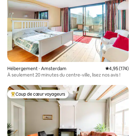
Hébergement ⋅ Amsterdam
Évaluation moy
4,95 (174)
À seulement 20 minutes du centre-ville, lisez nos avis !
Coup de cœur voyageurs
Coups de cœur voyageurs les plus appréciés