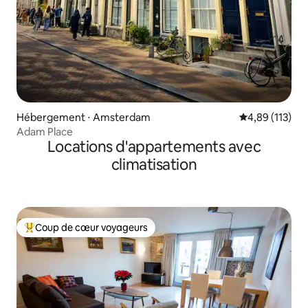
Hébergement ⋅ Amsterdam
Évaluation moy
4,89 (113)
Adam Place
Locations d'appartements avec
climatisation
Coup de cœur voyageurs
Coups de cœur voyageurs les plus appréciés