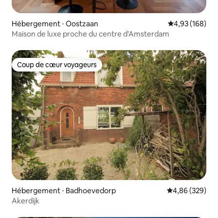
Hébergement ⋅ Oostzaan
Évaluation moy
4,93 (168)
Maison de luxe proche du centre d'Amsterdam
Coup de cœur voyageurs
Coup de cœur voyageurs
Hébergement ⋅ Badhoevedorp
Évaluation moy
4,86 (329)
Akerdijk