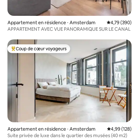
Appartement en résidence ⋅ Amsterdam
Évaluation moy
4,79 (390)
APPARTEMENT AVEC VUE PANORAMIQUE SUR LE CANAL
Coup de cœur voyageurs
Coups de cœur voyageurs les plus appréciés
Appartement en résidence ⋅ Amsterdam
Évaluation moy
4,99 (128)
Suite privée de luxe dans le quartier des musées (40 m2)