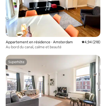
Appartement en résidence ⋅ Amsterdam
Évaluation moy
4,94 (218)
Au bord du canal, calme et beauté
Superhôte
Superhôte