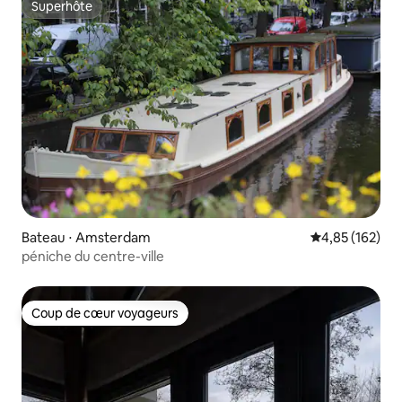
Superhôte
Superhôte
Bateau ⋅ Amsterdam
Évaluation moy
4,85 (162)
péniche du centre-ville
Coup de cœur voyageurs
Coup de cœur voyageurs