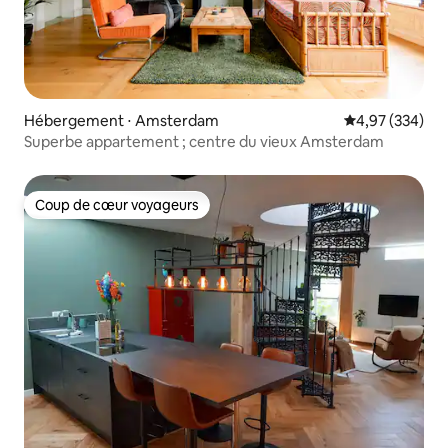
Hébergement ⋅ Amsterdam
Évaluation moy
4,97 (334)
Superbe appartement ; centre du vieux Amsterdam
Coup de cœur voyageurs
Coup de cœur voyageurs