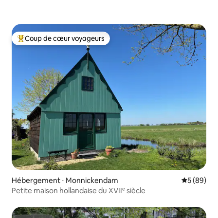
Coup de cœur voyageurs
Coups de cœur voyageurs les plus appréciés
Hébergement ⋅ Monnickendam
Évaluation
5 (89)
Petite maison hollandaise du XVIIᵉ siècle