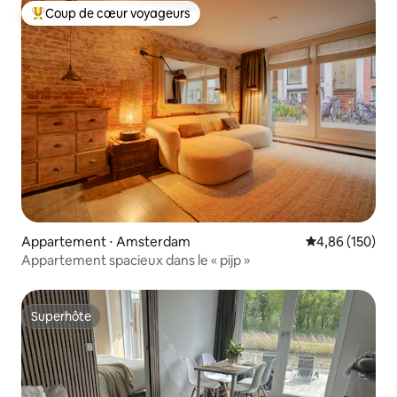
Coup de cœur voyageurs
Coups de cœur voyageurs les plus appréciés
Appartement ⋅ Amsterdam
Évaluation moy
4,86 (150)
Appartement spacieux dans le « pijp »
Superhôte
Superhôte