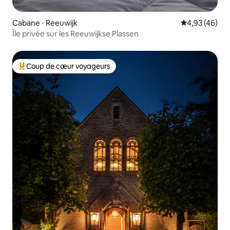
Cabane ⋅ Reeuwijk
Évaluation mo
4,93 (46)
Île privée sur les Reeuwijkse Plassen
Coup de cœur voyageurs
Coups de cœur voyageurs les plus appréciés