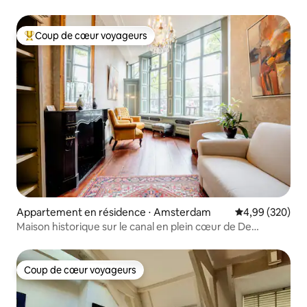
Coup de cœur voyageurs
Coups de cœur voyageurs les plus appréciés
Appartement en résidence ⋅ Amsterdam
Évaluation moy
4,99 (320)
Maison historique sur le canal en plein cœur de De
Jordaan !
Coup de cœur voyageurs
Coup de cœur voyageurs