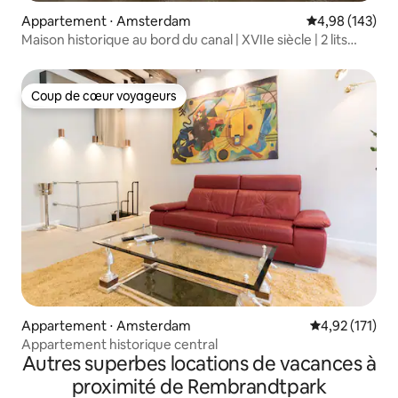
Appartement ⋅ Amsterdam
Évaluation moy
4,98 (143)
Maison historique au bord du canal | XVIIe siècle | 2 lits
King Size
Coup de cœur voyageurs
Coup de cœur voyageurs
Appartement ⋅ Amsterdam
Évaluation moy
4,92 (171)
Appartement historique central
Autres superbes locations de vacances à
proximité de Rembrandtpark