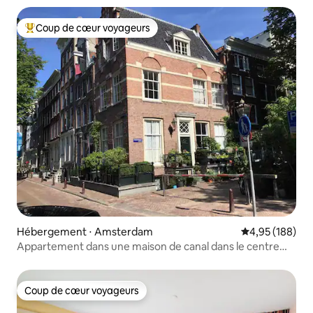
Coup de cœur voyageurs
Coups de cœur voyageurs les plus appréciés
Hébergement ⋅ Amsterdam
Évaluation moy
4,95 (188)
Appartement dans une maison de canal dans le centre
d'Amsterdam !
Coup de cœur voyageurs
Coup de cœur voyageurs