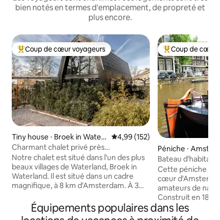
bien notés en termes d'emplacement, de propreté et
plus encore.
Coup de cœur voyageurs
Coup de cœur 
Coups de cœur voyageurs les plus appréciés
Coups de cœur vo
Tiny house ⋅ Broek in Waterl
Évaluation moyenne sur la base 
4,99 (152)
and
Charmant chalet privé près
Péniche ⋅ Amste
d'Amsterdam
Notre chalet est situé dans l'un des plus
Bateau d'habitati
beaux villages de Waterland, Broek in
parking dans le c
Cette péniche ro
Waterland. Il est situé dans un cadre
cœur d'Amsterdam 
magnifique, à 8 km d'Amsterdam. À 3
amateurs de navire
minutes à pied, vous trouverez l'arrêt de
Construit en 1888, 
bus, ce qui signifie que vous serez à
Équipements populaires dans les
anciens bateaux d
Amsterdam Centraal en 12 minutes. La
situé dans le Jord