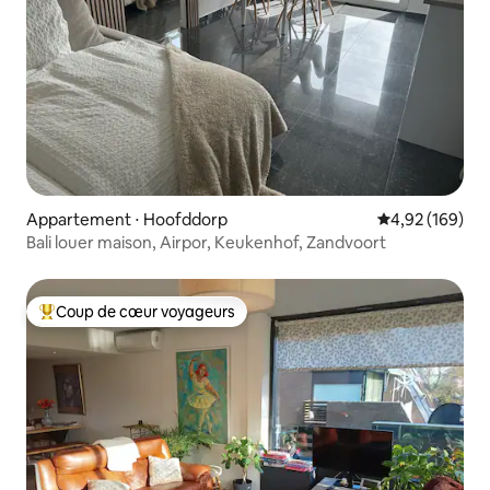
Appartement ⋅ Hoofddorp
Évaluation moy
4,92 (169)
Bali louer maison, Airpor, Keukenhof, Zandvoort
Coup de cœur voyageurs
Coups de cœur voyageurs les plus appréciés