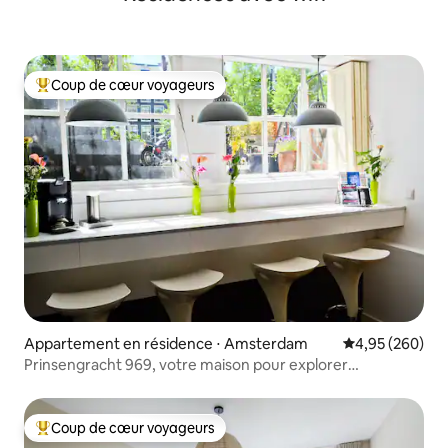
Coup de cœur voyageurs
Coups de cœur voyageurs les plus appréciés
Appartement en résidence ⋅ Amsterdam
Évaluation moy
4,95 (260)
Prinsengracht 969, votre maison pour explorer
Amsterdam
Coup de cœur voyageurs
Coups de cœur voyageurs les plus appréciés