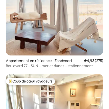
Appartement en résidence ⋅ Zandvoort
Évaluation moy
4,93 (275)
Boulevard 77 – SUN – mer et dunes – stationnement
gratuit
Coup de cœur voyageurs
Coups de cœur voyageurs les plus appréciés