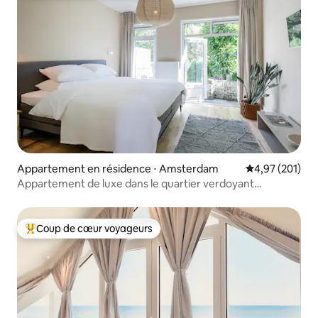
Appartement en résidence ⋅ Amsterdam
Évaluation moy
4,97 (201)
Appartement de luxe dans le quartier verdoyant
d'Amsterdam Noord
Coup de cœur voyageurs
Coups de cœur voyageurs les plus appréciés