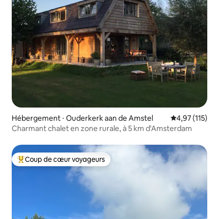
Hébergement ⋅ Ouderkerk aan de Amstel
Évaluation moy
4,97 (115)
Charmant chalet en zone rurale, à 5 km d'Amsterdam
Coup de cœur voyageurs
Coups de cœur voyageurs les plus appréciés