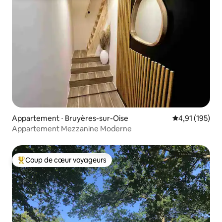
Appartement ⋅ Bruyères-sur-Oise
Évaluation moy
4,91 (195)
Appartement Mezzanine Moderne
Coup de cœur voyageurs
Coups de cœur voyageurs les plus appréciés