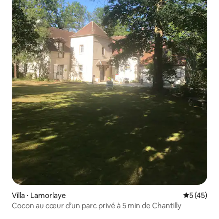
Villa ⋅ Lamorlaye
Évaluation
5 (45)
Cocon au cœur d’un parc privé à 5 min de Chantilly