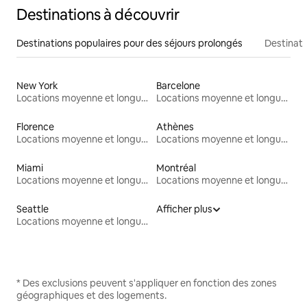
Destinations à découvrir
Destinations populaires pour des séjours prolongés
Destinati
New York
Barcelone
Locations moyenne et longue durée
Locations moyenne et longue durée
Florence
Athènes
Locations moyenne et longue durée
Locations moyenne et longue durée
Miami
Montréal
Locations moyenne et longue durée
Locations moyenne et longue durée
Seattle
Afficher plus
Locations moyenne et longue durée
* Des exclusions peuvent s'appliquer en fonction des zones
géographiques et des logements.