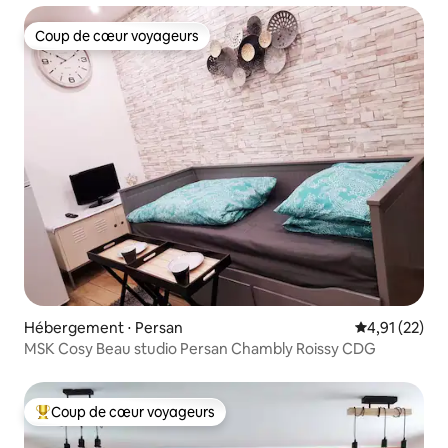
Coup de cœur voyageurs
Coup de cœur voyageurs
Hébergement ⋅ Persan
Évaluation mo
4,91 (22)
MSK Cosy Beau studio Persan Chambly Roissy CDG
Coup de cœur voyageurs
Coups de cœur voyageurs les plus appréciés