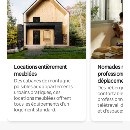
Locations entièrement
Nomades num
meublées
professionnel
déplacement
Des cabanes de montagne
paisibles aux appartements
Des hébergem
urbains pratiques, ces
confortables p
locations meublées offrent
professionnels
tous les équipements d'un
télétravail dis
logement standard.
et d'espaces de