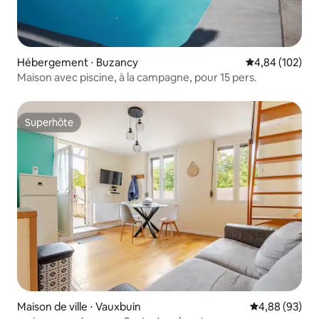
Hébergement ⋅ Buzancy
Évaluation moy
4,84 (102)
Maison avec piscine, à la campagne, pour 15 pers.
Superhôte
Superhôte
Maison de ville ⋅ Vauxbuin
Évaluation mo
4,88 (93)