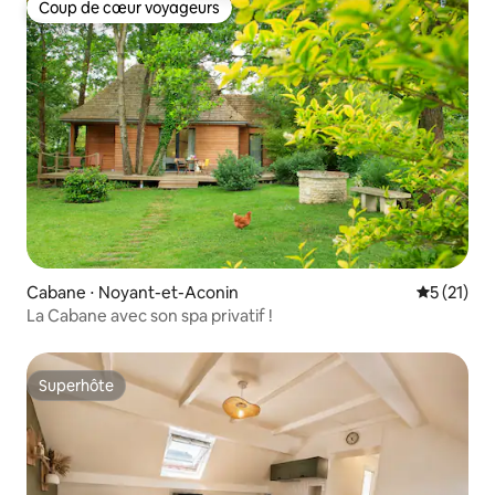
Coup de cœur voyageurs
Coup de cœur voyageurs
Cabane ⋅ Noyant-et-Aconin
Évaluation
5 (21)
La Cabane avec son spa privatif !
Superhôte
Superhôte