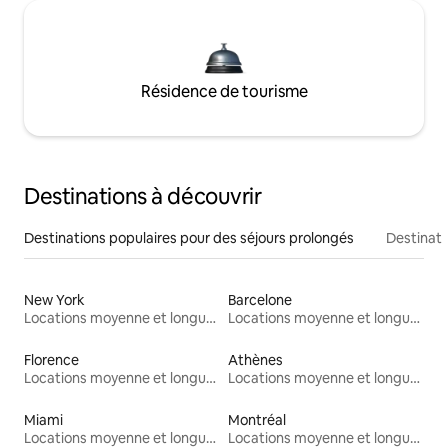
Résidence de tourisme
Destinations à découvrir
Destinations populaires pour des séjours prolongés
Destinati
New York
Barcelone
Locations moyenne et longue durée
Locations moyenne et longue durée
Florence
Athènes
Locations moyenne et longue durée
Locations moyenne et longue durée
Miami
Montréal
Locations moyenne et longue durée
Locations moyenne et longue durée