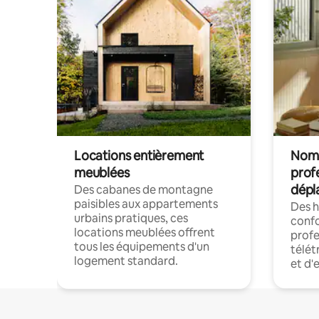
Locations entièrement
Noma
meublées
prof
dépl
Des cabanes de montagne
paisibles aux appartements
Des 
urbains pratiques, ces
confo
locations meublées offrent
profe
tous les équipements d'un
télét
logement standard.
et d'