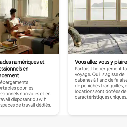
des numériques et
Vous allez vous y plaire
essionnels en
Parfois, l'hébergement fai
voyage. Qu'il s'agisse de
acement
cabanes à flanc de falais
hébergements
de péniches tranquilles, 
rtables pour les
locations sont dotées de
ssionnels nomades et en
caractéristiques uniques
ravail disposant du wifi
espaces de travail dédiés.