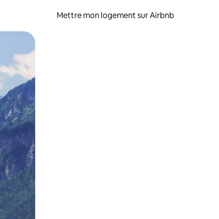
Mettre mon logement sur Airbnb
sant glisser.