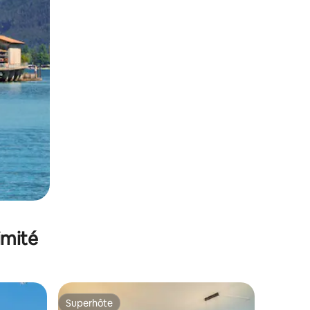
imité
Superhôte
Superhôte