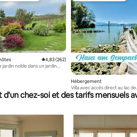
 la base de 46 commentaires : 4,89 sur 5
hôtes
Évaluation moyenne sur la base de 262 commen
4,83 (262)
e jardin noble dans un jardin
Hébergement
Villa avec accès direct au lac de
t d'un chez-soi et des tarifs mensuels 
Sempach !