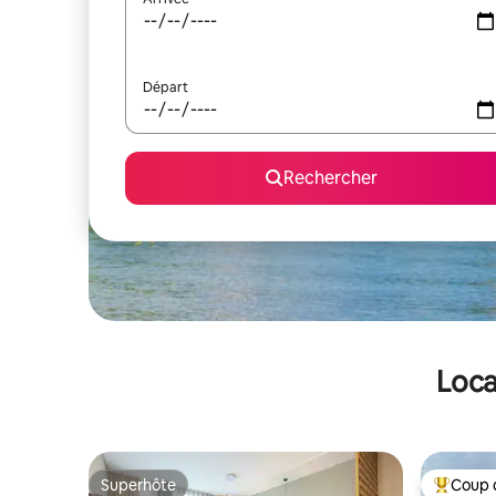
Départ
Rechercher
Loca
Superhôte
Coup 
Superhôte
Coups de