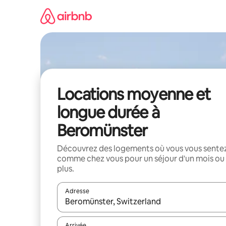
Aller
directement
au
contenu
Locations moyenne et
longue durée à
Beromünster
Découvrez des logements où vous vous sente
comme chez vous pour un séjour d'un mois ou
plus.
Adresse
Lorsque les résultats s'affichent, utilisez les flèc
Arrivée