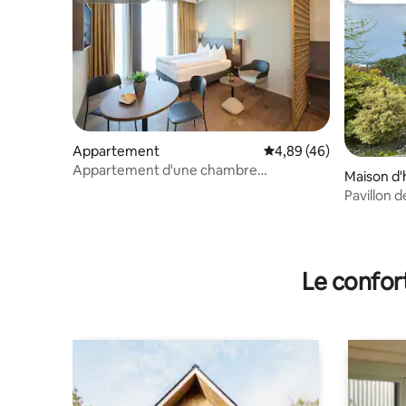
Appartement
Évaluation moyenne sur
4,89 (46)
Appartement d'une chambre
Maison d'
CONFORTABLE. 345 pi2 espace de vie.
Pavillon d
calme
Le confor