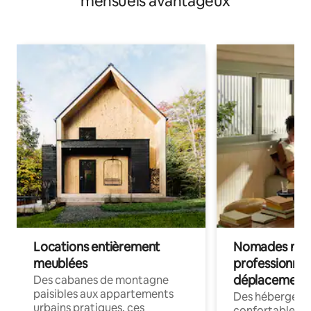
mensuels avantageux
Locations entièrement
Nomades num
meublées
professionnel
déplacement
Des cabanes de montagne
paisibles aux appartements
Des hébergem
urbains pratiques, ces
confortables p