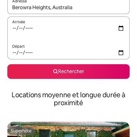
Adresse
Lorsque les résultats s'affichent, utilisez les flèches vers le hau
Arrivée
Départ
Rechercher
Locations moyenne et longue durée à
proximité
Superhôte
Superhôte