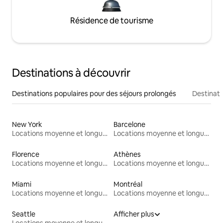
Résidence de tourisme
Destinations à découvrir
Destinations populaires pour des séjours prolongés
Destinati
New York
Barcelone
Locations moyenne et longue durée
Locations moyenne et longue durée
Florence
Athènes
Locations moyenne et longue durée
Locations moyenne et longue durée
Miami
Montréal
Locations moyenne et longue durée
Locations moyenne et longue durée
Seattle
Afficher plus