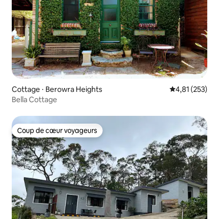
Cottage ⋅ Berowra Heights
Évaluation moy
4,81 (253)
Bella Cottage
Coup de cœur voyageurs
Coup de cœur voyageurs