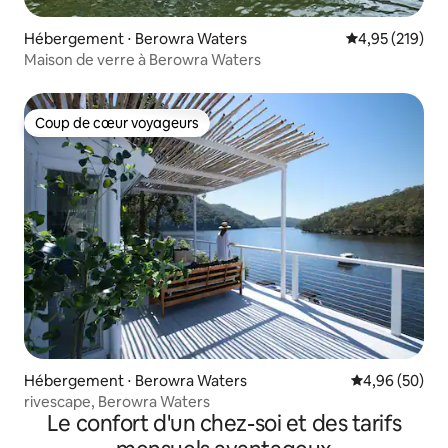
Hébergement ⋅ Berowra Waters
Évaluation moy
4,95 (219)
Maison de verre à Berowra Waters
Coup de cœur voyageurs
Coup de cœur voyageurs
Hébergement ⋅ Berowra Waters
Évaluation mo
4,96 (50)
rivescape, Berowra Waters
Le confort d'un chez-soi et des tarifs