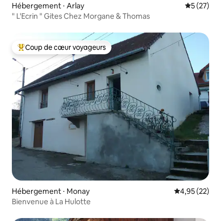
Hébergement ⋅ Arlay
Évaluation
5 (27)
" L'Ecrin " Gites Chez Morgane & Thomas
Coup de cœur voyageurs
Coups de cœur voyageurs les plus appréciés
Hébergement ⋅ Monay
Évaluation mo
4,95 (22)
Bienvenue à La Hulotte