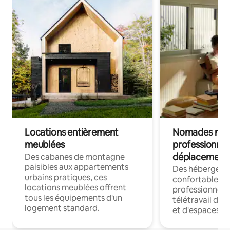
Locations entièrement
Nomades num
meublées
professionnel
déplacement
Des cabanes de montagne
paisibles aux appartements
Des hébergem
urbains pratiques, ces
confortables p
locations meublées offrent
professionnels
tous les équipements d'un
télétravail dis
logement standard.
et d'espaces de