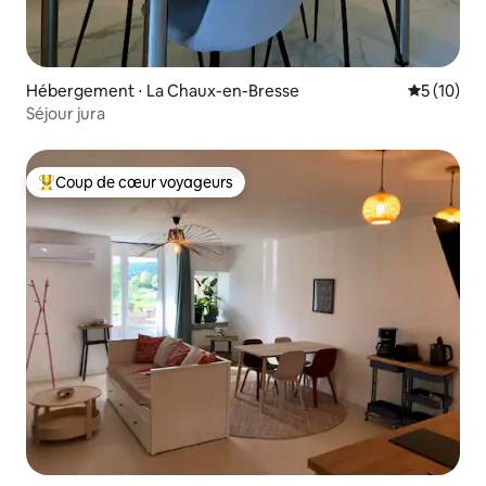
Hébergement ⋅ La Chaux-en-Bresse
Évaluation
5 (10)
Séjour jura
Coup de cœur voyageurs
Coups de cœur voyageurs les plus appréciés