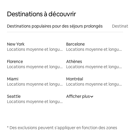
Destinations à découvrir
Destinations populaires pour des séjours prolongés
Destinati
New York
Barcelone
Locations moyenne et longue durée
Locations moyenne et longue durée
Florence
Athènes
Locations moyenne et longue durée
Locations moyenne et longue durée
Miami
Montréal
Locations moyenne et longue durée
Locations moyenne et longue durée
Seattle
Afficher plus
Locations moyenne et longue durée
* Des exclusions peuvent s'appliquer en fonction des zones