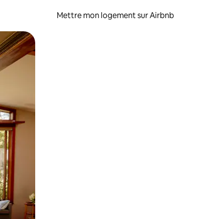
Mettre mon logement sur Airbnb
sant glisser.