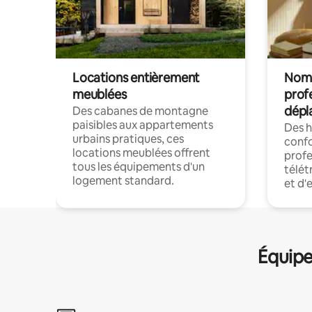
Locations entièrement
Noma
meublées
prof
dépl
Des cabanes de montagne
paisibles aux appartements
Des 
urbains pratiques, ces
confo
locations meublées offrent
profe
tous les équipements d'un
télét
logement standard.
et d'
Équipe