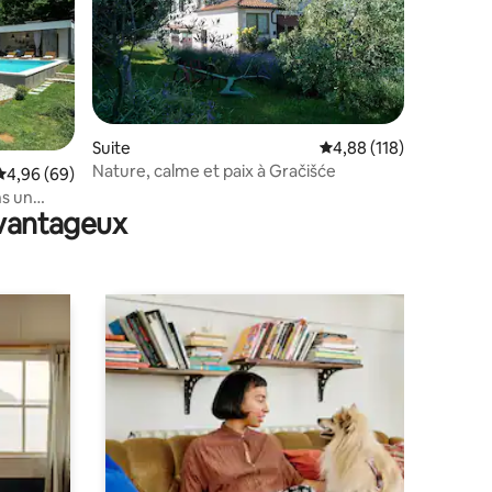
mmentaires : 5 sur 5
Suite
Évaluation moyenne sur
4,88 (118)
Nature, calme et paix à Gračišće
Évaluation moyenne sur la base de 69 commentaires : 4,96 sur 5
4,96 (69)
ns un
avantageux