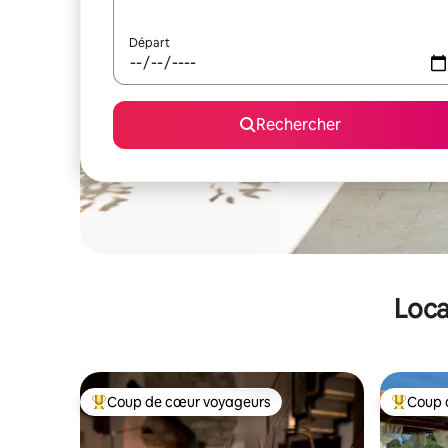
Départ
Rechercher
Loca
Coup de cœur voyageurs
Coup 
Coups de cœur voyageurs les plus appréciés
Coups de