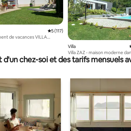
Évaluation moyenne sur la base de 117 co
5 (117)
ent de vacances VILLA
la base de 204 commentaires : 4,99 sur 5
Villa
Villa ZAZ - maison moderne da
t d'un chez-soi et des tarifs mensuels 
cadre rural paisible