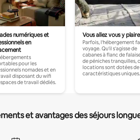
des numériques et
Vous allez vous y plaire
essionnels en
Parfois, l'hébergement fai
voyage. Qu'il s'agisse de
acement
cabanes à flanc de falais
hébergements
de péniches tranquilles, 
rtables pour les
locations sont dotées de
ssionnels nomades et en
caractéristiques uniques
ravail disposant du wifi
espaces de travail dédiés.
ments et avantages des séjours longu