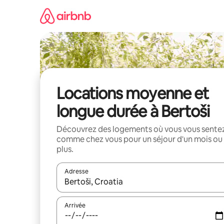
Aller
directement
au
contenu
Locations moyenne et
longue durée à Bertoši
Découvrez des logements où vous vous sente
comme chez vous pour un séjour d'un mois ou
plus.
Adresse
Lorsque les résultats s'affichent, utilisez les flèc
Arrivée