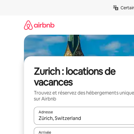
Aller
Certai
directement
au
contenu
Zurich : locations de
vacances
Trouvez et réservez des hébergements uniqu
sur Airbnb
Adresse
Lorsque les résultats s'affichent, utilisez les flèc
Arrivée