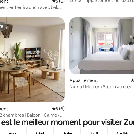
Zurich : appartement de luxe d
ment
Évaluation moyenne sur la base de 6 co
5 (6)
centre-ville
nt entier à Zurich avec balcon
te
te
e sur la base de 8 commentaires : 5 sur 5
Appartement
É
Numa I Medium Studio au cœur
Zurich
ment
Évaluation moyenne sur la base de 6 co
5 (6)
 chambres | Balcon · Calme · À
 est le meilleur moment pour visiter Zur
l'aéroport de ZRH