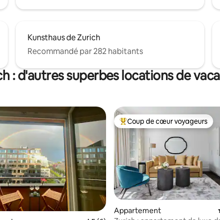
Kunsthaus de Zurich
Recommandé par 282 habitants
ch : d'autres superbes locations de vac
Coup de cœur voyageurs
Coups de cœur voyageurs les p
 la base de 68 commentaires : 4,84 sur 5
Appartement