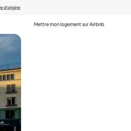
ue d'origine
Mettre mon logement sur Airbnb
sant glisser.