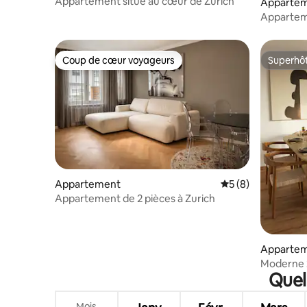
Appartement situé au cœur de Zurich
Apparte
Apparteme
et vue
Coup de cœur voyageurs
Superhô
Coup de cœur voyageurs
Superhô
Appartement
Évaluation moyenn
5 (8)
Appartement de 2 pièces à Zurich
Apparte
Moderne 2
Quel
7 min de 
Mois