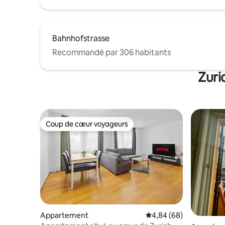
Bahnhofstrasse
Recommandé par 306 habitants
Zuri
Coup de cœur voyageurs
Coup de cœur voyageurs
Appartement
Évaluation moyenne sur
4,84 (68)