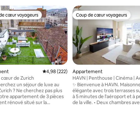
de cœur voyageurs
Coup de cœur voyageurs
 cœur voyageurs les plus appréciés
Coup de cœur voyageurs
ment
Évaluation moyenne sur la base de 222 commen
4,98 (222)
Appartement
u cœur de Zurich
HAVN | Penthouse | Cinéma | A
et ville | Parc
erchez un séjour de luxe au
✨ Bienvenue à HAVN. Maisonn
urich ? Ne cherchez pas plus
élégante avec trois terrasses sur
notre appartement de 3 pièces
à 5 minutes de l'aéroport et à p
nt rénové situé sur la
de la ville. • Deux chambres avec
of. Avec 2 chambres
size haut de gamme et espaces 
les, un salon spacieux, une
• Salon lumineux avec deux can
ntièrement équipée et une
et une télévision connectée de
rivée sur le toit, notre
75 pouces (Netflix et Disney+) •
sur la base de 30 commentaires : 5 sur 5
nt est le point de départ idéal
moderne entièrement équipée
rer la ville. Situé à côté de
machine Nespresso • Trois terr