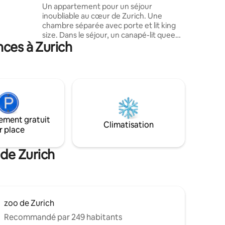
Un appartement pour un séjour
 chaises
inoubliable au cœur de Zurich. Une
ec douche
chambre séparée avec porte et lit king
 écran. •
size. Dans le séjour, un canapé-lit queen
 • Wi-Fi
nces à Zurich
size pour 2 personnes et un autre petit
canapé-lit pour 1 personne. N'hésitez pas
à me contacter, je vous préparerai le lit
dans le séjour ! À distance de marche de
l'Opéra, du centre-ville, des cinémas, des
restaurants et du lac. Derrière la maison,
il y a un centre commercial avec un
centre de fitness (sauna vapeur). Un
ement gratuit
parking à l'intérieur du bâtiment peut
Climatisation
r place
être loué. Demandez-nous, nous aimons
aider.
 de Zurich
zoo de Zurich
Recommandé par 249 habitants