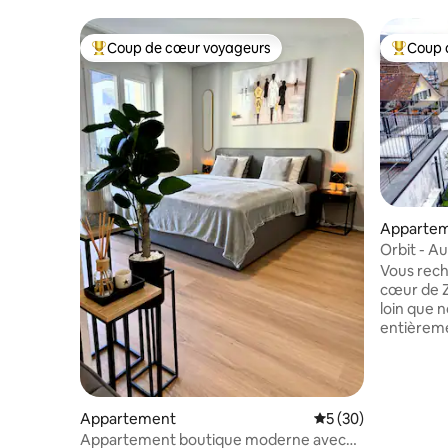
Coup de cœur voyageurs
Coup 
Coups de cœur voyageurs les plus appréciés
Coups de
Apparte
Orbit - A
Vous rech
cœur de Z
loin que 
entièreme
Münsterh
confortab
cuisine e
terrasse p
Appartement
Évaluation moyenne 
5 (30)
apparteme
Appartement boutique moderne avec
pour explo