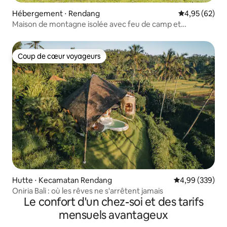
Hébergement ⋅ Rendang
Évaluation mo
4,95 (62)
Maison de montagne isolée avec feu de camp et
randonnée
Coup de cœur voyageurs
Coup de cœur voyageurs
Hutte ⋅ Kecamatan Rendang
Évaluation moy
4,99 (339)
Oniria Bali : où les rêves ne s'arrêtent jamais
Le confort d'un chez-soi et des tarifs
mensuels avantageux