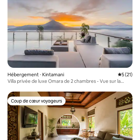
Hébergement ⋅ Kintamani
Évaluation
5 (21)
Villa privée de luxe Omara de 2 chambres - Vue sur la
montagne
Coup de cœur voyageurs
Coup de cœur voyageurs