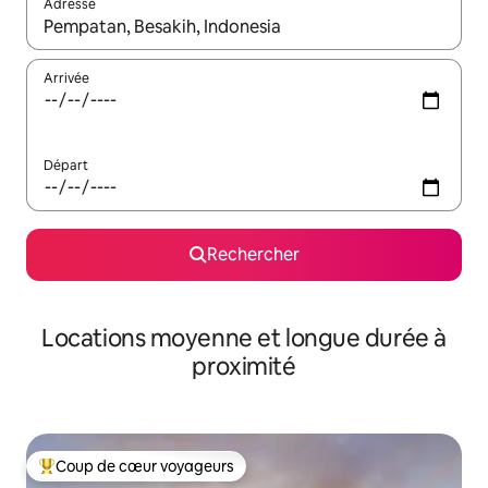
Adresse
Lorsque les résultats s'affichent, utilisez les flèches vers le hau
Arrivée
Départ
Rechercher
Locations moyenne et longue durée à
proximité
Coup de cœur voyageurs
Coups de cœur voyageurs les plus appréciés