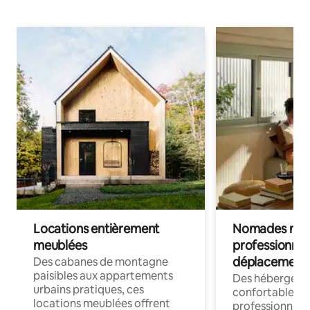
Locations entièrement
Nomades num
meublées
professionnel
déplacement
Des cabanes de montagne
paisibles aux appartements
Des hébergem
urbains pratiques, ces
confortables p
locations meublées offrent
professionnels