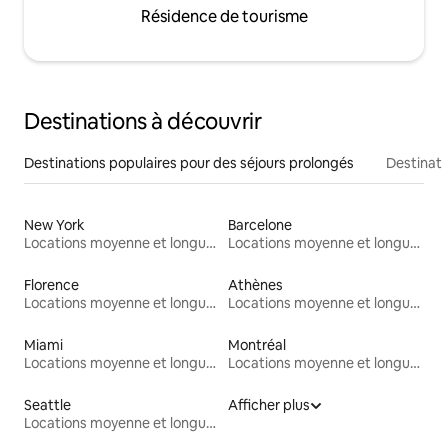
Résidence de tourisme
Destinations à découvrir
Destinations populaires pour des séjours prolongés
Destinati
New York
Barcelone
Locations moyenne et longue durée
Locations moyenne et longue durée
Florence
Athènes
Locations moyenne et longue durée
Locations moyenne et longue durée
Miami
Montréal
Locations moyenne et longue durée
Locations moyenne et longue durée
Seattle
Afficher plus
Locations moyenne et longue durée