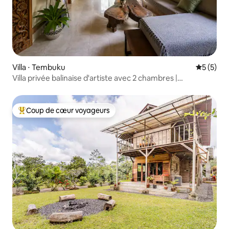
Villa ⋅ Tembuku
Évaluatio
5 (5)
Villa privée balinaise d'artiste avec 2 chambres |
Jungle/brasero
Coup de cœur voyageurs
Coups de cœur voyageurs les plus appréciés