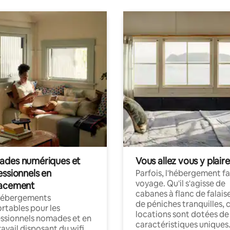
des numériques et
Vous allez vous y plaire
essionnels en
Parfois, l'hébergement fai
voyage. Qu'il s'agisse de
acement
cabanes à flanc de falais
hébergements
de péniches tranquilles, 
rtables pour les
locations sont dotées de
ssionnels nomades et en
caractéristiques uniques
ravail disposant du wifi