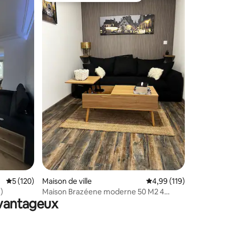
ntaires : 4,93 sur 5
Évaluation moyenne sur la base de 120 commentaires : 5 sur 5
5 (120)
Maison de ville
Évaluation moyenne sur
4,99 (119)
)
Maison Brazéene moderne 50 M2 4
avantageux
couchages possible