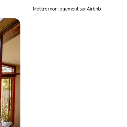
Mettre mon logement sur Airbnb
sant glisser.