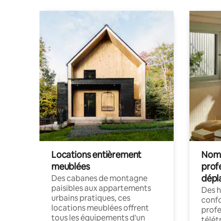
Locations entièrement
Noma
meublées
prof
dépl
Des cabanes de montagne
paisibles aux appartements
Des 
urbains pratiques, ces
confo
locations meublées offrent
profe
tous les équipements d'un
télét