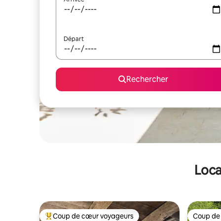
Départ
Rechercher
Loca
Coup de cœur voyageurs
Coup de
Coups de cœur voyageurs les plus appréciés
Coup de