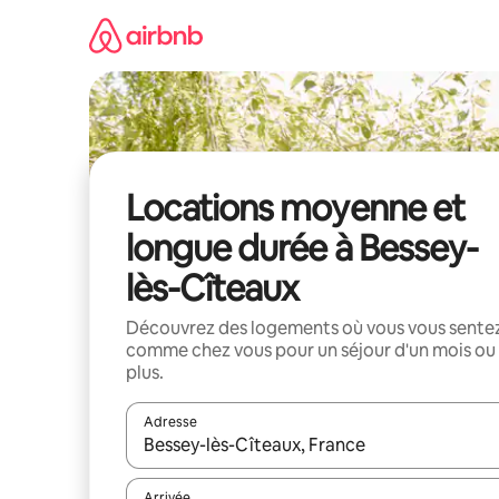
Aller
directement
au
contenu
Locations moyenne et
longue durée à Bessey-
lès-Cîteaux
Découvrez des logements où vous vous sente
comme chez vous pour un séjour d'un mois ou
plus.
Adresse
Lorsque les résultats s'affichent, utilisez les flèc
Arrivée