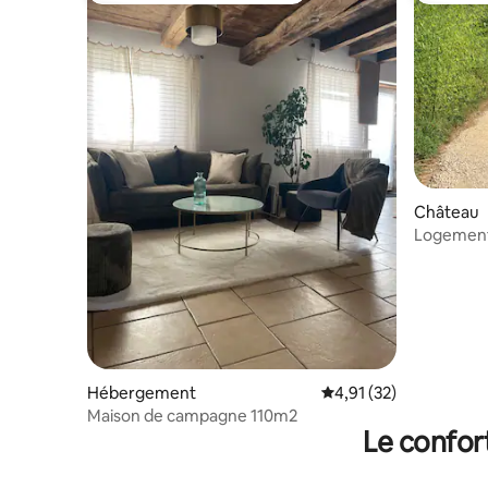
Château
Logement 
XVIII.
Hébergement
Évaluation moyenne su
4,91 (32)
Maison de campagne 110m2
Le confor