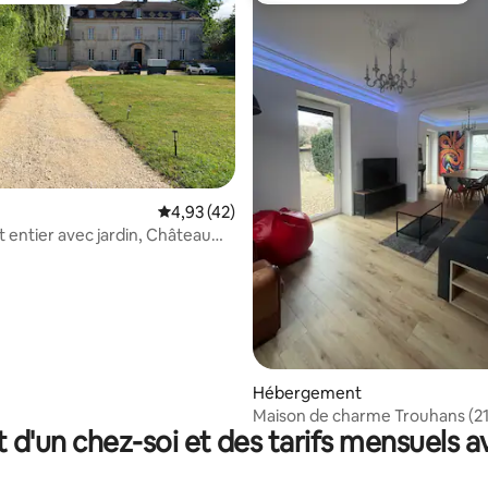
Évaluation moyenne sur la base de 42 comme
4,93 (42)
entier avec jardin, Château
r la base de 32 commentaires : 4,91 sur 5
Hébergement
Maison de charme Trouhans (21
t d'un chez-soi et des tarifs mensuels 