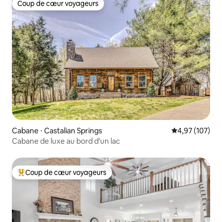
Coup de cœur voyageurs
Coup de cœur voyageurs
Cabane ⋅ Castalian Springs
Évaluation moy
4,97 (107)
Cabane de luxe au bord d'un lac
Coup de cœur voyageurs
Coups de cœur voyageurs les plus appréciés