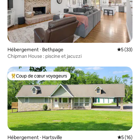
Hébergement ⋅ Bethpage
Évaluation
5 (33)
Chipman House : piscine et jacuzzi
Coup de cœur voyageurs
Coups de cœur voyageurs les plus appréciés
Hébergement ⋅ Hartsville
Évaluation
5 (16)