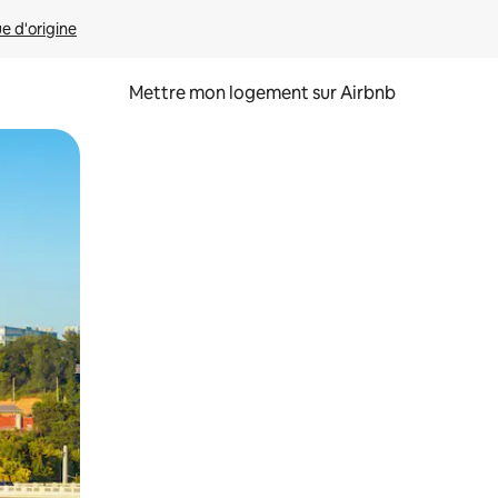
ue d'origine
Mettre mon logement sur Airbnb
sant glisser.