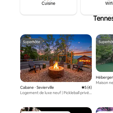
vous. Je 
Cuisine
Wifi
séjour et 
terrain. 
amour, Je
Tennes
Superhôte
Superhô
Superhôte
Superhô
Hébergem
Maison ne
Cabane ⋅ Sevierville
Évaluation moyenn
5 (4)
Smoky Mou
Logement de luxe neuf | Pickleball privé
+ vue sur les montagnes