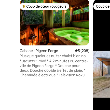
Coup de cœur voyageurs
Coup de
Coups de cœur voyageurs les plus appréciés
Coup de
Cabane ⋅ Pigeon Forge
Évaluation moyenne s
5 (208)
Plus que quelques nuits : chalet bien noté
pour adultes uniquement
* Jacuzzi * Privé * À 2 minutes du centre-
ville de Pigeon Forge * Douche pour
deux. Douche double à effet de pluie. *
Cheminée électrique * Télévision Roku
50 pouces * Lave-linge et sèche-linge *
Nous fournissons des produits de
nettoyage supplémentaires *
Shampoing, après-shampoing, gel
douche, tous fournis * Peignoirs fournis *
Keurig avec K-Cups et crème fournis
(8 capsules) * Le siège de toilette bidet