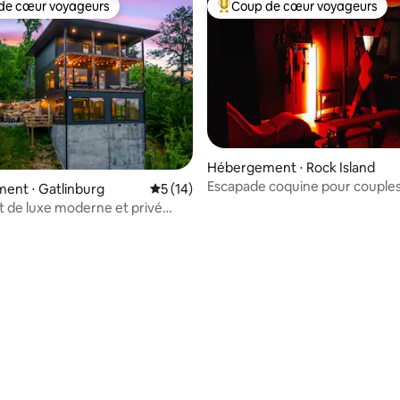
de cœur voyageurs
Coup de cœur voyageurs
 cœur voyageurs les plus appréciés
Coups de cœur voyageurs les p
Hébergement ⋅ Rock Island
Escapade coquine pour couples
ent ⋅ Gatlinburg
Évaluation moyenne sur la base de 14 co
5 (14)
repaire pour adultes
 de luxe moderne et privé
magnifique !
sur la base de 133 commentaires : 5 sur 5