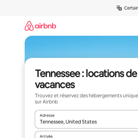
Aller
Certai
directement
au
contenu
Tennessee : locations de
vacances
Trouvez et réservez des hébergements uniqu
sur Airbnb
Adresse
Lorsque les résultats s'affichent, utilisez les flèc
Arrivée