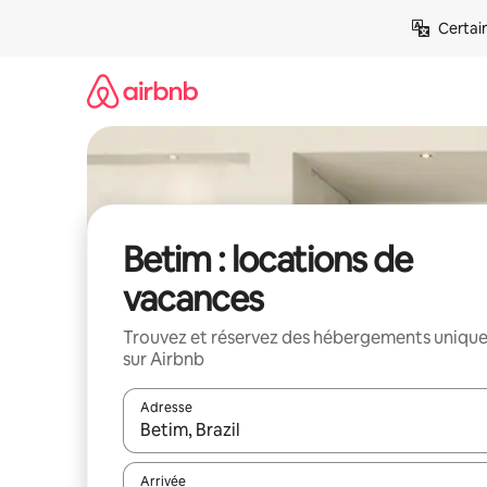
Aller
Certai
directement
au
contenu
Betim : locations de
vacances
Trouvez et réservez des hébergements uniqu
sur Airbnb
Adresse
Lorsque les résultats s'affichent, utilisez les flèc
Arrivée