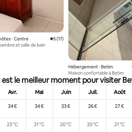
hôtes ⋅ Centre
Évaluation moyenne sur la base de 17 co
5 (17)
hambre et salle de bain
 la base de 66 commentaires : 4,94 sur 5
Hébergement ⋅ Betim
Maison confortable à Betim
 est le meilleur moment pour visiter Be
Avr.
Mai
Juin
Juil.
Août
34 €
34 €
33 €
26 €
27 €
23 °C
21 °C
20 °C
20 °C
21 °C