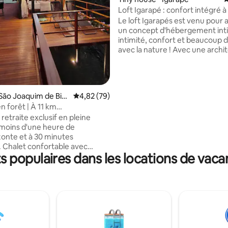
Loft Igarapé : confort intégré à
Le loft Igarapés est venu pour 
un concept d'hébergement int
intimité, confort et beaucoup 
avec la nature ! Avec une archi
moderne, qui allie les styles indu
contemporain, le loft parvient à 
une expérience très exclusive. 
d'un double jacuzzi, d'une cuisi
r la base de 14 commentaires : 4,93 sur 5
São Joaquim de Bic
Évaluation moyenne sur la base de 79 commen
4,82 (79)
grande suite et d'une forêt atl
n forêt | À 11 km
privée qui est le point culminan
 | @chaledamataoficial
 retraite exclusif en pleine
l'expérience ! Près de BH, un en
 moins d'une heure de
pour échapper à l'agitation et p
zonte et à 30 minutes
quelques jours de paix et de re
. Chalet confortable avec
de ceux que vous aimez !
 populaires dans les locations de vaca
uspendue, jacuzzi extérieur, lit
imatisation et cuisine équipée
ents de base. Le tout avec
croyable sur la forêt. Parfait
es et ceux qui souhaitent
bénéficier d'un peu d'intimité et
'un moment unique à deux. 📍
im de Bicas, Minas Gerais –