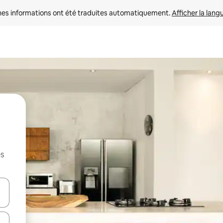
nes informations ont été traduites automatiquement. 
Afficher la lang
es
hes vers le haut et vers le bas pour les parcourir ou en appuyant et en fai