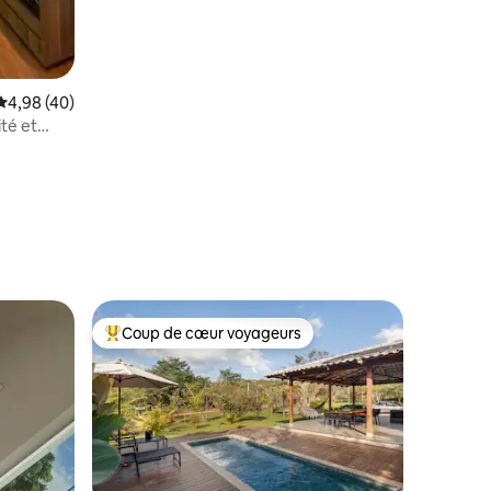
Évaluation moyenne sur la base de 40 commentaires : 4,98 sur 5
4,98 (40)
té et
ntaires : 4,95 sur 5
Coup de cœur voyageurs
Coups de cœur voyageurs les plus appréciés