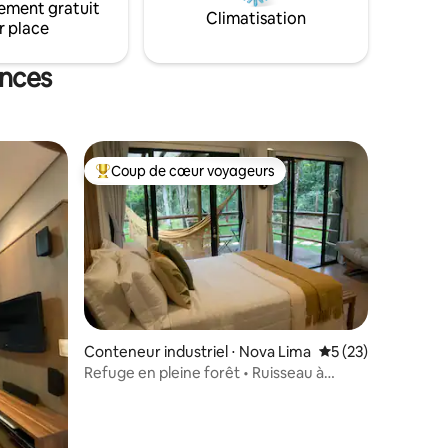
ement gratuit
Climatisation
r place
ances
Coup de cœur voyageurs
Coups de cœur voyageurs les plus appréciés
Conteneur industriel ⋅ Nova Lima
Évaluation moyenne
5 (23)
Refuge en pleine forêt • Ruisseau à
proximité et feu de camp