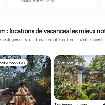
Cuisine, Wifi et Piscine
im : locations de vacances les mieux no
: ces logements sont très bien notés en termes d'emplacement
 cœur voyageurs
Superhôte
 cœur voyageurs
Superhôte
Tiny house ⋅ Igarapé
É