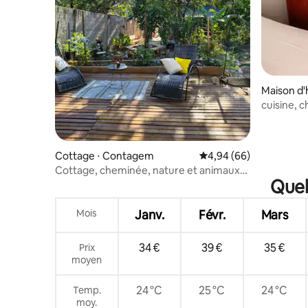
Maison d'
cuisine, c
Cottage ⋅ Contagem
Évaluation moyenne sur
4,94 (66)
Cottage, cheminée, nature et animaux
Quel
acceptés
Mois
Janv.
Févr.
Mars
34 €
39 €
35 €
Prix
moyen
24 °C
25 °C
24 °C
Temp.
moy.