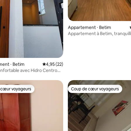
 sur la base de 12 commentaires : 5 sur 5
Appartement ⋅ Betim
Appartement à Betim, tranquilli
confort !
ent ⋅ Betim
Évaluation moyenne sur la base de 22 comme
4,95 (22)
nfortable avec Hidro Centro
 cœur voyageurs
Coup de cœur voyageurs
 cœur voyageurs
Coup de cœur voyageurs