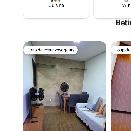
non disponible), plan de travail, grande
accès fac
Cuisine
Wifi
table et hamac. Excellent emplacement,
Réservez 
proche de tout, d'une boulangerie et de
divers restaurants.
Beti
Coup de cœur voyageurs
Coup de
Coup de cœur voyageurs
Coup de