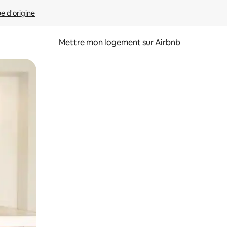
ue d'origine
Mettre mon logement sur Airbnb
sant glisser.