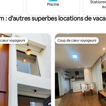
Stationn
ile depuis Belo Horizonte.
Piscine
su
et venez vivre cette
expérience ! Aucun repas n'est inclus.
m : d'autres superbes locations de vac
 cœur voyageurs
Coup de cœur voyageurs
 cœur voyageurs
Coup de cœur voyageurs