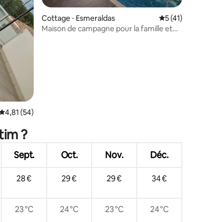
Cottage ⋅ Esmeraldas
Évaluation moyenne
5 (41)
Maison de campagne pour la famille et
un groupe d'amis
mmentaires : 5 sur 5
Évaluation moyenne sur la base de 54 commentaires : 4,81 sur 5
4,81 (54)
tim ?
Sept.
Oct.
Nov.
Déc.
28 €
29 €
29 €
34 €
23 °C
24 °C
23 °C
24 °C