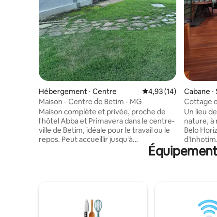
Hébergement ⋅ Centre
Évaluation moyenne su
4,93 (14)
Cabane ⋅ 
as
Maison - Centre de Betim - MG
Cottage e
d'Inhotim
Maison complète et privée, proche de
Un lieu de
l'hôtel Abba et Primavera dans le centre-
nature, à
ville de Betim, idéale pour le travail ou le
Belo Hori
repos. Peut accueillir jusqu'à
d'Inhotim
Équipements
4 personnes : 1 lit double et 1 canapé-lit
terrasse s
double. Il dispose d'un salon avec
double, cl
télévision, d'une salle à manger, d'une
d'équipem
cuisine équipée (cuisinière, réfrigérateur,
une vue in
micro-ondes et ustensiles), d'une salle de
pour cell
bain moderne et d'une chambre avec
ralentir, 
climatisation. Cour arrière avec pelouse
profiter d
et espace gourmand couvert (barbecue
São Joaqu