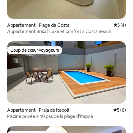
Appartement ⋅ Plage de Costa
Évaluatio
5 (4)
Appartement Brisa | Luxe et confort à Costa Beach
Coup de cœur voyageurs
Coup de cœur voyageurs
Appartement ⋅ Praia de Itapoã
Évaluatio
5 (6)
Piscine privée à 40 pas de la plage d'Itapoã