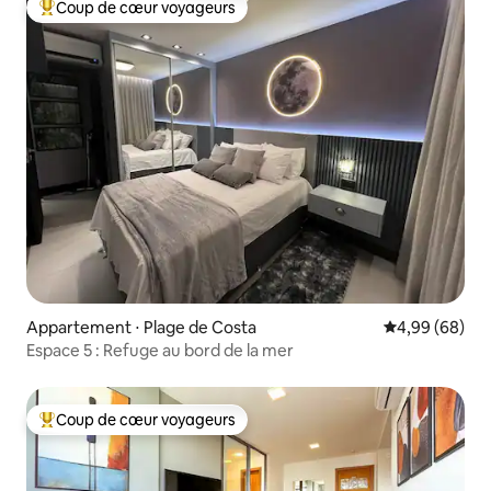
Coup de cœur voyageurs
Coups de cœur voyageurs les plus appréciés
Appartement ⋅ Plage de Costa
Évaluation mo
4,99 (68)
Espace 5 : Refuge au bord de la mer
Coup de cœur voyageurs
Coups de cœur voyageurs les plus appréciés