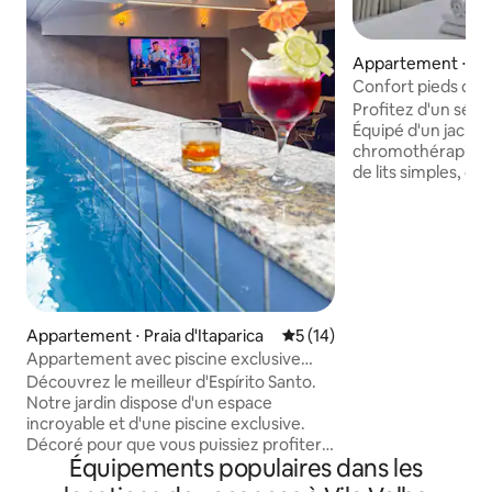
Appartement ⋅ Pl
sta
Confort pieds dans
sur la plage de la 
Profitez d'un séjo
Équipé d'un jacuzz
chromothérapie, d'
de lits simples, de
chambres et dans l
d'équipements po
offrons confort, c
loisirs avec piscine
sur la mer. 🌈 L'h
environnement où 
bienvenu. Nous ac
Appartement ⋅ Praia d'Itaparica
Évaluation moyenne sur la b
5 (14)
chaleureusement l
Appartement avec piscine exclusive
familles et les vo
(Garden)
orientations et id
Découvrez le meilleur d'Espírito Santo.
maintenant et ve
Notre jardin dispose d'un espace
inoubliables en fa
incroyable et d'une piscine exclusive.
vous aimez !
Décoré pour que vous puissiez profiter
Équipements populaires dans les
des meilleurs moments près de la mer
dans le meilleur emplacement de la