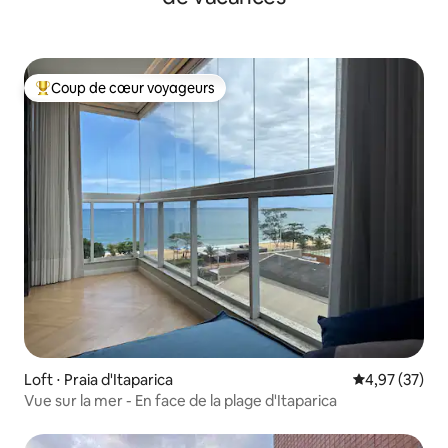
Coup de cœur voyageurs
Coups de cœur voyageurs les plus appréciés
Loft ⋅ Praia d'Itaparica
Évaluation mo
4,97 (37)
Vue sur la mer - En face de la plage d'Itaparica