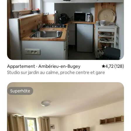
Appartement ⋅ Ambérieu-en-Bugey
Évaluation moy
4,72 (128)
Studio sur jardin au calme, proche centre et gare
Superhôte
Superhôte