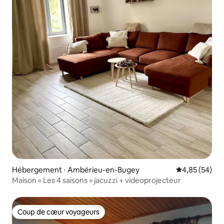
Hébergement ⋅ Ambérieu-en-Bugey
Évaluation mo
4,85 (54)
Maison « Les 4 saisons » jacuzzi + videoprojecteur
Coup de cœur voyageurs
Coup de cœur voyageurs