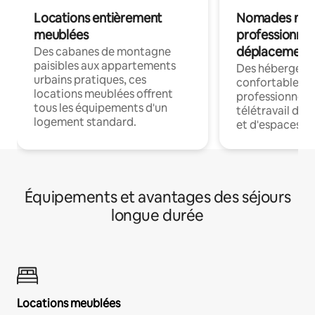
Locations entièrement
Nomades num
meublées
professionnel
déplacement
Des cabanes de montagne
paisibles aux appartements
Des hébergem
urbains pratiques, ces
confortables p
locations meublées offrent
professionnels
tous les équipements d'un
télétravail dis
logement standard.
et d'espaces de
Équipements et avantages des séjours
longue durée
Locations meublées