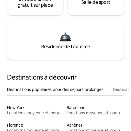
Salle de sport
gratuit sur place
Résidence de tourisme
Destinations à découvrir
Destinations populaires pour des séjours prolongés
Destinati
New York
Barcelone
Locations moyenne et longue durée
Locations moyenne et longue durée
Florence
Athènes
Locations moyenne et longue durée
Locations moyenne et longue durée