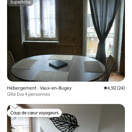
Superhôte
Superhôte
Hébergement ⋅ Vaux-en-Bugey
Évaluation mo
4,92 (24)
Gîte Eva 4 personnes
Coup de cœur voyageurs
Coup de cœur voyageurs