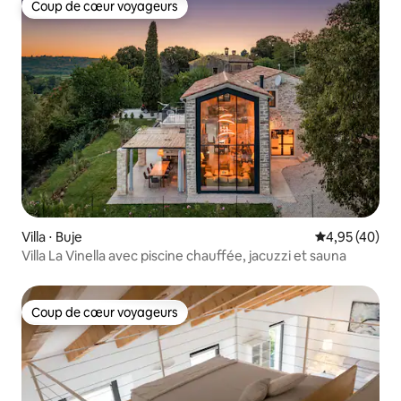
Coup de cœur voyageurs
Coup de cœur voyageurs
Villa ⋅ Buje
Évaluation mo
4,95 (40)
Villa La Vinella avec piscine chauffée, jacuzzi et sauna
Coup de cœur voyageurs
Coup de cœur voyageurs