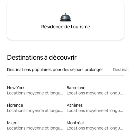
Résidence de tourisme
Destinations à découvrir
Destinations populaires pour des séjours prolongés
Destinati
New York
Barcelone
Locations moyenne et longue durée
Locations moyenne et longue durée
Florence
Athènes
Locations moyenne et longue durée
Locations moyenne et longue durée
Miami
Montréal
Locations moyenne et longue durée
Locations moyenne et longue durée