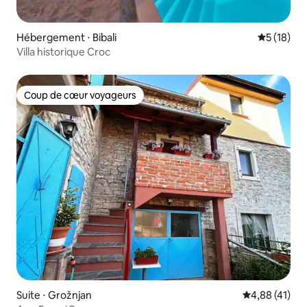
Hébergement ⋅ Bibali
Évaluation
5 (18)
Villa historique Croc
Coup de cœur voyageurs
Coup de cœur voyageurs
Suite ⋅ Grožnjan
Évaluation mo
4,88 (41)