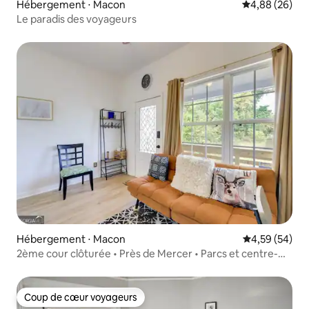
Hébergement ⋅ Macon
Évaluation mo
4,88 (26)
Le paradis des voyageurs
Hébergement ⋅ Macon
Évaluation mo
4,59 (54)
2ème cour clôturée • Près de Mercer • Parcs et centre-
ville
Coup de cœur voyageurs
Coup de cœur voyageurs