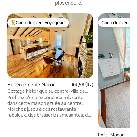
plus encore.
Coup de cœur voyageurs
Coup de cœur vo
Coups de cœur voyageurs les plus appréciés
Coup de cœur vo
Hébergement ⋅ Macon
Évaluation moyenne sur la base
4,98 (47)
Cottage historique au centre-ville de
Macon
Profitez d'une expérience relaxante
dans cette maison située au centre.
Marchez jusqu'à des restaurants
fabuleux, des brasseries amusantes, de
superbes boutiques et de nombreux
lieux de musique. Il y a deux chambres
spacieuses avec des lits King Size
Loft ⋅ Macon