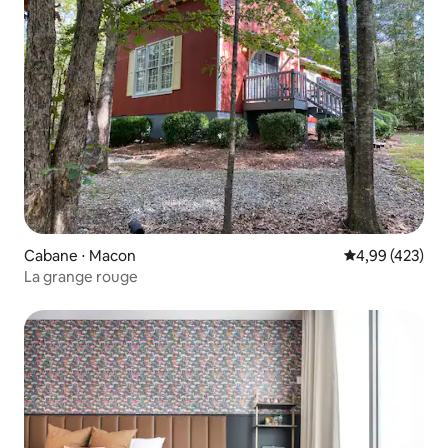
Cabane ⋅ Macon
Évaluation moy
4,99 (423)
La grange rouge