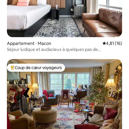
Appartement ⋅ Macon
Évaluation mo
4,81 (16)
Séjour ludique et audacieux à quelques pas de
Capricorn Studios
Coup de cœur voyageurs
Coups de cœur voyageurs les plus appréciés