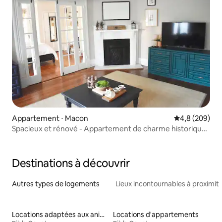
Appartement ⋅ Macon
Évaluation mo
4,8 (209)
Spacieux et rénové - Appartement de charme historique
de 1900
Destinations à découvrir
Autres types de logements
Lieux incontournables à proximit
Locations adaptées aux animaux
Locations d'appartements