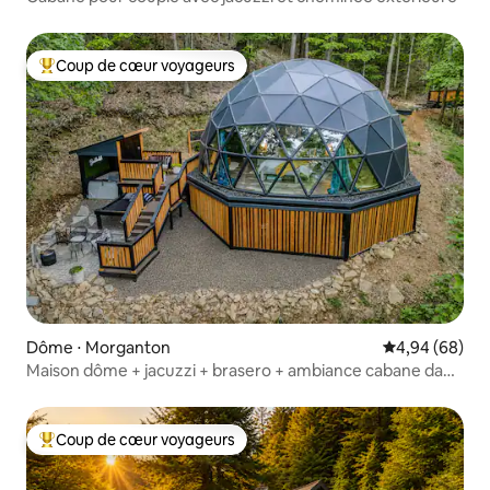
Coup de cœur voyageurs
Coups de cœur voyageurs les plus appréciés
Dôme ⋅ Morganton
Évaluation mo
4,94 (68)
Maison dôme + jacuzzi + brasero + ambiance cabane dans
les arbres
Coup de cœur voyageurs
Coups de cœur voyageurs les plus appréciés