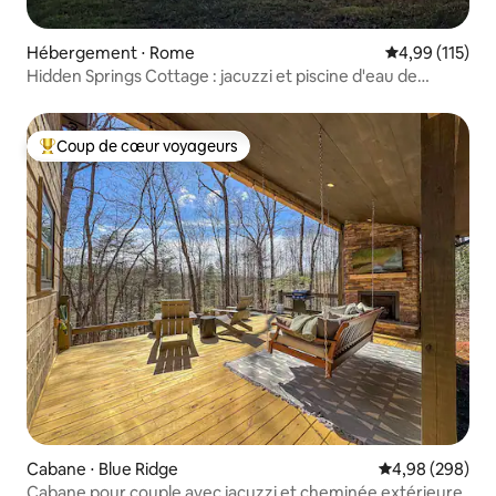
Hébergement ⋅ Rome
Évaluation moy
4,99 (115)
Hidden Springs Cottage : jacuzzi et piscine d'eau de
source glacée
Coup de cœur voyageurs
Coups de cœur voyageurs les plus appréciés
Cabane ⋅ Blue Ridge
Évaluation moy
4,98 (298)
Cabane pour couple avec jacuzzi et cheminée extérieure