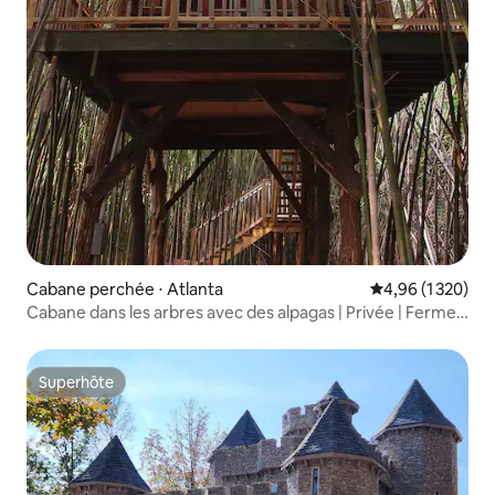
Cabane perchée ⋅ Atlanta
Évaluation moyen
4,96 (1 320)
Cabane dans les arbres avec des alpagas | Privée | Ferme
urbaine | Netflix
Superhôte
Superhôte