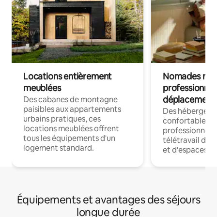
Locations entièrement
Nomades num
meublées
professionnel
déplacement
Des cabanes de montagne
paisibles aux appartements
Des hébergem
urbains pratiques, ces
confortables p
locations meublées offrent
professionnels
tous les équipements d'un
télétravail dis
logement standard.
et d'espaces de
Équipements et avantages des séjours
longue durée