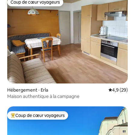
Coup de cœur voyageurs
Coup de cœur voyageurs
Hébergement ⋅ Erla
Évaluation m
4,9 (29)
Maison authentique à la campagne
Coup de cœur voyageurs
Coups de cœur voyageurs les plus appréciés