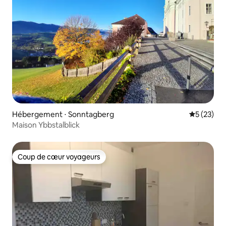
Hébergement ⋅ Sonntagberg
Évaluation
5 (23)
Maison Ybbstalblick
Coup de cœur voyageurs
Coup de cœur voyageurs