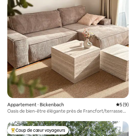
Appartement ⋅ Bickenbach
Évaluatio
5 (9)
Oasis de bien-être élégante près de Francfort/terrasse
sur le toit
Coup de cœur voyageurs
Coups de cœur voyageurs les plus appréciés