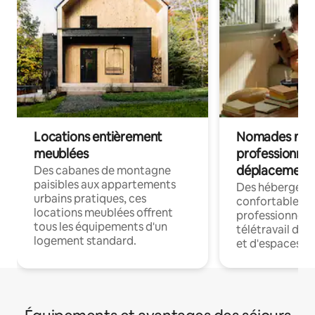
Locations entièrement
Nomades num
meublées
professionnel
déplacement
Des cabanes de montagne
paisibles aux appartements
Des hébergem
urbains pratiques, ces
confortables p
locations meublées offrent
professionnels
tous les équipements d'un
télétravail dis
logement standard.
et d'espaces de