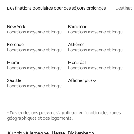
Destinations populaires pour des séjours prolongés
Destinati
New York
Barcelone
Locations moyenne et longue durée
Locations moyenne et longue durée
Florence
Athènes
Locations moyenne et longue durée
Locations moyenne et longue durée
Miami
Montréal
Locations moyenne et longue durée
Locations moyenne et longue durée
Seattle
Afficher plus
Locations moyenne et longue durée
* Des exclusions peuvent s'appliquer en fonction des zones
géographiques et des logements.
Airbnb
Allemagne
Hesse
Bickenbach