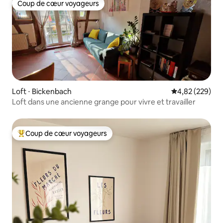
Coup de cœur voyageurs
Coup de cœur voyageurs
Loft ⋅ Bickenbach
Évaluation moy
4,82 (229)
Loft dans une ancienne grange pour vivre et travailler
Coup de cœur voyageurs
Coups de cœur voyageurs les plus appréciés