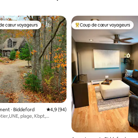
de cœur voyageurs
Coup de cœur voyageurs
 cœur voyageurs les plus appréciés
Coups de cœur voyageurs les p
ent ⋅ Biddeford
Évaluation moyenne sur la base de 94 comme
4,9 (94)
tier,UNE, plage, Kbpt,