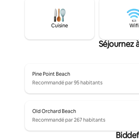
sèche-lin
espace de travail dédié facilitent le travail
parking et
à distance. Le lave-linge et le sèche-linge
est accep
dans l'appartement simplifient les
l'Interst
séjours plus longs. Les œuvres d'art
des plus b
Cuisine
Wifi
originales et l'éclairage chaleureux
plusieurs 
donnent à l'espace une atmosphère
fantastiq
calme, semblable à une galerie, à
Séjournez à
quelques pas des cafés, des
boulangeries et des brasseries du
centre-ville.
Pine Point Beach
Recommandé par 95 habitants
Old Orchard Beach
Recommandé par 267 habitants
Biddef