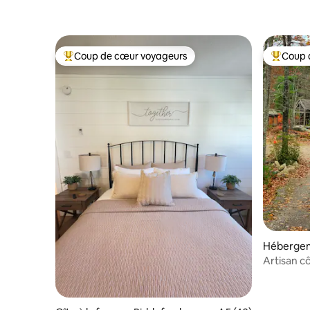
Coup de cœur voyageurs
Coup 
Coups de cœur voyageurs les plus appréciés
Coups de
Hébergem
Artisan cô
OOB,slp6