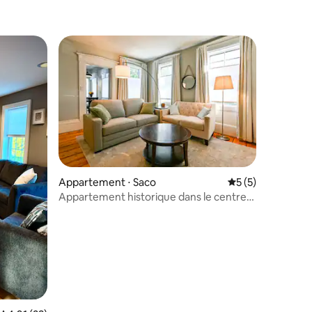
lus appréciés
Appartement ⋅ Saco
Évaluation moyenn
5 (5)
Appartement historique dans le centre-
ville de Saco
ntaires : 4,9 sur 5