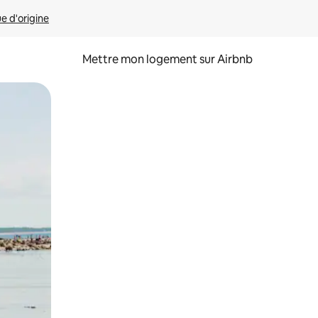
ue d'origine
Mettre mon logement sur Airbnb
sant glisser.