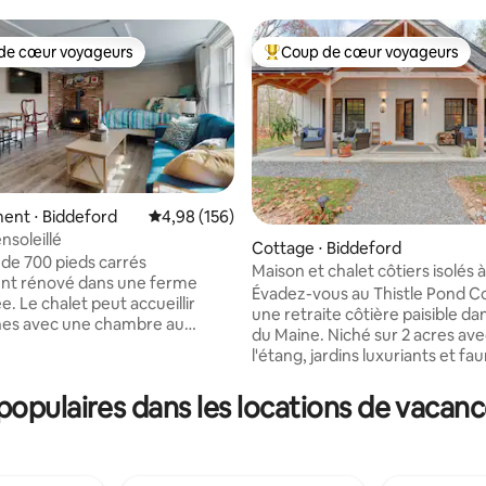
de cœur voyageurs
Coup de cœur voyageurs
 cœur voyageurs les plus appréciés
Coups de cœur voyageurs les p
ent ⋅ Biddeford
Évaluation moyenne sur la base de 156 commen
4,98 (156)
nsoleillé
Cottage ⋅ Biddeford
 de 700 pieds carrés
Maison et chalet côtiers isolés à
 la base de 44 commentaires : 4,98 sur 5
t rénové dans une ferme
minutes de la plage
Évadez-vous au Thistle Pond C
. Le chalet peut accueillir
une retraite côtière paisible da
nes avec une chambre au
du Maine. Niché sur 2 acres ave
étage comprenant un lit king
l'étang, jardins luxuriants et fau
 lit queen size et une salle de
à quelques minutes des plages 
ante. Dans le salon, il y a
Portland. Chaque séjour comm
opulaires dans les locations de vacanc
 un canapé convertible
du pain fait maison de notre cui
e avec lits jumeaux. L'arrivée
des accompagnements de bie
parente avec une entrée sans
attentionnés et d'origine locale. 
mprend un lave-linge et un
temps et la saison le permetten