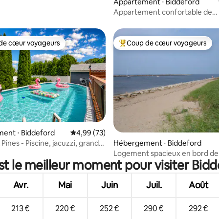
 sur la base de 40 commentaires : 5 sur 5
Appartement ⋅ Biddeford
Appartement confortable de
2 chambres à Biddeford
de cœur voyageurs
Coup de cœur voyageurs
 cœur voyageurs les plus appréciés
Coups de cœur voyageurs les p
r la base de 18 commentaires : 4,94 sur 5
ent ⋅ Biddeford
Évaluation moyenne sur la base de 73 commen
4,99 (73)
Pines - Piscine, jacuzzi, grande
Hébergement ⋅ Biddeford
 côte du Maine
Logement spacieux en bord d
st le meilleur moment pour visiter Bidd
Avr.
Mai
Juin
Juil.
Août
213 €
220 €
252 €
290 €
292 €