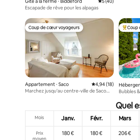
Gîte à la ferme ⋅ Biddeford
Évaluation moyenne
5 (40)
Escapade de rêve pour les alpagas
Coup de cœur voyageurs
Coup 
Coup de cœur voyageurs
Coups de
Appartement ⋅ Saco
Évaluation moyenne su
4,94 (18)
Hébergem
Marchez jusqu'au centre-ville de Saco
Bubbles & 
depuis Cozy Coastal Apt
terrasse,
Quel e
Mois
Janv.
Févr.
Mars
180 €
180 €
206 €
Prix
moyen