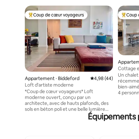
Coup de cœur voyageurs
Coup 
Coups de cœur voyageurs les plus appréciés
Coups de
Appartem
Cottage e
Un chalet
Appartement ⋅ Biddeford
Évaluation moyenne sur
4,98 (44)
récemmen
Loft d'artiste moderne
bien-aimée
*Coup de cœur voyageurs* Loft
4 person
moderne ouvert, conçu par un
deuxième 
architecte, avec de hauts plafonds, des
size et un
sols en béton poli et une belle lumière
bain atten
Équipements p
orientée à l'ouest. Dormez bien sur un lit
également
queen en mousse à mémoire de forme.
confortabl
Préparez de vrais repas dans la cuisine
est trans
équipée, puis détendez-vous avec la
clé et co
Smart TV 65". Le Wi-Fi Gigabit et un