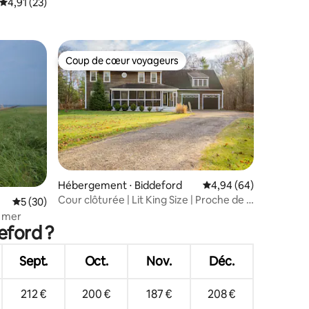
Évaluation moyenne sur la base de 23 commentaires : 4,91 sur 5
4,91 (23)
Coup de cœur voyageurs
lus appréciés
Coup de cœur voyageurs
Hébergement ⋅ Biddeford
Évaluation moyenne su
4,94 (64)
taires : 4,99 sur 5
Cour clôturée | Lit King Size | Proche de 2
Évaluation moyenne sur la base de 30 commentaires : 5 sur 5
5 (30)
plages et Kport
e mer
eford ?
Sept.
Oct.
Nov.
Déc.
212 €
200 €
187 €
208 €