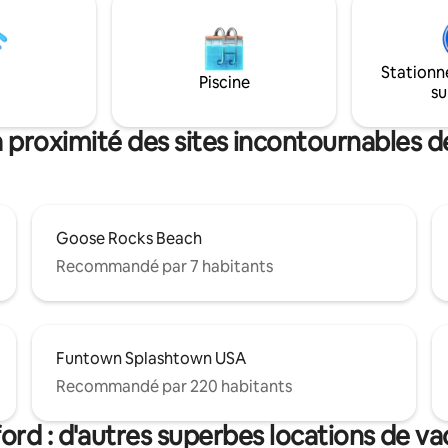
ge, un foyer, deux places de
voyageurs peuvent parfois sav
 un chien de moins de 50 livres
pizza au feu de bois préparée p
té. À moins de 10 minutes de
avec des ingrédients frais du jar
ate, UNE, Amtrak, quelques-unes
Confortable, lumineux et plein
Stationn
elles plages du Maine et
Piscine
charme de la table au jardin et 
su
restaurants et brasseries
saisonniers.
ues.
 proximité des sites incontournables 
Goose Rocks Beach
Recommandé par 7 habitants
Funtown Splashtown USA
Recommandé par 220 habitants
ord : d'autres superbes locations de v