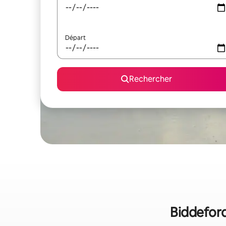
Départ
Rechercher
Biddeford