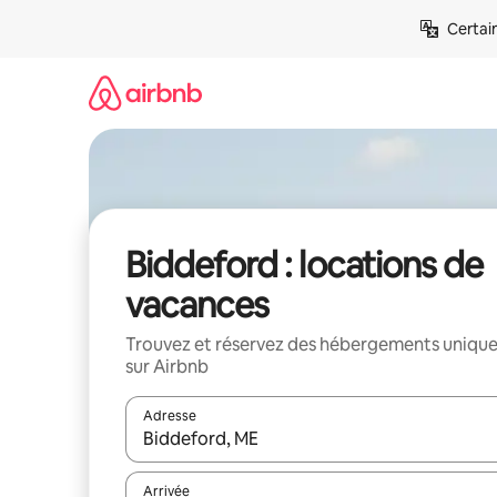
Aller
Certai
directement
au
contenu
Biddeford : locations de
vacances
Trouvez et réservez des hébergements uniqu
sur Airbnb
Adresse
Lorsque les résultats s'affichent, utilisez les flèc
Arrivée