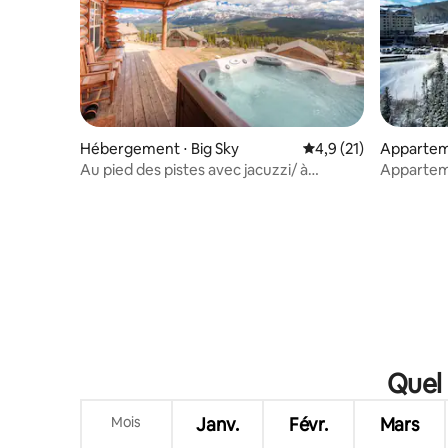
Hébergement ⋅ Big Sky
Évaluation moyenne s
4,9 (21)
Apparteme
Au pied des pistes avec jacuzzi/ à
Appartem
Moonlight Basin
Emplacem
Quel 
Mois
Janv.
Févr.
Mars