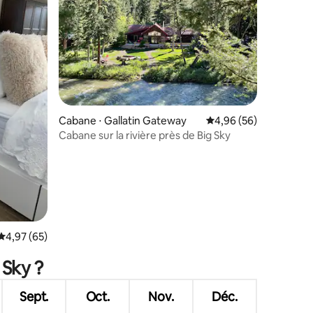
ntaires : 4,95 sur 5
Cabane ⋅ Gallatin Gateway
Évaluation moyenne su
4,96 (56)
Cabane sur la rivière près de Big Sky
Évaluation moyenne sur la base de 65 commentaires : 4,97 sur 5
4,97 (65)
 Sky ?
Sept.
Oct.
Nov.
Déc.