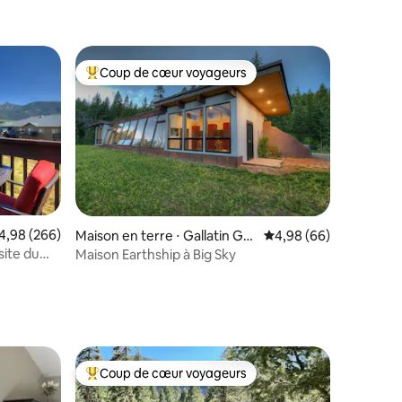
Coup de cœur voyageurs
lus appréciés
Coups de cœur voyageurs les plus appréciés
valuation moyenne sur la base de 266 commentaires : 4,98 sur 5
4,98 (266)
mmentaires : 5 sur 5
Maison en terre ⋅ Gallatin Gat
Évaluation moyenne su
4,98 (66)
eway
site du
Maison Earthship à Big Sky
Coup de cœur voyageurs
lus appréciés
Coups de cœur voyageurs les plus appréciés