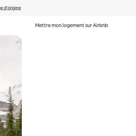
ue d'origine
Mettre mon logement sur Airbnb
sant glisser.