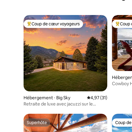
Coup de cœur voyageurs
Coup 
Coups de cœur voyageurs les plus appréciés
Coups de
Hébergem
Cowboy He
Jacuzzi
Hébergement ⋅ Big Sky
Évaluation moyenne su
4,97 (31)
Retraite de luxe avec jacuzzi sur le
parcours de golf Big Sky
Superhôte
Coup de
Superhôte
Coup de