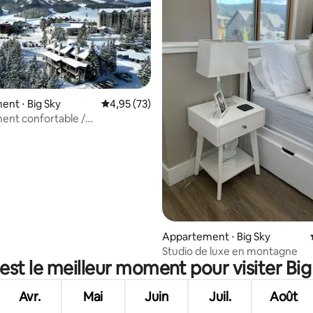
ur la base de 21 commentaires : 4,9 sur 5
nt ⋅ Big Sky
Évaluation moyenne sur la base de 73 comme
4,95 (73)
ent confortable /
ent incroyable
Appartement ⋅ Big Sky
Studio de luxe en montagne
est le meilleur moment pour visiter Big
Avr.
Mai
Juin
Juil.
Août