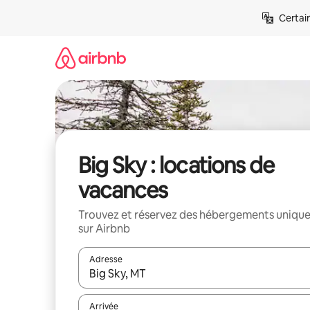
Aller
Certai
directement
au
contenu
Big Sky : locations de
vacances
Trouvez et réservez des hébergements uniqu
sur Airbnb
Adresse
Lorsque les résultats s'affichent, utilisez les flèc
Arrivée