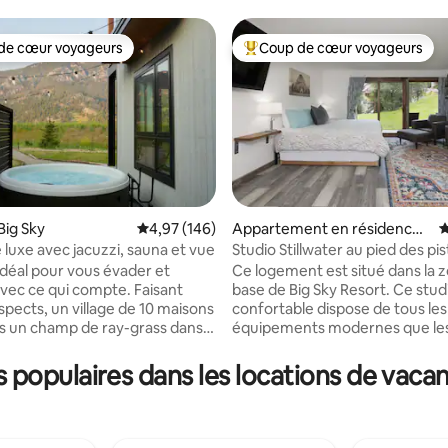
de cœur voyageurs
Coup de cœur voyageurs
 cœur voyageurs les plus appréciés
Coups de cœur voyageurs les p
Big Sky
Évaluation moyenne sur la base de 146 commen
4,97 (146)
Appartement en résidence ⋅
É
Big Sky
 luxe avec jacuzzi, sauna et vue
Studio Stillwater au pied des pi
 la base de 176 commentaires : 4,95 sur 5
la station de ski
idéal pour vous évader et
Ce logement est situé dans la 
vec ce qui compte. Faisant
base de Big Sky Resort. Ce stud
spects, un village de 10 maisons
confortable dispose de tous les
s un champ de ray-grass dans
équipements modernes que le
de Gallatin, cette maison offre
voyageurs recherchent, nota
t de niveau hôtelier avec
une connexion Wi-Fi, une télév
populaires dans les locations de vacan
 et l'espace de votre propre
connectée, une salle de bain c
Profitez de votre jacuzzi privé,
avec les nécessités de base, un 
s partagé au sauna, de sentiers
Size avec lit gigogne, une laveri
 sur place et de foyers. À
sur place, et plus encore ! La cu