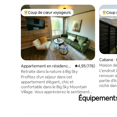
Coup de cœur voyageurs
Coup 
Coups de cœur voyageurs les plus appréciés
Coups de
Cabane ⋅ 
Maison de
Appartement en résidence ⋅
Évaluation moyenne sur
4,95 (176)
L'endroit 
Big Sky
Retraite dans la nature à Big Sky
renouer a
Profitez d'un séjour dans cet
partie d'A
appartement élégant, chic et
niché dan
confortable dans le Big Sky Mountain
la vallée 
Village. Vous apprécierez le sentiment
un confor
Équipements 
d'intimité au milieu des arbres à feuilles
l'intimité
persistantes ! Restez à l'intérieur avec la
retraite. 
cuisine entièrement approvisionnée ou
d'un accè
visitez les commerces et restaurants à
pédestres
proximité. Les Hill Condos sont