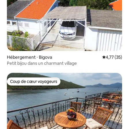
Hébergement ⋅ Bigova
Évaluation mo
4,77 (35)
Petit bijou dans un charmant village
Coup de cœur voyageurs
Coup de cœur voyageurs