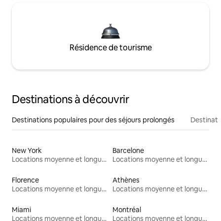
Résidence de tourisme
Destinations à découvrir
Destinations populaires pour des séjours prolongés
Destinati
New York
Barcelone
Locations moyenne et longue durée
Locations moyenne et longue durée
Florence
Athènes
Locations moyenne et longue durée
Locations moyenne et longue durée
Miami
Montréal
Locations moyenne et longue durée
Locations moyenne et longue durée