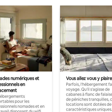
des numériques et
Vous allez vous y plaire
essionnels en
Parfois, l'hébergement fai
voyage. Qu'il s'agisse de
acement
cabanes à flanc de falais
hébergements
de péniches tranquilles, 
rtables pour les
locations sont dotées de
ssionnels nomades et en
caractéristiques uniques
ravail disposant du wifi