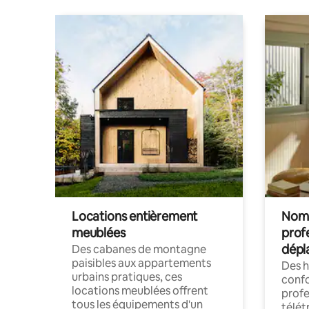
Locations entièrement
Noma
meublées
prof
dépl
Des cabanes de montagne
paisibles aux appartements
Des 
urbains pratiques, ces
confo
locations meublées offrent
profe
tous les équipements d'un
télét