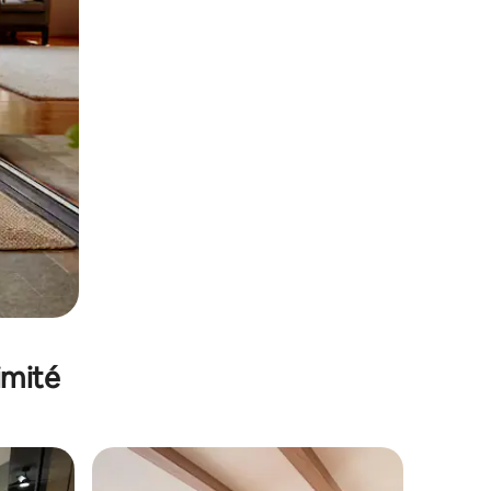
imité
lus appréciés