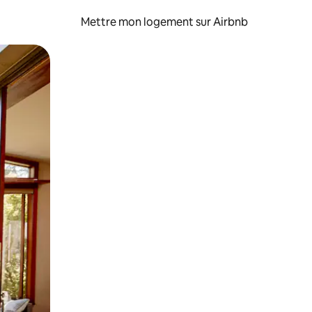
Mettre mon logement sur Airbnb
sant glisser.