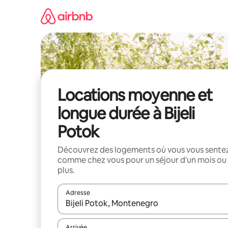
Aller
directement
au
contenu
Locations moyenne et
longue durée à Bijeli
Potok
Découvrez des logements où vous vous sente
comme chez vous pour un séjour d'un mois ou
plus.
Adresse
Lorsque les résultats s'affichent, utilisez les flèc
Arrivée