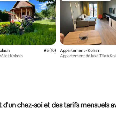
olasin
Évaluation moyenne sur la base de 10 co
5 (10)
Appartement ⋅ Kolasin
hôtes Kolasin
Appartement de luxe Tilia à Kol
 la base de 56 commentaires : 4,93 sur 5
t d'un chez-soi et des tarifs mensuels 