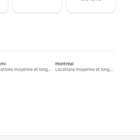
ami
Montréal
Locations moyenne et longue durée
Locations moyenne et longue durée