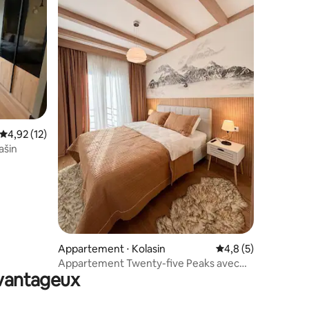
mmentaires : 5 sur 5
Évaluation moyenne sur la base de 12 commentaires : 4,92 sur 5
4,92 (12)
ašin
Appartement ⋅ Kolasin
Évaluation moyenne 
4,8 (5)
Appartement Twenty-five Peaks avec
avantageux
garage