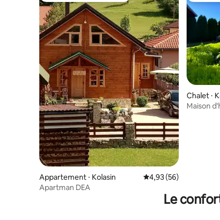
Chalet ⋅ K
Maison d'
Appartement ⋅ Kolasin
Évaluation moyenne sur
4,93 (56)
Apartman DEA
Le confor