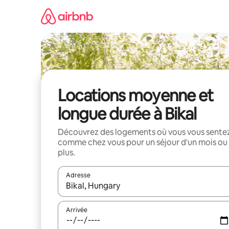
Aller
directement
au
contenu
Locations moyenne et
longue durée à Bikal
Découvrez des logements où vous vous sente
comme chez vous pour un séjour d'un mois ou
plus.
Adresse
Lorsque les résultats s'affichent, utilisez les flèc
Arrivée