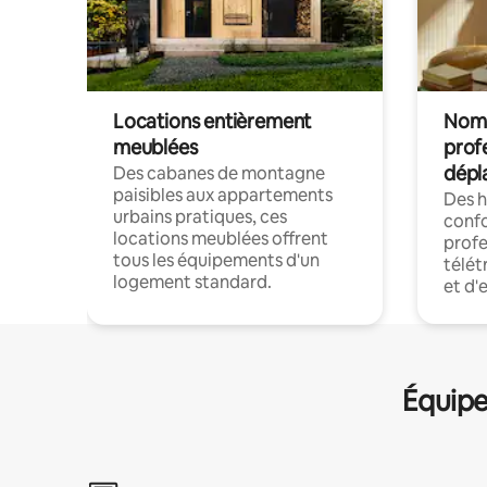
Locations entièrement
Noma
meublées
prof
dépl
Des cabanes de montagne
paisibles aux appartements
Des 
urbains pratiques, ces
confo
locations meublées offrent
profe
tous les équipements d'un
télét
logement standard.
et d'
Équipe