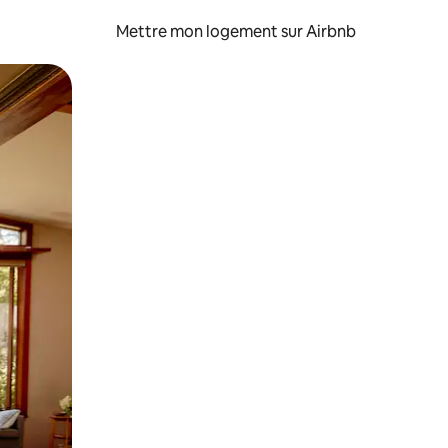
Mettre mon logement sur Airbnb
sant glisser.