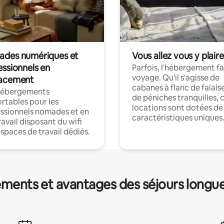
des numériques et
Vous allez vous y plaire
essionnels en
Parfois, l'hébergement fai
voyage. Qu'il s'agisse de
acement
cabanes à flanc de falais
hébergements
de péniches tranquilles, 
rtables pour les
locations sont dotées de
ssionnels nomades et en
caractéristiques uniques
ravail disposant du wifi
espaces de travail dédiés.
ments et avantages des séjours longu