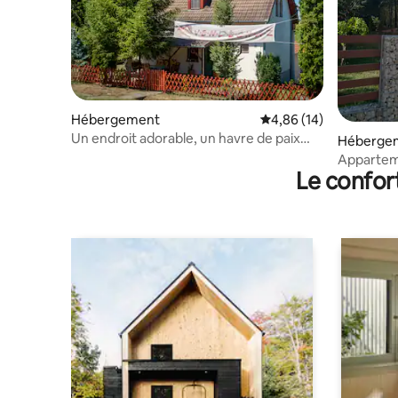
Hébergement
Évaluation moyenne su
4,86 (14)
Un endroit adorable, un havre de paix
Héberge
dans la nature
Appartem
Le confor