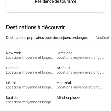
Résidence de tourisme
Destinations à découvrir
Destinations populaires pour des séjours prolongés
Destinati
New York
Barcelone
Locations moyenne et longue durée
Locations moyenne et longue durée
Florence
Athènes
Locations moyenne et longue durée
Locations moyenne et longue durée
Miami
Montréal
Locations moyenne et longue durée
Locations moyenne et longue durée
Seattle
Afficher plus
Locations moyenne et longue durée