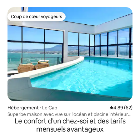
Coup de cœur voyageurs
Coup de cœur voyageurs
Hébergement ⋅ Le Cap
Évaluation mo
4,89 (62)
Superbe maison avec vue sur l'océan et piscine intérieure
Le confort d'un chez-soi et des tarifs
chauffée
mensuels avantageux