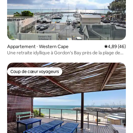
Appartement ⋅ Western Cape
Évaluation mo
4,89 (46)
Une retraite idyllique à Gordon's Bay près de la plage de
Bikini
Coup de cœur voyageurs
Coup de cœur voyageurs