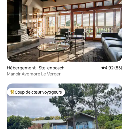
Hébergement ⋅ Stellenbosch
Évaluation mo
4,92 (85)
Manoir Avemore Le Verger
Coup de cœur voyageurs
Coups de cœur voyageurs les plus appréciés