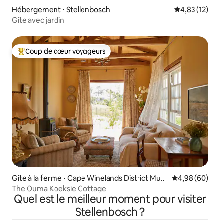
Hébergement ⋅ Stellenbosch
Évaluation mo
4,83 (12)
Gîte avec jardin
Coup de cœur voyageurs
Coups de cœur voyageurs les plus appréciés
Gîte à la ferme ⋅ Cape Winelands District Muni
Évaluation mo
4,98 (60)
cipality
The Ouma Koeksie Cottage
Quel est le meilleur moment pour visiter
Stellenbosch ?