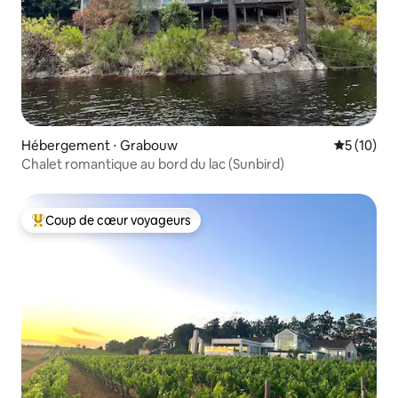
Hébergement ⋅ Grabouw
Évaluation
5 (10)
Chalet romantique au bord du lac (Sunbird)
Coup de cœur voyageurs
Coups de cœur voyageurs les plus appréciés