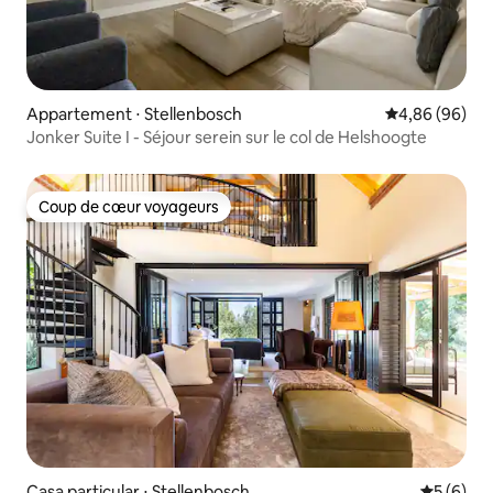
Appartement ⋅ Stellenbosch
Évaluation mo
4,86 (96)
Jonker Suite I - Séjour serein sur le col de Helshoogte
Coup de cœur voyageurs
Coup de cœur voyageurs
Casa particular ⋅ Stellenbosch
Évaluatio
5 (6)