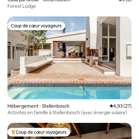
Forest Lodge
Coup de cœur voyageurs
Coup de cœur voyageurs
Hébergement ⋅ Stellenbosch
Évaluation mo
4,93 (27)
Activités en famille à Stellenbosch (avec énergie solaire)
Coup de cœur voyageurs
Coups de cœur voyageurs les plus appréciés