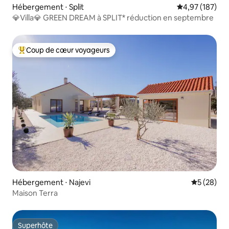
Hébergement ⋅ Split
Évaluation moy
4,97 (187)
💎Villa💎 GREEN DREAM à SPLIT* réduction en septembre
Coup de cœur voyageurs
Coups de cœur voyageurs les plus appréciés
Hébergement ⋅ Najevi
Évaluation
5 (28)
Maison Terra
Superhôte