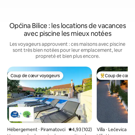
Općina Bilice : les locations de vacances
avec piscine les mieux notées
Les voyageurs approuvent : ces maisons avec piscine
sont très bien notées pour leur emplacement, leur
propreté et bien plus encore.
Coup de cœur voyageurs
Coup de cœur 
Coup de cœur voyageurs
Coups de cœur vo
Hébergement ⋅ Piramatovci
Évaluation moyenne sur la base 
4,93 (102)
Villa ⋅ Lećevica