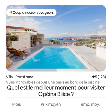
Coup de cœur voyageurs
Coups de cœur voyageurs les plus appréciés
Villa ⋅ Podstrana
Évaluation 
5 (128)
Vues incroyables depuis une oasis au bord de la piscine
Quel est le meilleur moment pour visiter
Općina Bilice ?
Mois
Prix moyen
Temp. moy.