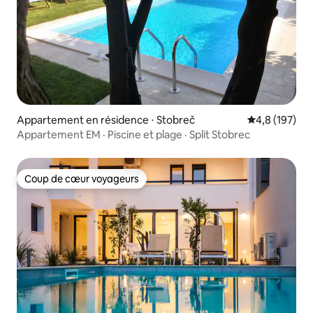
Appartement en résidence ⋅ Stobreč
Évaluation mo
4,8 (197)
Appartement EM · Piscine et plage · Split Stobrec
Coup de cœur voyageurs
Coup de cœur voyageurs