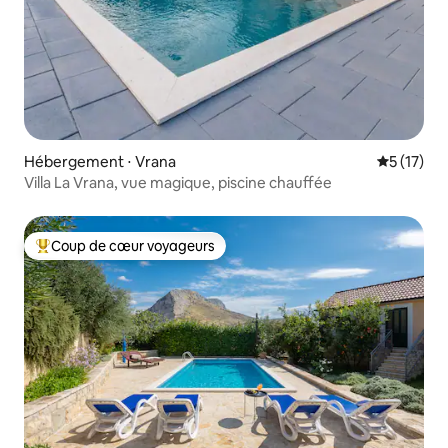
Hébergement ⋅ Vrana
Évaluation
5 (17)
Villa La Vrana, vue magique, piscine chauffée
Coup de cœur voyageurs
Coups de cœur voyageurs les plus appréciés