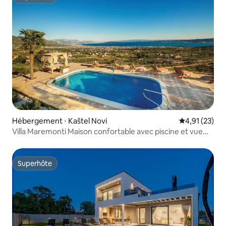
Superhôte
Hébergement ⋅ Kaštel Novi
Évaluation mo
4,91 (23)
Villa Maremonti Maison confortable avec piscine et vue
spectaculaire
Superhôte
Superhôte