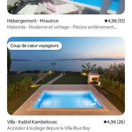
Hébergement ⋅ Mravince
Évaluation mo
4,96 (51)
Matenda - Moderne et vintage - Piscine entièrement
privée
Coup de cœur voyageurs
Coup de cœur voyageurs
Villa ⋅ Kaštel Kambelovac
Évaluation mo
4,96 (26)
Accédez à la plage depuis la Villa Blue Bay