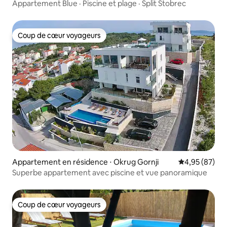
Appartement Blue · Piscine et plage · Split Stobrec
Coup de cœur voyageurs
Coup de cœur voyageurs
Appartement en résidence ⋅ Okrug Gornji
Évaluation mo
4,95 (87)
Superbe appartement avec piscine et vue panoramique
Coup de cœur voyageurs
Coup de cœur voyageurs