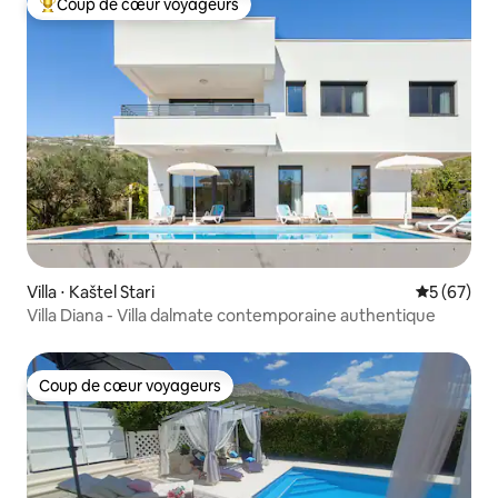
Coup de cœur voyageurs
Coups de cœur voyageurs les plus appréciés
Villa ⋅ Kaštel Stari
Évaluation
5 (67)
Villa Diana - Villa dalmate contemporaine authentique
Coup de cœur voyageurs
Coup de cœur voyageurs