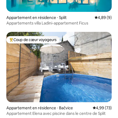
Appartement en résidence ⋅ Split
Évaluation m
4,89 (9)
Appartements villa Ladini-appartement Ficus
Coup de cœur voyageurs
Coups de cœur voyageurs les plus appréciés
Appartement en résidence ⋅ Bačvice
Évaluation mo
4,99 (73)
Appartement Elena avec piscine dans le centre de Split