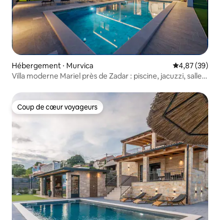
Hébergement ⋅ Murvica
Évaluation mo
4,87 (39)
Villa moderne Mariel près de Zadar : piscine, jacuzzi, salle
de sport
Coup de cœur voyageurs
Coup de cœur voyageurs