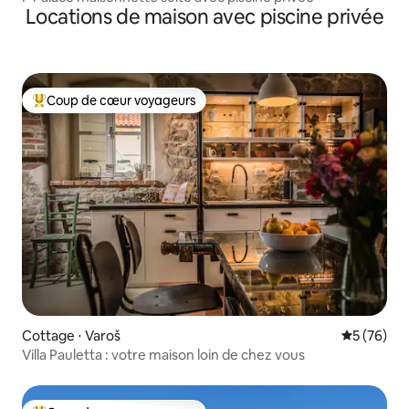
Locations de maison avec piscine privée
Coup de cœur voyageurs
Coups de cœur voyageurs les plus appréciés
Cottage ⋅ Varoš
Évaluation
5 (76)
Villa Pauletta : votre maison loin de chez vous