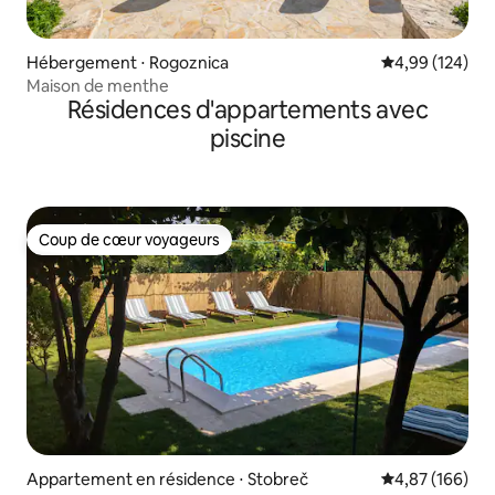
Hébergement ⋅ Rogoznica
Évaluation moy
4,99 (124)
Maison de menthe
Résidences d'appartements avec
piscine
Coup de cœur voyageurs
Coup de cœur voyageurs
Appartement en résidence ⋅ Stobreč
Évaluation moy
4,87 (166)