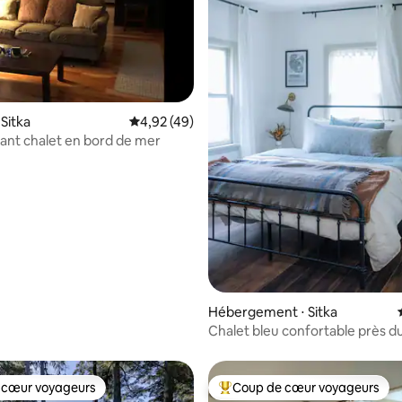
 la base de 122 commentaires : 4,89 sur 5
Sitka
Évaluation moyenne sur la base de 49 comme
4,92 (49)
nt chalet en bord de mer
Hébergement ⋅ Sitka
Chalet bleu confortable près d
ville de Sitka
 cœur voyageurs
Coup de cœur voyageurs
 cœur voyageurs
Coups de cœur voyageurs les p