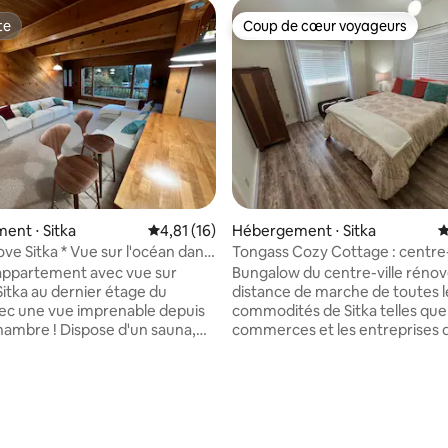
te
Coup de cœur voyageurs
te
Coup de cœur voyageurs
 la base de 137 commentaires : 4,99 sur 5
ent ⋅ Sitka
Évaluation moyenne sur la base de 16 comme
4,81 (16)
Hébergement ⋅ Sitka
É
ove Sitka * Vue sur l'océan dans
Tongass Cozy Cottage : centre-
hambre
(option location de voiture)
appartement avec vue sur
Bungalow du centre-ville rénov
Sitka au dernier étage du
distance de marche de toutes l
ec une vue imprenable depuis
commodités de Sitka telles que
ambre ! Dispose d'un sauna,
commerces et les entreprises 
gnoire, d'une connexion
ville, l'épicerie et le marché, les
uper rapide, d'un Vitamix, d'un
sentiers, le campus Sheldon Ja
rumes, d'une salle de
l'Université de l'Alaska, l'hôpital
 Peloton, d'un filtre à eau à
communautaire de Sitka et l'hôp
verse, de matelas en latex
SEARHC. Cette propriété dispose de
, de draps en flanelle super
4 vélos dédiés à l'usage des vo