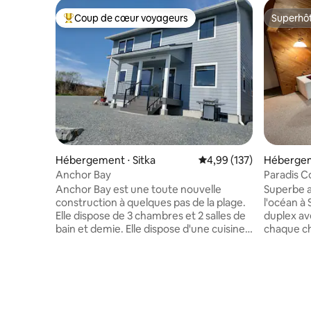
Coup de cœur voyageurs
Superhô
Coups de cœur voyageurs les plus appréciés
Superhô
Hébergement ⋅ Sitka
Évaluation moyenne sur
4,99 (137)
Hébergem
Anchor Bay
Paradis C
chaque c
Anchor Bay est une toute nouvelle
Superbe 
construction à quelques pas de la plage.
l'océan à 
Elle dispose de 3 chambres et 2 salles de
duplex av
bain et demie. Elle dispose d'une cuisine
chaque ch
gastronomique entièrement équipée et
d'une bai
d'un garde-manger. Il y a un nouveau gril
Internet s
à gaz situé à l'extérieur pour les grillades.
presse-ag
Il dispose d'une grande table à manger
sport/vélo
pouvant accueillir six personnes et d'un
osmose in
salon attenant avec un foyer électrique
organique