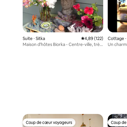
Suite ⋅ Sitka
Évaluation moyenne sur
4,89 (122)
Cottage ⋅ 
Maison d'hôtes Biorka - Centre-ville, très
Un charma
privé, vues
Coup de cœur voyageurs
Coup de
Coup de cœur voyageurs
Coup de