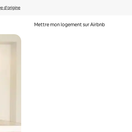
ue d'origine
Mettre mon logement sur Airbnb
sant glisser.