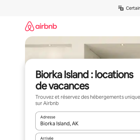
Aller
Certai
directement
au
contenu
Biorka Island : locations
de vacances
Trouvez et réservez des hébergements uniqu
sur Airbnb
Adresse
Lorsque les résultats s'affichent, utilisez les flèc
Arrivée