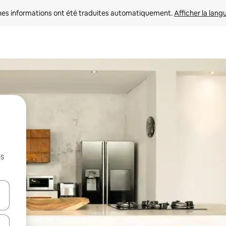
nes informations ont été traduites automatiquement. 
Afficher la lang
es
hes vers le haut et vers le bas pour les parcourir ou en appuyant et en fai