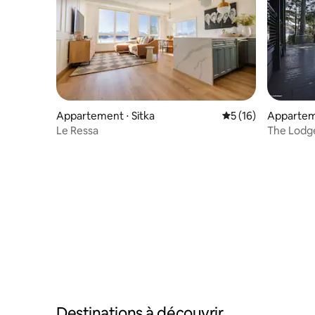
Appartement ⋅ Sitka
Évaluation moyenne
5 (16)
Apparteme
Le Ressa
The Lodge
avec chac
Destinations à découvrir