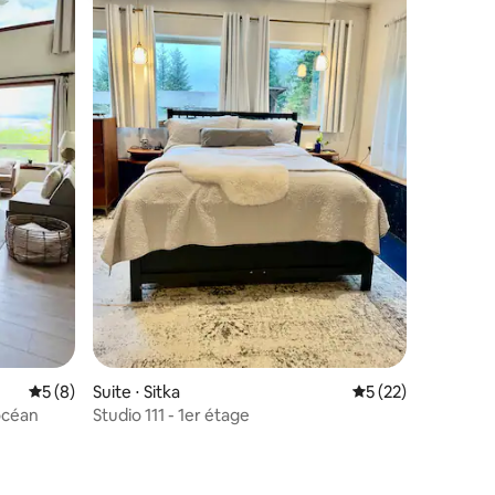
mmentaires : 5 sur 5
Évaluation moyenne sur la base de 8 commentaires : 5 sur 5
5 (8)
Suite ⋅ Sitka
Évaluation moyenne
5 (22)
'océan
Studio 111 - 1er étage