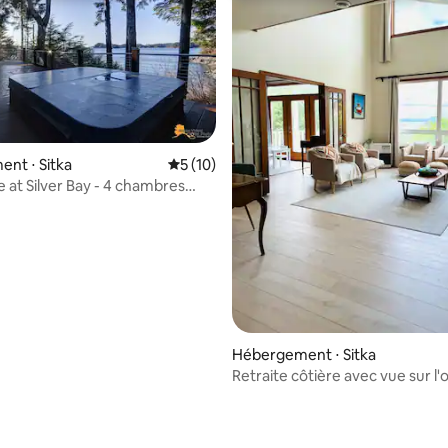
 sur la base de 16 commentaires : 5 sur 5
nt ⋅ Sitka
Évaluation moyenne sur la base de 10 co
5 (10)
 at Silver Bay - 4 chambres
une sa propre salle de bain.
Hébergement ⋅ Sitka
Retraite côtière avec vue sur l