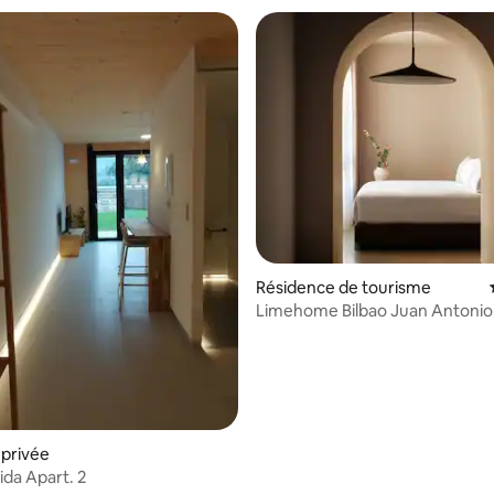
r la base de 42 commentaires : 4,33 sur 5
Résidence de tourisme
Limehome Bilbao Juan Antonio
Zunzunegui, une chambre
privée
ida Apart. 2