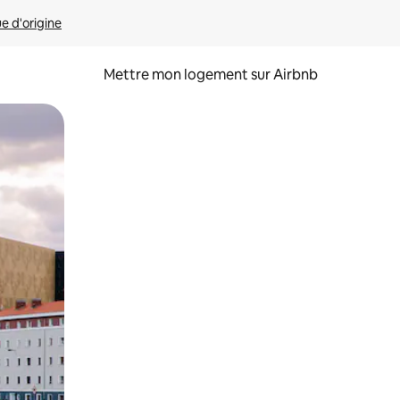
ue d'origine
Mettre mon logement sur Airbnb
sant glisser.