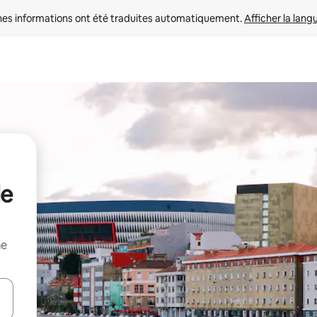
nes informations ont été traduites automatiquement. 
Afficher la lang
de
me
hes vers le haut et vers le bas pour les parcourir ou en appuyant et en fai