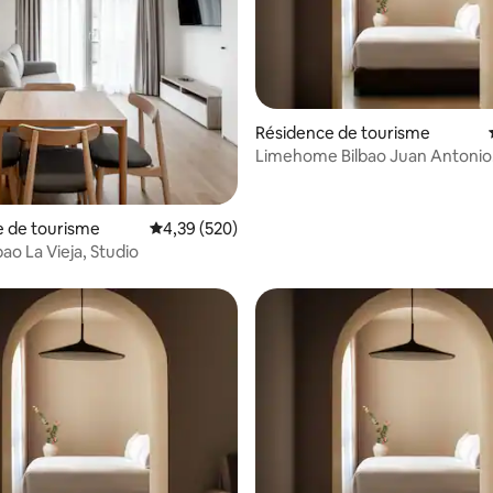
ur la base de 3 commentaires : 4,67 sur 5
Résidence de tourisme
Limehome Bilbao Juan Antonio
Zunzunegui, Studio avec
e de tourisme
Évaluation moyenne sur la base de 520 commen
4,39 (520)
bao La Vieja, Studio