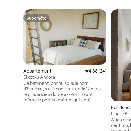
Superhôte
Superhôte
Appartement
Évaluation moyenne sur
4,88 (24)
Etxetxu Ankora
Ce bâtiment, connu sous le nom
d'Etxetxu, a été construit en 1612 et est
le plus ancien du Vieux-Port, avant
même le port lui-même, qui a été
surélevé en 1629, dix-sept ans plus tard.
Résidenc
Cette maison unique qui surplombe
Líbere Bil
l'entrée de la partie supérieure du
chambre a
Ático de
quartier, était également la mairie de
céntrico,
Getxo depuis 22 ans (de 1838 à 1860),
terraza, 