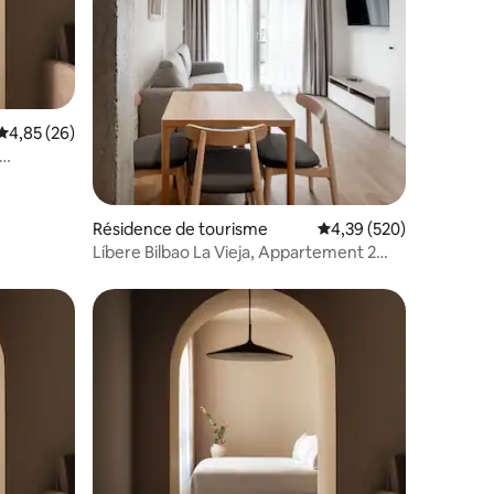
Évaluation moyenne sur la base de 26 commentaires : 4,85 sur 5
4,85 (26)
taires : 4,39 sur 5
Résidence de tourisme
Évaluation moyenne sur
4,39 (520)
Líbere Bilbao La Vieja, Appartement 2
chambres