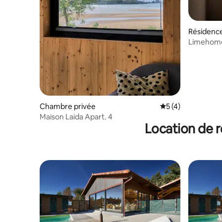
Résidenc
Limehome
Zunzuneg
Chambre privée
Évaluation moyenn
5 (4)
Maison Laida Apart. 4
Location de r