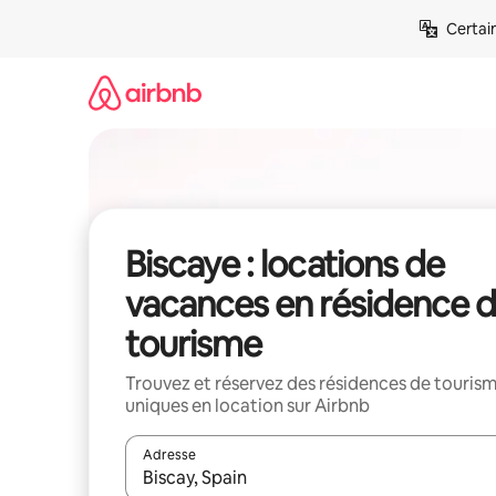
Aller
Certai
directement
au
contenu
Biscaye : locations de
vacances en résidence 
tourisme
Trouvez et réservez des résidences de touris
uniques en location sur Airbnb
Adresse
Lorsque les résultats s'affichent, utilisez les flèc