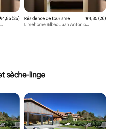
taires : 4,85 sur 5
Évaluation moyenne sur la base de 26 commentaires : 4,85 sur 5
4,85 (26)
Résidence de tourisme
Évaluation moyenne su
4,85 (26)
Limehome Bilbao Juan Antonio
Zunzunegui, deux chambres.
et sèche-linge