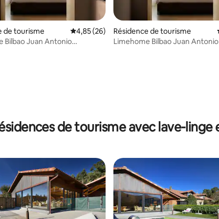
e de tourisme
Évaluation moyenne sur la base de 26 commen
4,85 (26)
Résidence de tourisme
 Bilbao Juan Antonio
Limehome Bilbao Juan Antonio
ui, deux chambres
Zunzunegui
e sur la base de 4 commentaires : 5 sur 5
ésidences de tourisme avec lave-linge 