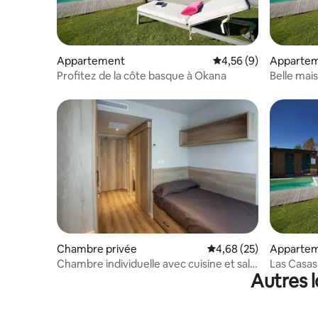
Appartement
Évaluation moyenne s
4,56 (9)
Apparte
Profitez de la côte basque à Okana
Belle ma
Chambre privée
Évaluation moyenne sur
4,68 (25)
Apparte
Chambre individuelle avec cuisine et salle
Las Casas
Autres 
de bain