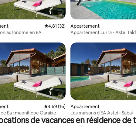
ur la base de 9 commentaires : 4,56 sur 5
ment
Évaluation moyenne sur la base de 32 comme
4,81 (32)
Appartement
ison autonome en EA
Appartement Lurra - Astei Tal
 la base de 25 commentaires : 4,68 sur 5
ment
Évaluation moyenne sur la base de 16 comme
4,69 (16)
Appartement
 de Ea : magnifique Garaixe
Les maisons d'EA Astei - Sabai
locations de vacances en résidence de 