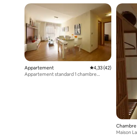
Appartement
Évaluation moyenne su
4,33 (42)
Appartement standard 1 chambre
3 personnes
Chambre 
Maison La