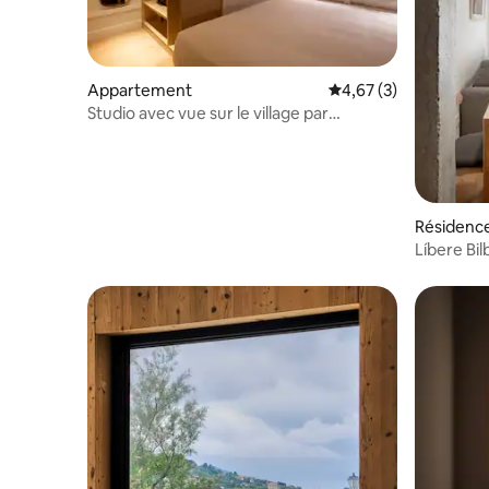
Appartement
Évaluation moyenne s
4,67 (3)
Studio avec vue sur le village par
MundakaPort
Résidenc
Líbere Bil