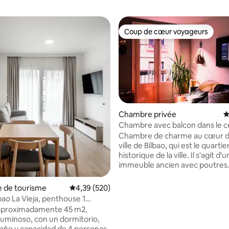
Coup de cœur voyageurs
Coup de cœur voyageurs
Chambre privée
É
 la base de 24 commentaires : 4,88 sur 5
Chambre avec balcon dans le c
historique (L-BI-47)
Chambre de charme au cœur de 
ville de Bilbao, qui est le quartie
historique de la ville. Il s'agit d'un
immeuble ancien avec poutres
apparentes, vue et balcons en f
À 50 mètres de l'entrée du mét
e de tourisme
Évaluation moyenne sur la base de 520 commen
4,39 (520)
d'autres moyens de transport 
bao La Vieja, penthouse 1
visiter la ville et ses alentours. 
vec...
 aproximadamente 45 m2,
piétonnier, plein de vie, de co
 luminoso, con un dormitorio,
de restaurants, de vie culturell
baño y capacidad de 4 personas.