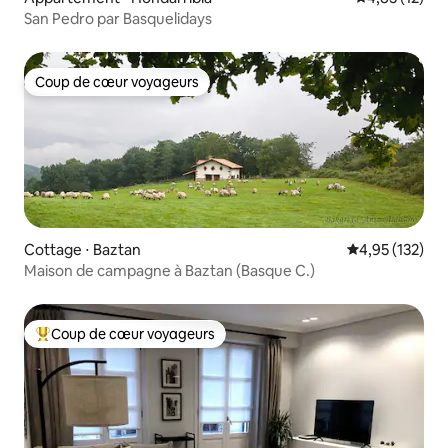
San Pedro par Basquelidays
Coup de cœur voyageurs
Coup de cœur voyageurs
Cottage ⋅ Baztan
Évaluation moy
4,95 (132)
Maison de campagne à Baztan (Basque C.)
Coup de cœur voyageurs
Coups de cœur voyageurs les plus appréciés