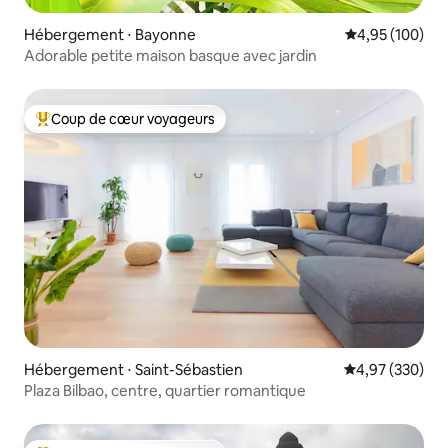
Hébergement ⋅ Bayonne
Évaluation moy
4,95 (100)
Adorable petite maison basque avec jardin
Coup de cœur voyageurs
Coups de cœur voyageurs les plus appréciés
Hébergement ⋅ Saint-Sébastien
Évaluation moy
4,97 (330)
Plaza Bilbao, centre, quartier romantique