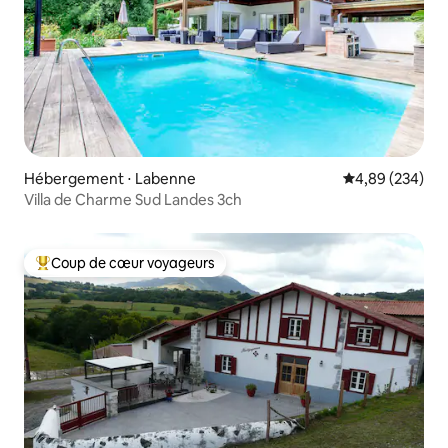
Hébergement ⋅ Labenne
Évaluation moy
4,89 (234)
Villa de Charme Sud Landes 3ch
Coup de cœur voyageurs
Coups de cœur voyageurs les plus appréciés