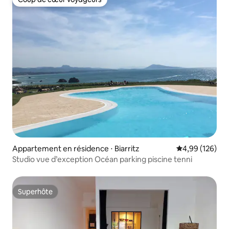
Coup de cœur voyageurs
Appartement en résidence ⋅ Biarritz
Évaluation moy
4,99 (126)
Studio vue d’exception Océan parking piscine tenni
Superhôte
Superhôte