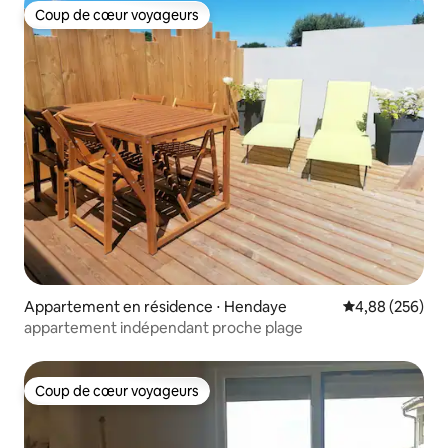
Coup de cœur voyageurs
Coup de cœur voyageurs
Appartement en résidence ⋅ Hendaye
Évaluation moy
4,88 (256)
appartement indépendant proche plage
Coup de cœur voyageurs
Coup de cœur voyageurs