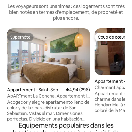
Les voyageurs sont unanimes : ces logements sont très
bien notés en termes d'emplacement, de propreté et
plus encore.
Superhôte
Coup de cœur vo
Superhôte
Coup de cœur vo
Appartement ⋅ Ho
Charmant apparte
Appartement ⋅ Saint-Sébas
Évaluation moyenne sur la base 
4,94 (296)
historique.
Appartement ave
tien
ApARTment La Concha, Appartement la
charme dans le ce
concha studio
Acogedor y alegre apartamento lleno de
Hondarribia, à deu
color y de luz para disfrutar de San
coloré de la Marina
Sebastian. Vistas al mar. Dimensiones
des restaurants, e
perfectas. Dividido en una habitación
pied de la plage. 
Équipements populaires dans les
espaciosa y con buenos armarios, un
du XIXe siècle, les 
salón comedor amplio con un sofá super