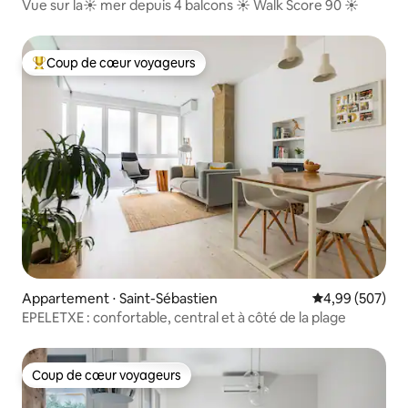
Vue sur la☀️ mer depuis 4 balcons ☀️ Walk Score 90 ☀️
Coup de cœur voyageurs
Coups de cœur voyageurs les plus appréciés
Appartement ⋅ Saint-Sébastien
Évaluation moy
4,99 (507)
EPELETXE : confortable, central et à côté de la plage
Coup de cœur voyageurs
Coup de cœur voyageurs