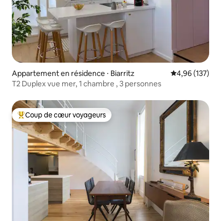
Appartement en résidence ⋅ Biarritz
Évaluation moy
4,96 (137)
T2 Duplex vue mer, 1 chambre , 3 personnes
Coup de cœur voyageurs
Coups de cœur voyageurs les plus appréciés