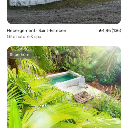
Hébergement ⋅ Saint-Esteben
Évaluation moy
4,96 (136)
Gîte nature & spa
Superhôte
Superhôte