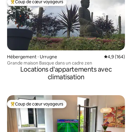
Coup de cœur voyageurs
Coups de cœur voyageurs les plus appréciés
Hébergement ⋅ Urrugne
Évaluation mo
4,9 (164)
Grande maison Basque dans un cadre zen
Locations d'appartements avec
climatisation
Coup de cœur voyageurs
Coups de cœur voyageurs les plus appréciés