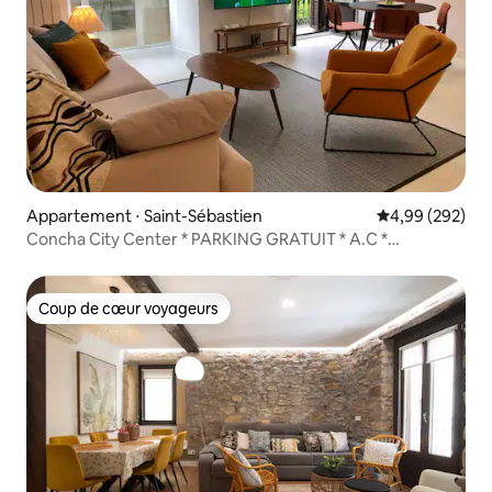
Appartement ⋅ Saint-Sébastien
Évaluation moy
4,99 (292)
Concha City Center * PARKING GRATUIT * A.C *
Emplacement idéal
Coup de cœur voyageurs
Coup de cœur voyageurs