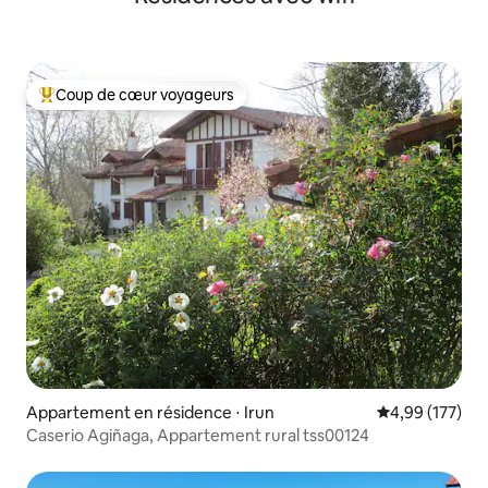
Coup de cœur voyageurs
Coups de cœur voyageurs les plus appréciés
Appartement en résidence ⋅ Irun
Évaluation moy
4,99 (177)
Caserio Agiñaga, Appartement rural tss00124