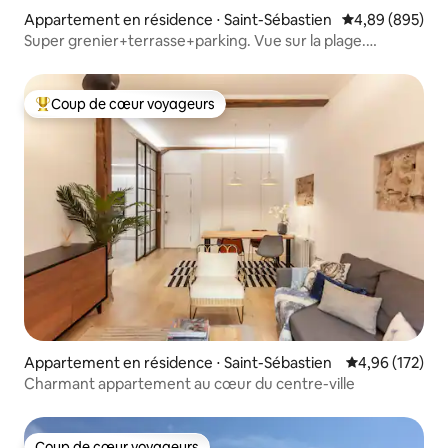
Appartement en résidence ⋅ Saint-Sébastien
Évaluation moy
4,89 (895)
Super grenier+terrasse+parking. Vue sur la plage.
ESS00578
Coup de cœur voyageurs
Coups de cœur voyageurs les plus appréciés
Appartement en résidence ⋅ Saint-Sébastien
Évaluation moy
4,96 (172)
Charmant appartement au cœur du centre-ville
Coup de cœur voyageurs