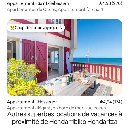
Appartement ⋅ Saint-Sébastien
Évaluation moy
4,93 (970)
Apartamentos de Carlos, Appartement familial 1
Coup de cœur voyageurs
Coups de cœur voyageurs les plus appréciés
Appartement ⋅ Hossegor
Évaluation moy
4,94 (174)
Appartement élégant, en bord de mer, vue océan
Autres superbes locations de vacances à
proximité de Hondarribiko Hondartza