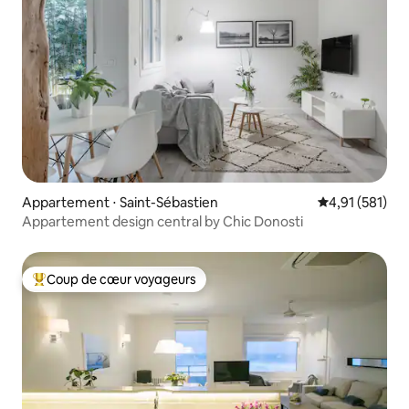
Appartement ⋅ Saint-Sébastien
Évaluation moy
4,91 (581)
Appartement design central by Chic Donosti
Coup de cœur voyageurs
Coups de cœur voyageurs les plus appréciés