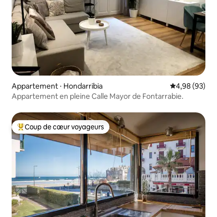
Appartement ⋅ Hondarribia
Évaluation mo
4,98 (93)
Appartement en pleine Calle Mayor de Fontarrabie.
Coup de cœur voyageurs
Coups de cœur voyageurs les plus appréciés