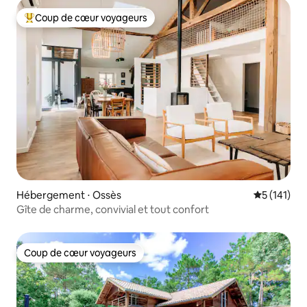
Coup de cœur voyageurs
Coups de cœur voyageurs les plus appréciés
Hébergement ⋅ Ossès
Évaluation 
5 (141)
Gîte de charme, convivial et tout confort
Coup de cœur voyageurs
Coup de cœur voyageurs