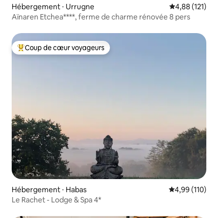
Hébergement ⋅ Urrugne
Évaluation moy
4,88 (121)
Aïnaren Etchea****, ferme de charme rénovée 8 pers
Coup de cœur voyageurs
Coups de cœur voyageurs les plus appréciés
Hébergement ⋅ Habas
Évaluation moy
4,99 (110)
Le Rachet - Lodge & Spa 4*