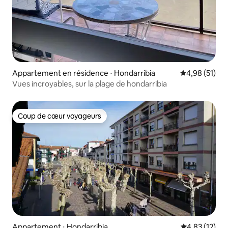
Appartement en résidence ⋅ Hondarribia
Évaluation mo
4,98 (51)
Vues incroyables, sur la plage de hondarribia
Coup de cœur voyageurs
Coup de cœur voyageurs
Appartement ⋅ Hondarribia
Évaluation mo
4,83 (12)