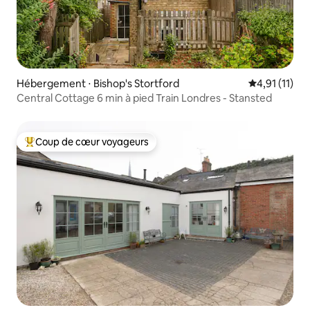
Hébergement ⋅ Bishop's Stortford
Évaluation m
4,91 (11)
Central Cottage 6 min à pied Train Londres - Stansted
Coup de cœur voyageurs
Coups de cœur voyageurs les plus appréciés