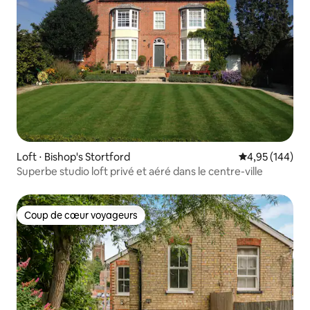
Loft ⋅ Bishop's Stortford
Évaluation moy
4,95 (144)
Superbe studio loft privé et aéré dans le centre-ville
Coup de cœur voyageurs
Coup de cœur voyageurs