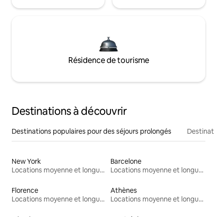
Résidence de tourisme
Destinations à découvrir
Destinations populaires pour des séjours prolongés
Destinati
New York
Barcelone
Locations moyenne et longue durée
Locations moyenne et longue durée
Florence
Athènes
Locations moyenne et longue durée
Locations moyenne et longue durée